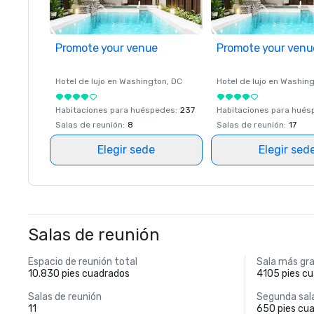
Promote your venue
Promote your venu
Hotel de lujo en
Washington
, DC
Hotel de lujo en
Washing
Habitaciones para huéspedes
:
237
Habitaciones para hué
Salas de reunión
:
8
Salas de reunión
:
17
Elegir sede
Elegir sed
Salas de reunión
Espacio de reunión total
Sala más gr
10.830 pies cuadrados
4105 pies c
Salas de reunión
Segunda sal
11
650 pies cu