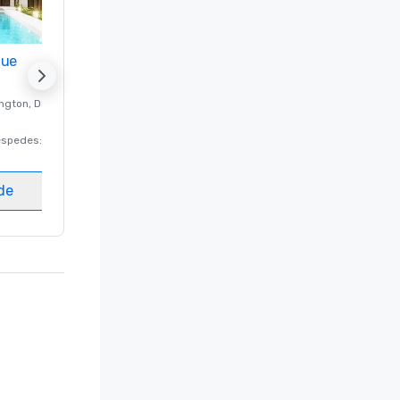
nue
Promote your venue
ngton
, DC
Hotel de lujo en
Washington
, DC
éspedes
:
220
Habitaciones para huéspedes
:
237
Salas de reunión
:
8
ede
Elegir sede