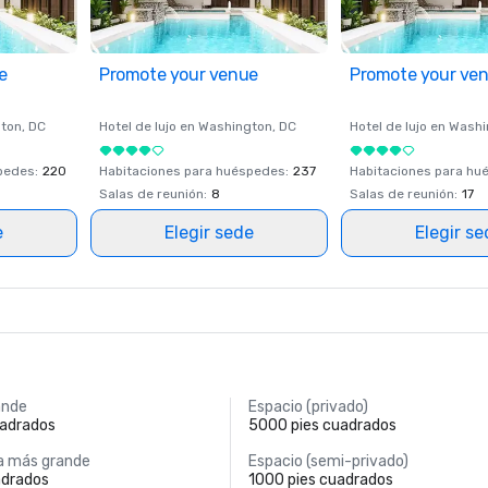
e
Promote your venue
Promote your ve
ton
, DC
Hotel de lujo en
Washington
, DC
Hotel de lujo en
Washi
spedes
:
220
Habitaciones para huéspedes
:
237
Habitaciones para hu
Salas de reunión
:
8
Salas de reunión
:
17
e
Elegir sede
Elegir s
ande
Espacio (privado)
uadrados
5000 pies cuadrados
a más grande
Espacio (semi-privado)
adrados
1000 pies cuadrados