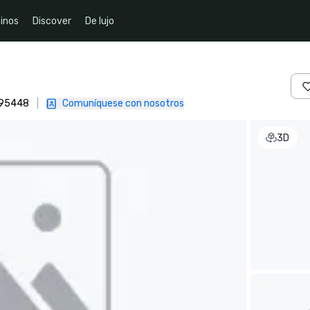
inos
Discover
De lujo
, 95448
|
Comuníquese con nosotros
3D