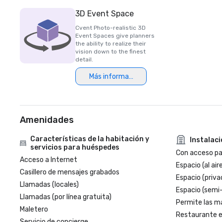
3D Event Space
Cvent Photo-realistic 3D
Event Spaces give planners
the ability to realize their
vision down to the finest
detail.
Más información
Amenidades
Características de la habitación y
Instalac
servicios para huéspedes
Con acceso par
Acceso a Internet
Espacio (al aire
Casillero de mensajes grabados
Espacio (priva
Llamadas (locales)
Espacio (semi
Llamadas (por línea gratuita)
Permite las m
Maletero
Restaurante en
Servicio de concierge