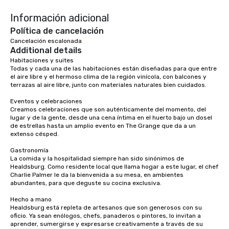
right of you. Because 
Información adicional
place at multiple resta
walking in between, th
Política de cancelación
countless opportunitie
Cancelación escalonada
Additional details
with different people 
down at each venue a
Habitaciones y suites

Todas y cada una de las habitaciones están diseñadas para que entre 
traverse along the way
el aire libre y el hermoso clima de la región vinícola, con balcones y 
experiences not only 
terrazas al aire libre, junto con materiales naturales bien cuidados.

ways to network, but a
Eventos y celebraciones

way to do so. Large Groups Welcome
Creamos celebraciones que son auténticamente del momento, del 
Lip Smacking Foodie To
lugar y de la gente, desde una cena íntima en el huerto bajo un dosel 
groups, small or large.
de estrellas hasta un amplio evento en The Grange que da a un 
extenso césped.

experiences can acc
groups from as few as
Gastronomía

as 500 guests, making
La comida y la hospitalidad siempre han sido sinónimos de 
Healdsburg. Como residente local que llama hogar a este lugar, el chef 
choice for any corpora
Charlie Palmer le da la bienvenida a su mesa, en ambientes 
Stress-Free Booking 
abundantes, para que deguste su cocina exclusiva.

a tour is stress-free a
Hecho a mano

enjoy the company of 
Healdsburg está repleta de artesanos que son generosos con su 
more easily. You’ll tak
oficio. Ya sean enólogos, chefs, panaderos o pintores, lo invitan a 
knowing that everythin
aprender, sumergirse y expresarse creativamente a través de su 