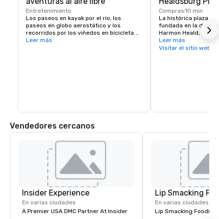
aventuras al aire libre
Healdsburg Plaz
Entretenimiento
Compras
10 min
Los paseos en kayak por el río, los 
La histórica plaza de
paseos en globo aerostático y los 
fundada en la década
recorridos por los viñedos en bicicleta 
Harmon Heald, oriundo
eléctrica ofrecen opciones inolvidables 
Leer más
buscaba oro, es un p
Leer más
de trabajo en equipo o de ocio

vital para los visitan
Visitar el sitio web
concentración de los
El cercano lago Sonoma ofrece 
restaurantes, experien
oportunidades para practicar 
alojamiento y activi
senderismo y paseos en bote.
cuadras cuadradas. D
pasar varios días exp
la ciudad de Healdsbu
ofrecer sin tener que 
la plaza central.
Vendedores cercanos
Insider Experience
Lip Smacking Foo
En varias ciudades
En varias ciudades
A Premier USA DMC Partner At Insider
Lip Smacking Foodie T