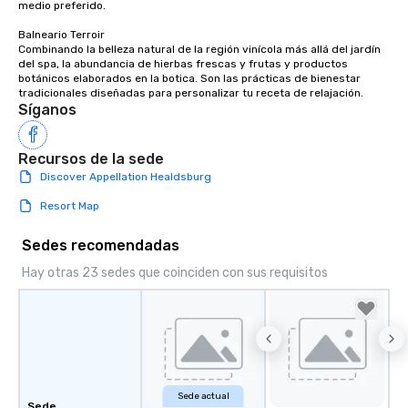
of from the moment the
medio preferido.

booked to the minute i
Balneario Terroir

Since the menu is alre
Combinando la belleza natural de la región vinícola más allá del jardín 
have nothing to worry 
del spa, la abundancia de hierbas frescas y frutas y productos 
botánicos elaborados en la botica. Son las prácticas de bienestar 
remember to submit ah
tradicionales diseñadas para personalizar tu receta de relajación.
date any dietary restr
Síganos
allergies for anyone in
Feel Like a VIP at Each
Recursos de la sede
Smacking Foodie Tours
Discover Appellation Healdsburg
group members never 
about waiting in line to
Resort Map
restaurant or being sh
than desirable table. O
Sedes recomendadas
everyone is treated lik
Hay otras 23 sedes que coinciden con sus requisitos
immediate seating upon
What’s more, your gro
a special warm welcom
from the restaurant c
be printed featuring yo
which can be an added 
those Instagram mome
Sede actual
Sede
For added ease, we ca