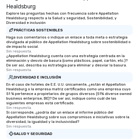
members a chance to 
Healdsburg
networking opportunit
Explore las preguntas hechas con frecuencia sobre Appellation
heading to the next pl
Healdsburg respecto a la Salud y seguridad, Sostenibilidad, y
Diversidad e inclusión
itinerary. You Get a Dinner and a Show
Our tours offer an exqu
PRÁCTICAS SOSTENIBLES
entertainment. All tour
Haga sus comentarios o indique un enlace a toda meta o estrategia
divulgada al público de Appellation Healdsburg sobre sostenibilidad o
knowledgeable, profes
de impacto social.
who leads the group on
Sin respuesta.
¿Appellation Healdsburg cuenta con una estrategia centrada en la
offering engaging tidb
eliminación y desvío de basura (como plásticos, papel, cartón, etc.)?
fascinating stories. S
De ser así, describa su estrategia para eliminar y desviar la basura.
interactive experience
Sin respuesta.
along the way exclusive
DIVERSIDAD E INCLUSIÓN
ensuring there is neve
En el caso de hoteles de E.E. U.U. únicamente, ¿están el Appellation
Different Types of Cuis
Healdsburg o la empresa matriz certificados como una empresa cuyo
51 % pertenece a propietarios de grupos diversos (51% diverse owned
experiences offer the a
business enterprise, BE)? De ser así, indique como cuál de las
several renowned rest
siguientes empresas está certificado.
Sin respuesta.
convenient outing, inc
Si corresponde, ¿podría dar un enlace al informe público del
and your guests might
Appellation Healdsburg sobre sus compromisos e iniciativas sobre la
discovered otherwise 
diversidad, la igualdad y la inclusividad?
Sin respuesta.
at a typical corporate 
SALUD Y SEGURIDAD
a way to try some of t