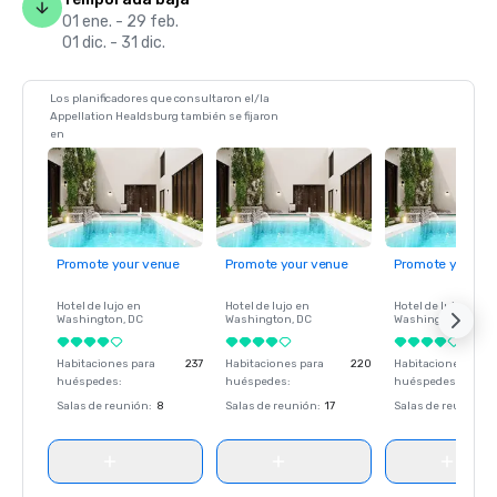
01 ene. - 29 feb.
01 dic. - 31 dic.
Los planificadores que consultaron el/la
Appellation Healdsburg también se fijaron
en
Promote your venue
Promote your venue
Promote your ve
Hotel de lujo en
Hotel de lujo en
Hotel de lujo en
Washington
, DC
Washington
, DC
Washington
, DC
Habitaciones para
237
Habitaciones para
220
Habitaciones para
huéspedes
:
huéspedes
:
huéspedes
:
Salas de reunión
:
8
Salas de reunión
:
17
Salas de reunión
: