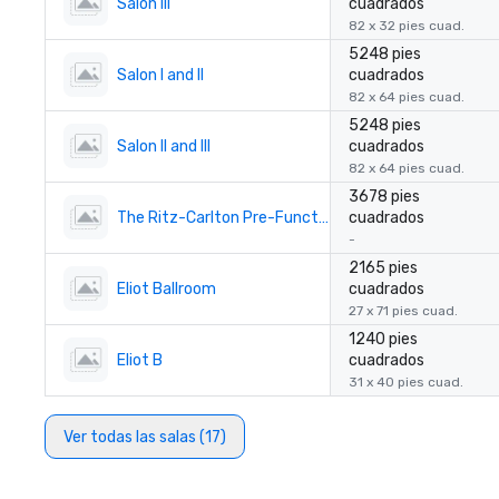
Salon III
cuadrados
82 x 32 pies cuad.
5248 pies
Salon I and II
cuadrados
82 x 64 pies cuad.
5248 pies
Salon II and III
cuadrados
82 x 64 pies cuad.
3678 pies
The Ritz-Carlton Pre-Function
cuadrados
-
2165 pies
Eliot Ballroom
cuadrados
27 x 71 pies cuad.
1240 pies
Eliot B
cuadrados
31 x 40 pies cuad.
Ver todas las salas (17)