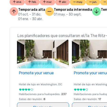
ene.
feb.
mar.
abr.
may.
jun.
Temporada alta
Temporada intermedia
Tem
01 oct. - 31 dic.
01 may. - 30 sept.
01 ene. - 30 abr.
Los planificadores que consultaron el/la The Ritz-
Promote your venue
Promote your venu
Hotel de lujo en
Washington
, DC
Hotel de lujo en
Washing
Habitaciones para huéspedes
:
237
Habitaciones para hué
Salas de reunión
:
8
Salas de reunión
:
17