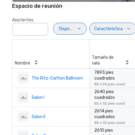
Espacio de reunión
Asistentes
Disposiciön
Característica
Tamaño de
Nombre
sala
7893 pies
The Ritz-Carlton Ballroom
cuadrados
82 x 96 pies cuad.
2640 pies
Salon I
cuadrados
82 x 32 pies cuad.
2614 pies
Salon II
cuadrados
82 x 32 pies cuad.
2610 pies