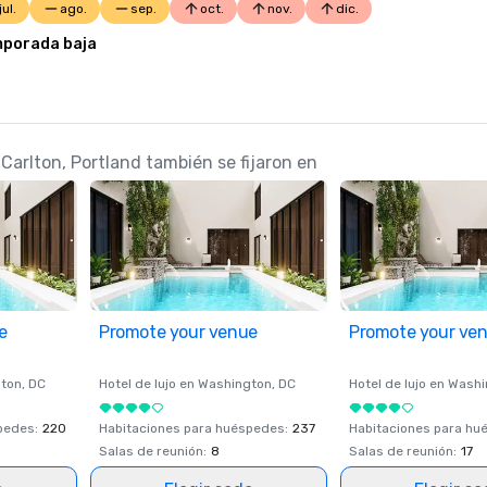
jul.
ago.
sep.
oct.
nov.
dic.
porada baja
Carlton, Portland también se fijaron en
e
Promote your venue
Promote your ve
ton
, DC
Hotel de lujo en
Washington
, DC
Hotel de lujo en
Washi
spedes
:
220
Habitaciones para huéspedes
:
237
Habitaciones para hu
Salas de reunión
:
8
Salas de reunión
:
17