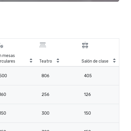
n mesas
Sal
irculares
Teatro
Salón de clase
reu
500
806
405
-
160
256
126
-
150
300
150
-