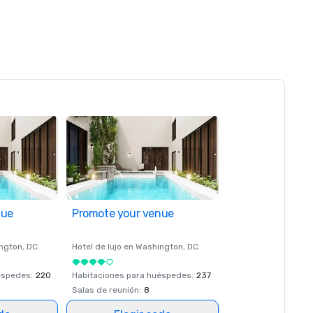
nue
Promote your venue
ngton
, DC
Hotel de lujo en
Washington
, DC
éspedes
:
220
Habitaciones para huéspedes
:
237
Salas de reunión
:
8