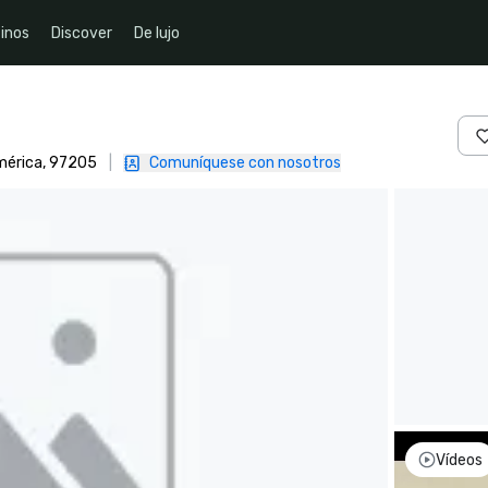
inos
Discover
De lujo
mérica, 97205
|
Comuníquese con nosotros
Vídeos