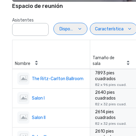
Espacio de reunión
Asistentes
Disposiciön
Característica
Tamaño de
Nombre
sala
7893 pies
The Ritz-Carlton Ballroom
cuadrados
82 x 96 pies cuad.
2640 pies
Salon I
cuadrados
82 x 32 pies cuad.
2614 pies
Salon II
cuadrados
82 x 32 pies cuad.
2610 pies