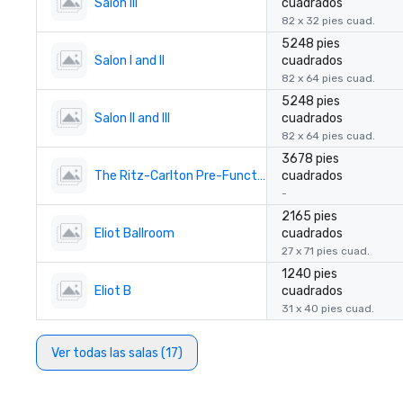
Salon III
cuadrados
82 x 32 pies cuad.
5248 pies
Salon I and II
cuadrados
82 x 64 pies cuad.
5248 pies
Salon II and III
cuadrados
82 x 64 pies cuad.
3678 pies
The Ritz-Carlton Pre-Function
cuadrados
-
2165 pies
Eliot Ballroom
cuadrados
27 x 71 pies cuad.
1240 pies
Eliot B
cuadrados
31 x 40 pies cuad.
Ver todas las salas (17)