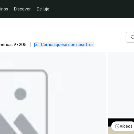
inos
Discover
De lujo
mérica, 97205
|
Comuníquese con nosotros
Vídeos