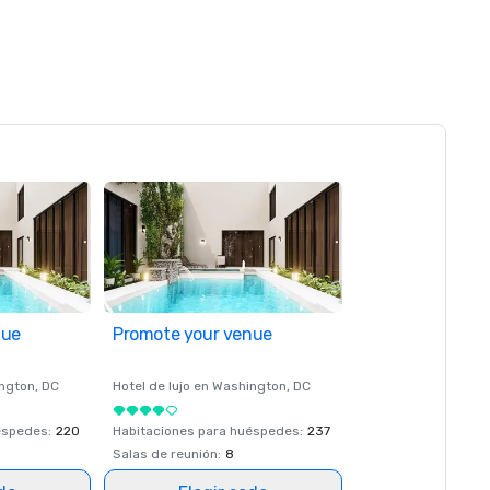
nue
Promote your venue
ngton
, DC
Hotel de lujo en
Washington
, DC
éspedes
:
220
Habitaciones para huéspedes
:
237
Salas de reunión
:
8