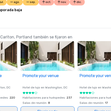
jul.
ago.
sep.
oct.
nov.
dic.
porada baja
Carlton, Portland también se fijaron en
e
Promote your venue
Promote your ve
ton
, DC
Hotel de lujo en
Washington
, DC
Hotel de lujo en
Washi
spedes
:
220
Habitaciones para huéspedes
:
237
Habitaciones para hu
Salas de reunión
:
8
Salas de reunión
:
17