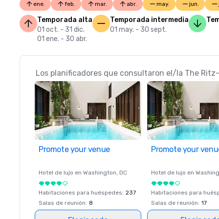
ene.
feb.
mar.
abr.
may.
jun.
Temporada alta
Temporada intermedia
Tem
01 oct. - 31 dic.
01 may. - 30 sept.
01 ene. - 30 abr.
Los planificadores que consultaron el/la The Ritz-
Promote your venue
Promote your venu
Hotel de lujo en
Washington
, DC
Hotel de lujo en
Washing
Habitaciones para huéspedes
:
237
Habitaciones para hué
Salas de reunión
:
8
Salas de reunión
:
17