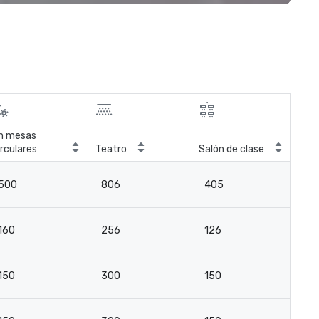
n mesas
Sal
irculares
Teatro
Salón de clase
reu
500
806
405
-
160
256
126
-
150
300
150
-