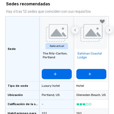
Sedes recomendadas
Hay otras 12 sedes que coinciden con sus requisitos
Sede actual
Sede
The Ritz-Carlton,
Salishan Coastal
Removed from
Portland
Lodge
favorites
Tipo de sede
Luxury hotel
Hotel
Ubicación
Portland
, US
Gleneden Beach
, US
Calificación de la sede
-
Habitaciones para huéspedes
251
190