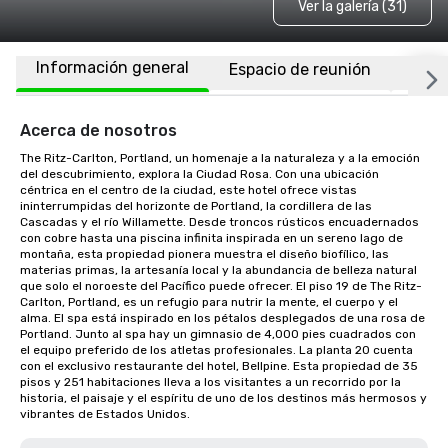
Ver la galería (31)
Información general
Espacio de reunión
Habi
Acerca de nosotros
The Ritz-Carlton, Portland, un homenaje a la naturaleza y a la emoción 
del descubrimiento, explora la Ciudad Rosa. Con una ubicación 
céntrica en el centro de la ciudad, este hotel ofrece vistas 
ininterrumpidas del horizonte de Portland, la cordillera de las 
Cascadas y el río Willamette. Desde troncos rústicos encuadernados 
con cobre hasta una piscina infinita inspirada en un sereno lago de 
montaña, esta propiedad pionera muestra el diseño biofílico, las 
materias primas, la artesanía local y la abundancia de belleza natural 
que solo el noroeste del Pacífico puede ofrecer. El piso 19 de The Ritz-
Carlton, Portland, es un refugio para nutrir la mente, el cuerpo y el 
alma. El spa está inspirado en los pétalos desplegados de una rosa de 
Portland. Junto al spa hay un gimnasio de 4,000 pies cuadrados con 
el equipo preferido de los atletas profesionales. La planta 20 cuenta 
con el exclusivo restaurante del hotel, Bellpine. Esta propiedad de 35 
pisos y 251 habitaciones lleva a los visitantes a un recorrido por la 
historia, el paisaje y el espíritu de uno de los destinos más hermosos y 
vibrantes de Estados Unidos.