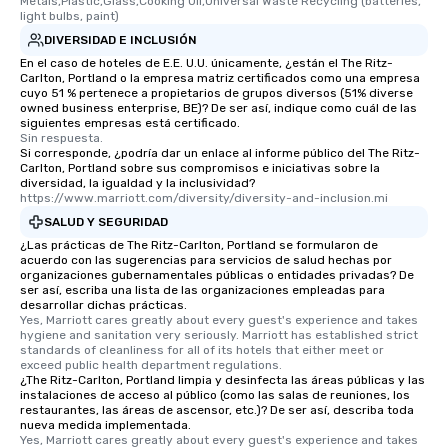
Metals,Plastic,Glass,Cooking Oil,Universal Waste Recycling (batteries, 
light bulbs, paint)
DIVERSIDAD E INCLUSIÓN
En el caso de hoteles de E.E. U.U. únicamente, ¿están el The Ritz-
Carlton, Portland o la empresa matriz certificados como una empresa
cuyo 51 % pertenece a propietarios de grupos diversos (51% diverse
owned business enterprise, BE)? De ser así, indique como cuál de las
siguientes empresas está certificado.
Sin respuesta.
Si corresponde, ¿podría dar un enlace al informe público del The Ritz-
Carlton, Portland sobre sus compromisos e iniciativas sobre la
diversidad, la igualdad y la inclusividad?
https://www.marriott.com/diversity/diversity-and-inclusion.mi
SALUD Y SEGURIDAD
¿Las prácticas de The Ritz-Carlton, Portland se formularon de
acuerdo con las sugerencias para servicios de salud hechas por
organizaciones gubernamentales públicas o entidades privadas? De
ser así, escriba una lista de las organizaciones empleadas para
desarrollar dichas prácticas.
Yes, Marriott cares greatly about every guest's experience and takes 
hygiene and sanitation very seriously. Marriott has established strict 
standards of cleanliness for all of its hotels that either meet or 
exceed public health department regulations. 
¿The Ritz-Carlton, Portland limpia y desinfecta las áreas públicas y las
instalaciones de acceso al público (como las salas de reuniones, los
restaurantes, las áreas de ascensor, etc.)? De ser así, describa toda
nueva medida implementada.
Yes, Marriott cares greatly about every guest's experience and takes 