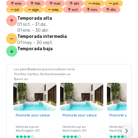
ene.
feb.
mar.
abr.
may.
jun.
jul.
ago.
sep.
oct.
nov.
dic.
Temporada alta
01 oct. - 31 dic.
01 ene. - 30 abr.
Temporada intermedia
01 may. - 30 sept.
Temporada baja
Los planificadores que consultaron el/la
The Ritz-Carlton, Portland también se
fijaron en
Promote your venue
Promote your venue
Promote your ve
Hotel de lujo en
Hotel de lujo en
Hotel de lujo en
Washington
, DC
Washington
, DC
Washington
, DC