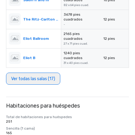
Salon II and III
cuadrados
16 pies
82 x 64 pies cuad.
3678 pies
The Ritz-Carlton Pre-Function
cuadrados
12 pies
-
2165 pies
Eliot Ballroom
cuadrados
12 pies
27 x 71 pies cuad.
1240 pies
Eliot B
cuadrados
12 pies
31 x 40 pies cuad.
Ver todas las salas (17)
Habitaciones para huéspedes
Total de habitaciones para huéspedes
251
Sencilla (1 cama)
165