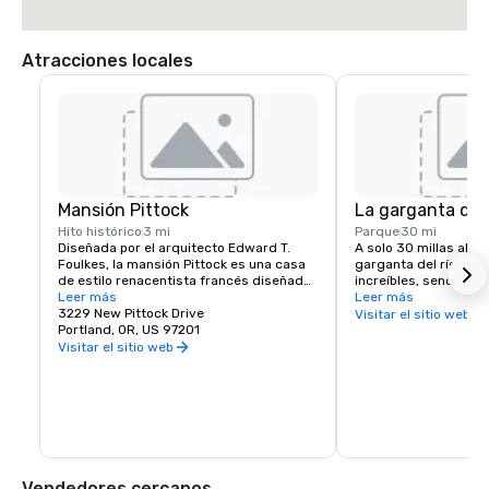
Atracciones locales
Mansión Pittock
La garganta del
Hito histórico
3 mi
Parque
30 mi
Diseñada por el arquitecto Edward T. 
A solo 30 millas al est
Foulkes, la mansión Pittock es una casa 
garganta del río Colu
de estilo renacentista francés diseñada 
increíbles, senderos 
para capturar la vista del centro de 
Leer más
bicicletas de montañ
Leer más
Portland y las montañas Cascade. 
3229 New Pittock Drive
cascadas. Algunos lu
Visitar el sitio web
Construida en 1912 para el editor de The 
Portland, OR, US 97201
en el desfiladero inc
Oregonian Newspaper, Henry Pittock, 
Falls, Crown Pointe V
Visitar el sitio web
esta pieza histórica se ha mantenido 
River Fruit Loop y la 
para que los visitantes puedan 
del río Columbia.
vislumbrar la vida en Portland en sus 
inicios.
Vendedores cercanos