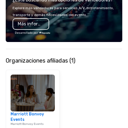
make the end-user experience
Explore más vendedores para servicios A/V, entretenimiento,
seamless from start to finish. We are
transporte y demás necesidades del evento.
also a certified WOSB.
Más información
Desarrollado por
Organizaciones afiliadas (1)
Marriott Bonvoy
Events
Marriott Bonvoy Events