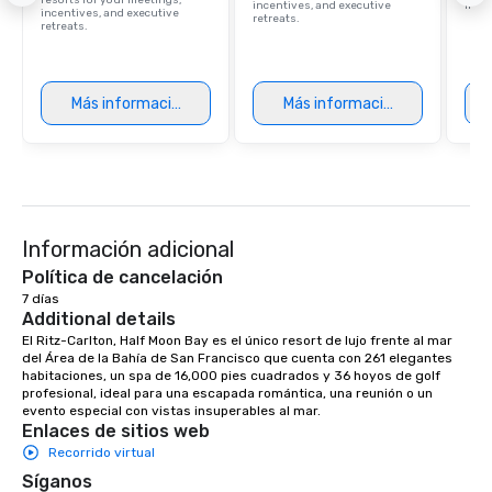
resorts for your meetings,
incentives, and executive
ince
incentives, and executive
retreats.
retreats.
Más información
Más información
Información adicional
Política de cancelación
7 días
Additional details
El Ritz-Carlton, Half Moon Bay es el único resort de lujo frente al mar 
del Área de la Bahía de San Francisco que cuenta con 261 elegantes 
habitaciones, un spa de 16,000 pies cuadrados y 36 hoyos de golf 
profesional, ideal para una escapada romántica, una reunión o un 
evento especial con vistas insuperables al mar.
Enlaces de sitios web
Recorrido virtual
Síganos