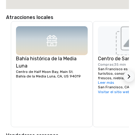
Atracciones locales
Bahía histórica de la Media
Centro de San F
Compras
35 min
Luna
San Francisco es un p
Centro de Half Moon Bay, Main St.
turístico, conocido p
Bahía de la Media Luna, CA, US 94019
frescos, niebla, coli
onduladas, mezcla ec
Leer más
arquitectura y monu
San Francisco, CA, U
puente Golden Gate, lo
Visitar el sitio web
antigua prisión de la i
tiendas en Union Squar
Chinatown.