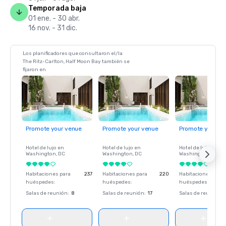
Temporada baja
01 ene. - 30 abr.
16 nov. - 31 dic.
Los planificadores que consultaron el/la
The Ritz-Carlton, Half Moon Bay también se
fijaron en
Promote your venue
Promote your venue
Promote your ve
Hotel de lujo en
Hotel de lujo en
Hotel de lujo en
Washington
, DC
Washington
, DC
Washington
, DC
Habitaciones para
237
Habitaciones para
220
Habitaciones para
huéspedes
:
huéspedes
:
huéspedes
:
Salas de reunión
:
8
Salas de reunión
:
17
Salas de reunión
: