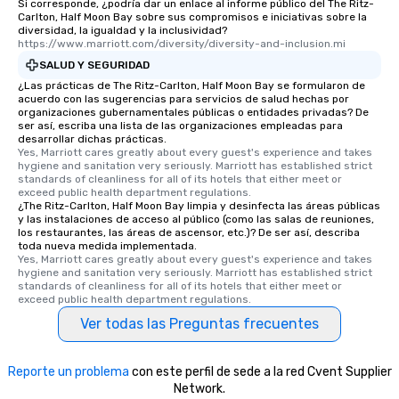
Si corresponde, ¿podría dar un enlace al informe público del The Ritz-
Carlton, Half Moon Bay sobre sus compromisos e iniciativas sobre la
diversidad, la igualdad y la inclusividad?
https://www.marriott.com/diversity/diversity-and-inclusion.mi
SALUD Y SEGURIDAD
¿Las prácticas de The Ritz-Carlton, Half Moon Bay se formularon de
acuerdo con las sugerencias para servicios de salud hechas por
organizaciones gubernamentales públicas o entidades privadas? De
ser así, escriba una lista de las organizaciones empleadas para
desarrollar dichas prácticas.
Yes, Marriott cares greatly about every guest's experience and takes 
hygiene and sanitation very seriously. Marriott has established strict 
standards of cleanliness for all of its hotels that either meet or 
exceed public health department regulations. 
¿The Ritz-Carlton, Half Moon Bay limpia y desinfecta las áreas públicas
y las instalaciones de acceso al público (como las salas de reuniones,
los restaurantes, las áreas de ascensor, etc.)? De ser así, describa
toda nueva medida implementada.
Yes, Marriott cares greatly about every guest's experience and takes 
hygiene and sanitation very seriously. Marriott has established strict 
standards of cleanliness for all of its hotels that either meet or 
exceed public health department regulations. 
Ver todas las Preguntas frecuentes
Reporte un problema
con este perfil de sede a la red Cvent Supplier
Network.