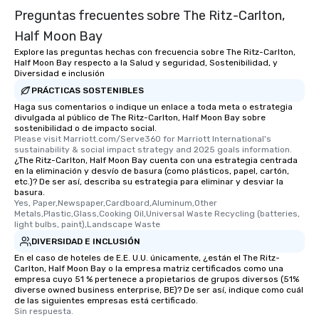
Preguntas frecuentes sobre The Ritz-Carlton,
Half Moon Bay
Explore las preguntas hechas con frecuencia sobre The Ritz-Carlton,
Half Moon Bay respecto a la Salud y seguridad, Sostenibilidad, y
Diversidad e inclusión
PRÁCTICAS SOSTENIBLES
Haga sus comentarios o indique un enlace a toda meta o estrategia
divulgada al público de The Ritz-Carlton, Half Moon Bay sobre
sostenibilidad o de impacto social.
Please visit Marriott.com/Serve360 for Marriott International's 
sustainability & social impact strategy and 2025 goals information.
¿The Ritz-Carlton, Half Moon Bay cuenta con una estrategia centrada
en la eliminación y desvío de basura (como plásticos, papel, cartón,
etc.)? De ser así, describa su estrategia para eliminar y desviar la
basura.
Yes, Paper,Newspaper,Cardboard,Aluminum,Other 
Metals,Plastic,Glass,Cooking Oil,Universal Waste Recycling (batteries, 
light bulbs, paint),Landscape Waste
DIVERSIDAD E INCLUSIÓN
En el caso de hoteles de E.E. U.U. únicamente, ¿están el The Ritz-
Carlton, Half Moon Bay o la empresa matriz certificados como una
empresa cuyo 51 % pertenece a propietarios de grupos diversos (51%
diverse owned business enterprise, BE)? De ser así, indique como cuál
de las siguientes empresas está certificado.
Sin respuesta.