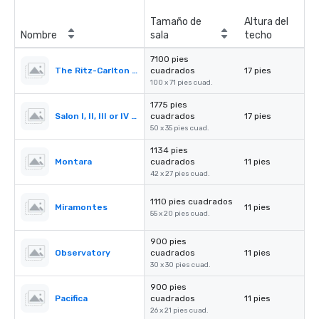
Tamaño de
Altura del
Nombre
sala
techo
7100 pies
The Ritz-Carlton Ballroom
cuadrados
17 pies
100 x 71 pies cuad.
1775 pies
Salon I, II, III or IV (Ballroom)
cuadrados
17 pies
50 x 35 pies cuad.
1134 pies
Montara
cuadrados
11 pies
42 x 27 pies cuad.
1110 pies cuadrados
Miramontes
11 pies
55 x 20 pies cuad.
900 pies
Observatory
cuadrados
11 pies
30 x 30 pies cuad.
900 pies
Pacifica
cuadrados
11 pies
26 x 21 pies cuad.