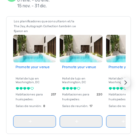
01 ene. - 06 ene.
15 nov. - 31 dic.
Los planificadores que consultaron el/la
The Jay, Autograph Collection también se
fijaron en
Promote your venue
Promote your venue
Promote your ve
Hotel de lujo en
Hotel de lujo en
Hotel de lujo en
Washington
, DC
Washington
, DC
Washington
, DC
Habitaciones para
237
Habitaciones para
220
Habitaciones para
huéspedes
:
huéspedes
:
huéspedes
:
Salas de reunión
:
8
Salas de reunión
:
17
Salas de reunión
: