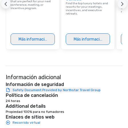
that are perfect for your next
resor
Find the top luxury hotels and
conference, meeting, or
State
resorts for your meetings,
incentive program.
ince
incentives, and executive
retre
retreats.
Más información
Más información
Información adicional
Información de seguridad
Safety Document Provided by Northstar Travel Group
Política de cancelación
24 horas
Additional details
Propiedad 100% para no fumadores
Enlaces de sitios web
Recorrido virtual