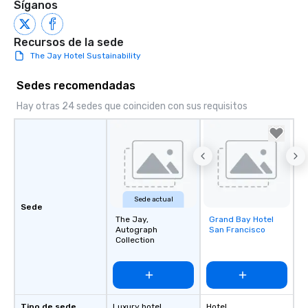
Síganos
Recursos de la sede
The Jay Hotel Sustainability
Sedes recomendadas
Hay otras 24 sedes que coinciden con sus requisitos
Sede actual
Sede
The Jay,
Grand Bay Hotel
Removed from
Autograph
San Francisco
favorites
Collection
Tipo de sede
Luxury hotel
Hotel