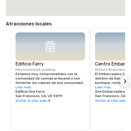
Atracciones locales
Edificio Ferry
Centro Embarca
Hito histórico
4 cuadras
Distrito financiero
1 c
Estamos muy comprometidos con la 
El Embarcadero Center
comunidad de comida artesanal y con 
destino de San Franc
fomentar los valores de esa comunidad 
boutique, restaurante
aquí en el Ferry Building. Imaginamos el 
Leer más
eventos locales popul
Leer más
Ferry Building Marketplace como una 
Edificio One Ferry
aquí, asegúrese de ex
One Embarcadero Ce
reunión vibrante de agricultores locales, 
San Francisco, CA, US 94111
numerosas exhibicione
San Francisco, CA, U
productores artesanales y empresas de 
de cine independiente
Visitar el sitio web
Visitar el sitio web
alimentos de propiedad y operación 
otras atracciones en e
independientes y los clientes a los que 
nuestras icónicas tor
sirven. Estamos creando una comunidad 
encontrará una varie
de personas con ideas afines que:

de servicios médicos 
para su comodidad. C
Muestre a los pequeños productores 
ofrecer en el corazón