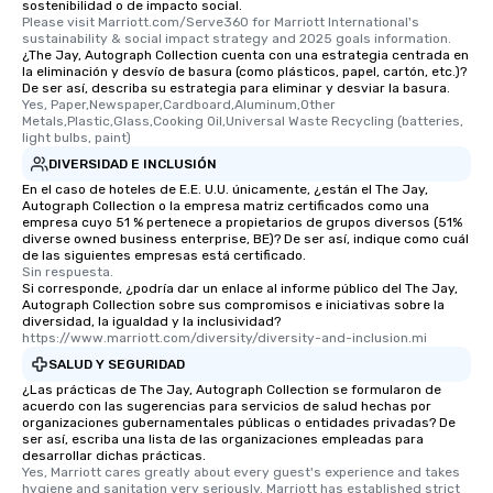
sostenibilidad o de impacto social.
Please visit Marriott.com/Serve360 for Marriott International's 
sustainability & social impact strategy and 2025 goals information.
¿The Jay, Autograph Collection cuenta con una estrategia centrada en
la eliminación y desvío de basura (como plásticos, papel, cartón, etc.)?
De ser así, describa su estrategia para eliminar y desviar la basura.
Yes, Paper,Newspaper,Cardboard,Aluminum,Other 
Metals,Plastic,Glass,Cooking Oil,Universal Waste Recycling (batteries, 
light bulbs, paint)
DIVERSIDAD E INCLUSIÓN
En el caso de hoteles de E.E. U.U. únicamente, ¿están el The Jay,
Autograph Collection o la empresa matriz certificados como una
empresa cuyo 51 % pertenece a propietarios de grupos diversos (51%
diverse owned business enterprise, BE)? De ser así, indique como cuál
de las siguientes empresas está certificado.
Sin respuesta.
Si corresponde, ¿podría dar un enlace al informe público del The Jay,
Autograph Collection sobre sus compromisos e iniciativas sobre la
diversidad, la igualdad y la inclusividad?
https://www.marriott.com/diversity/diversity-and-inclusion.mi
SALUD Y SEGURIDAD
¿Las prácticas de The Jay, Autograph Collection se formularon de
acuerdo con las sugerencias para servicios de salud hechas por
organizaciones gubernamentales públicas o entidades privadas? De
ser así, escriba una lista de las organizaciones empleadas para
desarrollar dichas prácticas.
Yes, Marriott cares greatly about every guest's experience and takes 
hygiene and sanitation very seriously. Marriott has established strict 