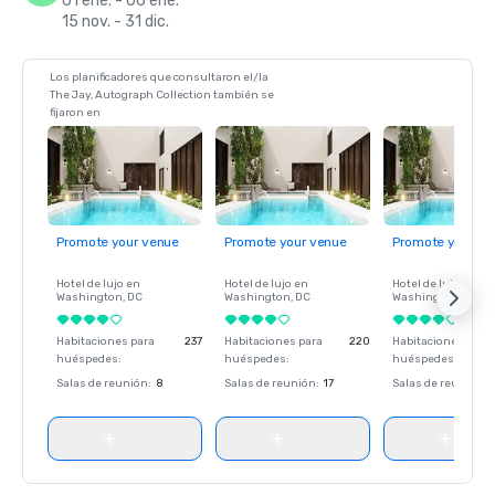
01 ene. - 06 ene.
15 nov. - 31 dic.
Los planificadores que consultaron el/la
The Jay, Autograph Collection también se
fijaron en
Promote your venue
Promote your venue
Promote your ve
Hotel de lujo en
Hotel de lujo en
Hotel de lujo en
Washington
, DC
Washington
, DC
Washington
, DC
Habitaciones para
237
Habitaciones para
220
Habitaciones para
huéspedes
:
huéspedes
:
huéspedes
:
Salas de reunión
:
8
Salas de reunión
:
17
Salas de reunión
: