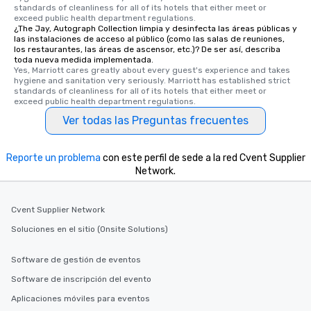
standards of cleanliness for all of its hotels that either meet or 
along the way exclusive
exceed public health department regulations. 
ensuring there is neve
¿The Jay, Autograph Collection limpia y desinfecta las áreas públicas y
Different Types of Cuis
las instalaciones de acceso al público (como las salas de reuniones,
los restaurantes, las áreas de ascensor, etc.)? De ser así, describa
experiences offer the a
toda nueva medida implementada.
several renowned rest
Yes, Marriott cares greatly about every guest's experience and takes 
hygiene and sanitation very seriously. Marriott has established strict 
convenient outing, inc
standards of cleanliness for all of its hotels that either meet or 
and your guests might
exceed public health department regulations. 
discovered otherwise 
Ver todas las Preguntas frecuentes
at a typical corporate 
a way to try some of t
in the city and dive in
Reporte un problema
con este perfil de sede a la red Cvent Supplier
cuisines and dishes. Al
Network.
selected dishes are cu
high standards to ensu
Cvent Supplier Network
delight any palate. Tours Available
from Day to Night With
Soluciones en el sitio (Onsite Solutions)
group experience, bookin
key. Whether you desir
Software de gestión de eventos
business hours or earl
Software de inscripción del evento
after work, we can coo
Aplicaciones móviles para eventos
you to provide options 