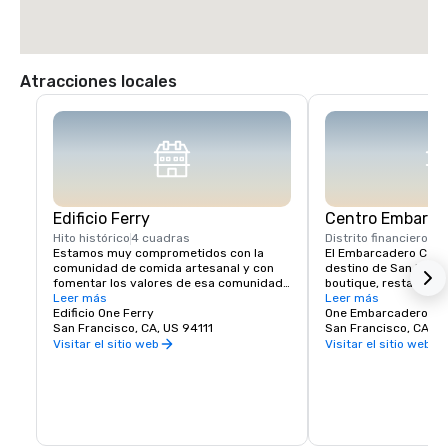
Atracciones locales
Edificio Ferry
Centro Embarca
Hito histórico
4 cuadras
Distrito financiero
1 c
Estamos muy comprometidos con la 
El Embarcadero Center
comunidad de comida artesanal y con 
destino de San Franc
fomentar los valores de esa comunidad 
boutique, restaurante
aquí en el Ferry Building. Imaginamos el 
Leer más
eventos locales popul
Leer más
Ferry Building Marketplace como una 
Edificio One Ferry
aquí, asegúrese de ex
One Embarcadero Ce
reunión vibrante de agricultores locales, 
San Francisco, CA, US 94111
numerosas exhibicione
San Francisco, CA, U
productores artesanales y empresas de 
de cine independiente
Visitar el sitio web
Visitar el sitio web
alimentos de propiedad y operación 
otras atracciones en e
independientes y los clientes a los que 
nuestras icónicas tor
sirven. Estamos creando una comunidad 
encontrará una varie
de personas con ideas afines que:

de servicios médicos 
para su comodidad. C
Muestre a los pequeños productores 
ofrecer en el corazón