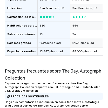
restaurant or being sh
than desirable table. O
Ubicación
San Francisco
, US
San Francisco
, US
everyone is treated lik
immediate seating upon
Calificación de la sede
What’s more, your gro
Habitaciones para huéspedes
360
556
a special warm welcom
from the restaurant c
Salas de reuniones
15
26
be printed featuring yo
which can be an added 
Sala más grande
2526 pies cuad.
8964 pies cuad.
those Instagram mome
Espacio de reunión
13.447 pies cuad.
45.000 pies cuad.
For added ease, we ca
transportation pick-up
as well as an event ph
for groups that desire 
Preguntas frecuentes sobre The Jay, Autograph
experience, we can als
an evening helicopter 
Collection
glittering lights of The S
Explore las preguntas hechas con frecuencia sobre The Jay,
Autograph Collection respecto a la Salud y seguridad, Sostenibilidad,
Memorable Experience f
y Diversidad e inclusión
Smacking Foodie Tours
PRÁCTICAS SOSTENIBLES
to gather and dine tha
Haga sus comentarios o indique un enlace a toda meta o estrategia
experienced, and all ar
divulgada al público de The Jay, Autograph Collection sobre
remember. Our one-of-