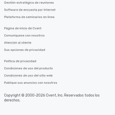
needs. Go for as Long or as Short as
Gestión estratégica de reuniones
You Like Along with fle
Software de encuesta por Internet
scheduling, Lip Smack
Plataforma de seminarios en línea
Tours also provides a 
durations. Our shortes
2.5 hours; our longest 
Página de inicio de Cvent
hours, with optional 
Comuníquese con nosotros
incentives.
Atención al cliente
Sus opciones de privacidad
Política de privacidad
Condiciones de uso del producto
Condiciones de uso del sitio web
Publique sus anuncios con nosotros
Copyright © 2000-2026 Cvent, Inc. Reservados todos los
derechos.