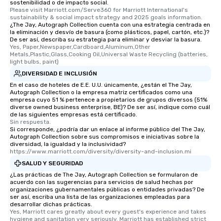
sostenibilidad o de impacto social.
are special, from the fi
Please visit Marriott.com/Serve360 for Marriott International's 
sustainability & social impact strategy and 2025 goals information.
last. It’s an experienc
¿The Jay, Autograph Collection cuenta con una estrategia centrada en
will reminisce about lo
la eliminación y desvío de basura (como plásticos, papel, cartón, etc.)?
De ser así, describa su estrategia para eliminar y desviar la basura.
leave. Location, Location, Location
Yes, Paper,Newspaper,Cardboard,Aluminum,Other 
One of the best reason
Metals,Plastic,Glass,Cooking Oil,Universal Waste Recycling (batteries, 
convenient and efficie
light bulbs, paint)
experience is designed
DIVERSIDAD E INCLUSIÓN
restaurants are within
En el caso de hoteles de E.E. U.U. únicamente, ¿están el The Jay,
walking distance of ea
Autograph Collection o la empresa matriz certificados como una
empresa cuyo 51 % pertenece a propietarios de grupos diversos (51%
short stroll allows you
diverse owned business enterprise, BE)? De ser así, indique como cuál
members a chance to 
de las siguientes empresas está certificado.
Sin respuesta.
networking opportunit
Si corresponde, ¿podría dar un enlace al informe público del The Jay,
heading to the next pl
Autograph Collection sobre sus compromisos e iniciativas sobre la
itinerary. You Get a Dinner and a Show
diversidad, la igualdad y la inclusividad?
https://www.marriott.com/diversity/diversity-and-inclusion.mi
Our tours offer an exqu
SALUD Y SEGURIDAD
entertainment. All tour
¿Las prácticas de The Jay, Autograph Collection se formularon de
knowledgeable, profes
acuerdo con las sugerencias para servicios de salud hechas por
who leads the group on
organizaciones gubernamentales públicas o entidades privadas? De
offering engaging tidb
ser así, escriba una lista de las organizaciones empleadas para
desarrollar dichas prácticas.
fascinating stories. S
Yes, Marriott cares greatly about every guest's experience and takes 
interactive experience
hygiene and sanitation very seriously. Marriott has established strict 