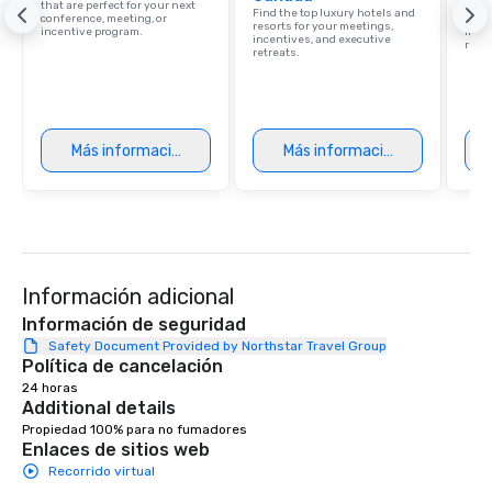
that are perfect for your next
resor
Find the top luxury hotels and
conference, meeting, or
State
resorts for your meetings,
incentive program.
ince
incentives, and executive
retre
retreats.
Más información
Más información
Información adicional
Información de seguridad
Safety Document Provided by Northstar Travel Group
Política de cancelación
24 horas
Additional details
Propiedad 100% para no fumadores
Enlaces de sitios web
Recorrido virtual