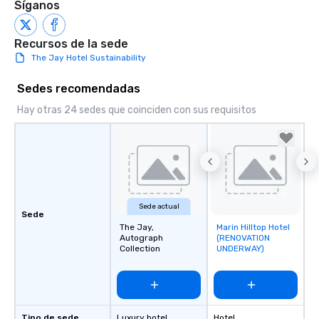
Síganos
Recursos de la sede
The Jay Hotel Sustainability
Sedes recomendadas
Hay otras 24 sedes que coinciden con sus requisitos
Sede actual
Sede
The Jay,
Marin Hilltop Hotel
Removed from
Autograph
(RENOVATION
favorites
Collection
UNDERWAY)
Tipo de sede
Luxury hotel
Hotel