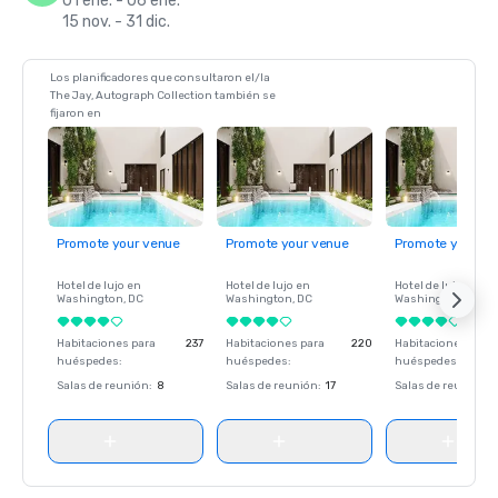
01 ene. - 06 ene.
15 nov. - 31 dic.
Los planificadores que consultaron el/la
The Jay, Autograph Collection también se
fijaron en
Promote your venue
Promote your venue
Promote your ve
Hotel de lujo en
Hotel de lujo en
Hotel de lujo en
Washington
, DC
Washington
, DC
Washington
, DC
Habitaciones para
237
Habitaciones para
220
Habitaciones para
huéspedes
:
huéspedes
:
huéspedes
:
Salas de reunión
:
8
Salas de reunión
:
17
Salas de reunión
: