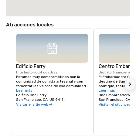
Atracciones locales
Edificio Ferry
Centro Embarca
Hito histórico
4 cuadras
Distrito financiero
1 c
Estamos muy comprometidos con la 
El Embarcadero Center
comunidad de comida artesanal y con 
destino de San Franc
fomentar los valores de esa comunidad 
boutique, restaurante
aquí en el Ferry Building. Imaginamos el 
Leer más
eventos locales popul
Leer más
Ferry Building Marketplace como una 
Edificio One Ferry
aquí, asegúrese de ex
One Embarcadero Ce
reunión vibrante de agricultores locales, 
San Francisco, CA, US 94111
numerosas exhibicione
San Francisco, CA, U
productores artesanales y empresas de 
de cine independiente
Visitar el sitio web
Visitar el sitio web
alimentos de propiedad y operación 
otras atracciones en e
independientes y los clientes a los que 
nuestras icónicas tor
sirven. Estamos creando una comunidad 
encontrará una varie
de personas con ideas afines que:

de servicios médicos 
para su comodidad. C
Muestre a los pequeños productores 
ofrecer en el corazón