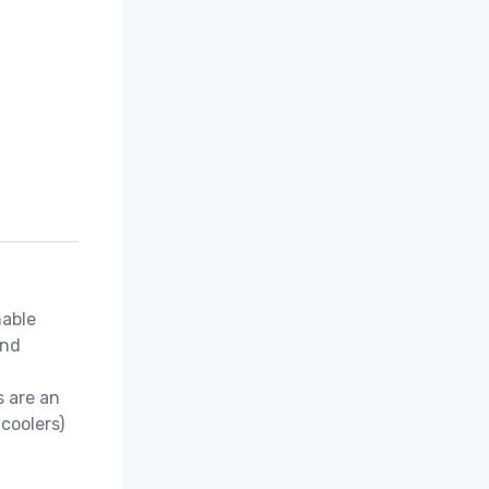
able 
nd 
 are an 
coolers)