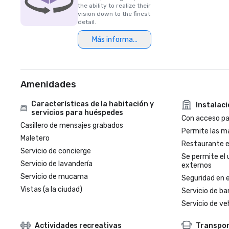
the ability to realize their
vision down to the finest
detail.
Más información
Amenidades
Características de la habitación y
Instalac
servicios para huéspedes
Con acceso par
Casillero de mensajes grabados
Permite las m
Maletero
Restaurante en
Servicio de concierge
Se permite el 
Servicio de lavandería
externos
Servicio de mucama
Seguridad en e
Vistas (a la ciudad)
Servicio de ba
Servicio de veh
Actividades recreativas
Transpo