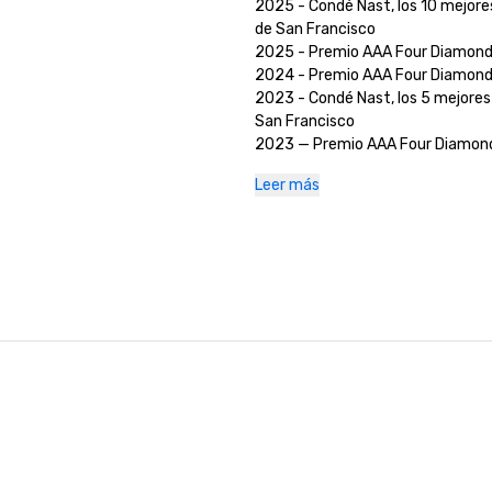
2025 - Condé Nast, los 10 mejores
de San Francisco

2025 - Premio AAA Four Diamond
2024 - Premio AAA Four Diamond
2023 - Condé Nast, los 5 mejores 
San Francisco

2023 — Premio AAA Four Diamond 
2022 - Premio AAA Four Diamond 
Leer más
2021 - Premio AAA Four Diamond 
2020 - Los 21 mejores hoteles de
Nast en San Francisco 

2020 - Premio AAA Four Diamond 