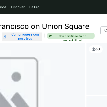
inos
Discover
De lujo
Francisco on Union Square
Comuníquese con
|
Con certificación de
|
nosotros
sostenibilidad
3D