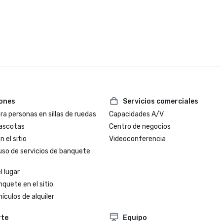
iones
Servicios comerciales
a personas en sillas de ruedas
Capacidades A/V
ascotas
Centro de negocios
 el sitio
Videoconferencia
uso de servicios de banquete
l lugar
nquete en el sitio
ículos de alquiler
rte
Equipo