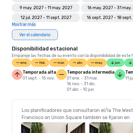
9 may. 2027 - 11 may. 2027
16 may. 2027 - 31 may.
12 jul. 2027 - 11 sept. 2027
16 sept. 2027 - 18 sept
Mostrar más
Ver el calendario
Disponibilidad estacional
Empareje las fechas de su evento con la disponibilidad de este h
ene.
feb.
mar.
abr.
may.
jun.
Temporada alta
Temporada intermedia
Tem
01 sept. - 15 nov.
01 ene. - 31 mar.
11 j
16 nov. - 31 dic.
01 abr. - 10 jun.
Los planificadores que consultaron el/la The West
Francisco on Union Square también se fijaron en