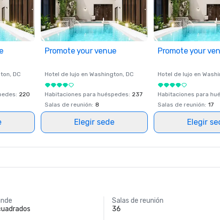
e
Promote your venue
Promote your ve
ton
, DC
Hotel de lujo en
Washington
, DC
Hotel de lujo en
Washi
spedes
:
220
Habitaciones para huéspedes
:
237
Habitaciones para hu
Salas de reunión
:
8
Salas de reunión
:
17
e
Elegir sede
Elegir s
ande
Salas de reunión
 cuadrados
36