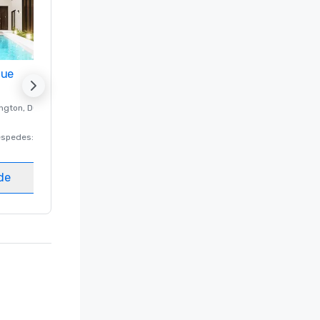
nue
Promote your venue
ngton
, DC
Hotel de lujo en
Washington
, DC
éspedes
:
220
Habitaciones para huéspedes
:
237
Salas de reunión
:
8
ede
Elegir sede