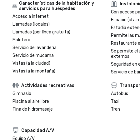
Características de la habitación y
Instalac
servicios para huéspedes
Con acceso par
Acceso a Internet
Espacio (al aire
Llamadas (locales)
Estadía exten
Llamadas (por línea gratuita)
Permite las m
Maletero
Restaurante en
Servicio de lavandería
Se permite el 
Servicio de mucama
externos
Vistas (a la ciudad)
Seguridad en e
Vistas (a la montaña)
Servicio de ba
Actividades recreativas
Transpo
Gimnasio
Autobús
Piscina al aire libre
Taxi
Tina de hidromasaje
Tren
Capacidad A/V
Equipo A/V