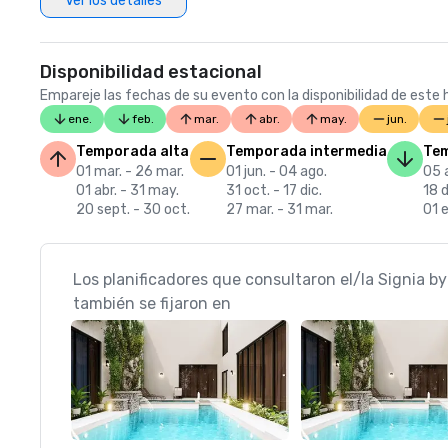
Ver los detalles
Disponibilidad estacional
Empareje las fechas de su evento con la disponibilidad de este h
ene.
feb.
mar.
abr.
may.
jun.
Temporada alta
Temporada intermedia
Tem
01 mar. - 26 mar.
01 jun. - 04 ago.
05 a
01 abr. - 31 may.
31 oct. - 17 dic.
18 d
20 sept. - 30 oct.
27 mar. - 31 mar.
01 e
Los planificadores que consultaron el/la Signia b
también se fijaron en