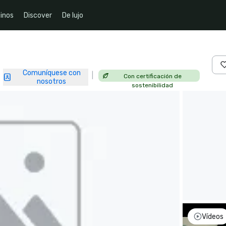
inos
Discover
De lujo
Comuníquese con
|
Con certificación de
|
nosotros
sostenibilidad
Vídeos