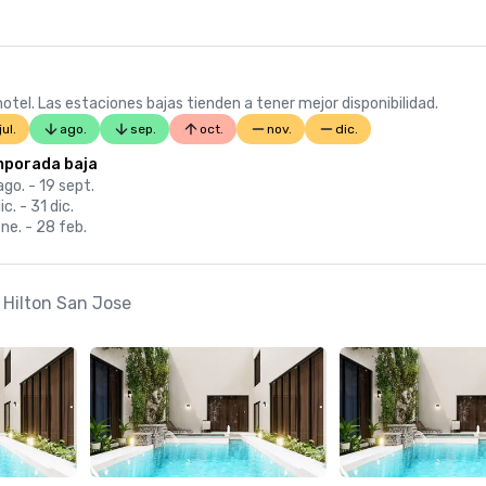
otel. Las estaciones bajas tienden a tener mejor disponibilidad.
jul.
ago.
sep.
oct.
nov.
dic.
porada baja
go. - 19 sept.
ic. - 31 dic.
ne. - 28 feb.
y Hilton San Jose