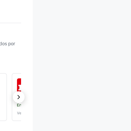
os por 
ISO 50001:2018
Entidad certificante:
DEKRA Certification, Inc.
Vence el: 25/9/2026