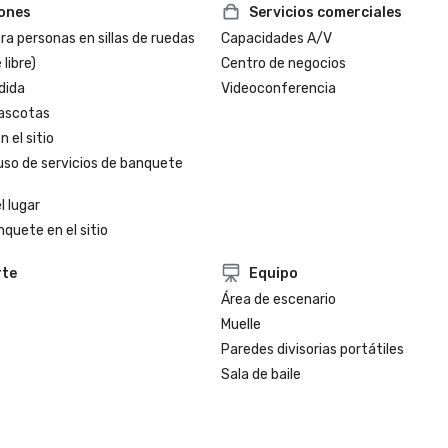
iones
Servicios comerciales
a personas en sillas de ruedas
Capacidades A/V
 libre)
Centro de negocios
dida
Videoconferencia
ascotas
 el sitio
uso de servicios de banquete
l lugar
nquete en el sitio
rte
Equipo
Área de escenario
Muelle
Paredes divisorias portátiles
Sala de baile