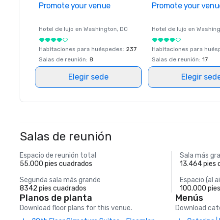
Promote your venue
Promote your venu
Hotel de lujo en
Washington
, DC
Hotel de lujo en
Washing
Habitaciones para huéspedes
:
237
Habitaciones para hué
Salas de reunión
:
8
Salas de reunión
:
17
Elegir sede
Elegir sed
Salas de reunión
Espacio de reunión total
Sala más gr
55.000 pies cuadrados
13.464 pies
Segunda sala más grande
Espacio (al ai
8342 pies cuadrados
100.000 pie
Planos de planta
Menús
Download floor plans for this venue.
Download cate