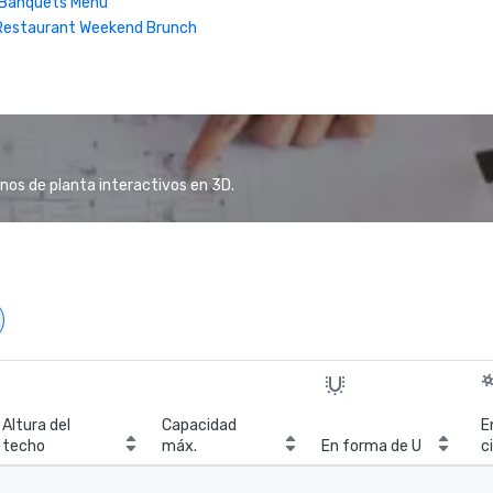
| Banquets Menu
Restaurant Weekend Brunch
anos de planta interactivos en 3D.
Altura del
Capacidad
E
techo
máx.
En forma de U
c