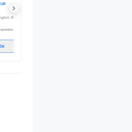
nue
Promote your venue
ngton
, DC
Hotel de lujo en
Washington
, DC
éspedes
:
220
Habitaciones para huéspedes
:
237
Salas de reunión
:
8
ede
Elegir sede