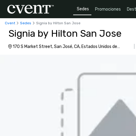
Sedes
Promociones
Dest
Cvent
Sedes
Signia by Hilton San Jose
Signia by Hilton San Jose
170 S Market Street, San José, CA, Estados Unidos de
América, 95113