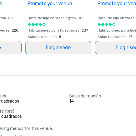
e
Promote your venue
Promote your ve
ton
, DC
Hotel de lujo en
Washington
, DC
Hotel de lujo en
Washi
spedes
:
220
Habitaciones para huéspedes
:
237
Habitaciones para hu
Salas de reunión
:
8
Salas de reunión
:
17
e
Elegir sede
Elegir s
ande
Salas de reunión
 cuadrados
14
re libre)
s cuadrados
ring menus for this venue.