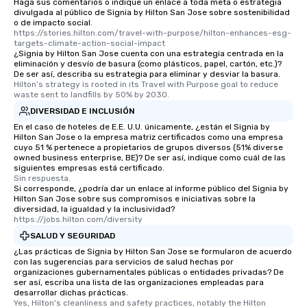
Haga sus comentarios o indique un enlace a toda meta o estrategia
divulgada al público de Signia by Hilton San Jose sobre sostenibilidad
o de impacto social.
https://stories.hilton.com/travel-with-purpose/hilton-enhances-esg-
targets-climate-action-social-impact
¿Signia by Hilton San Jose cuenta con una estrategia centrada en la
eliminación y desvío de basura (como plásticos, papel, cartón, etc.)?
De ser así, describa su estrategia para eliminar y desviar la basura.
Hilton’s strategy is rooted in its Travel with Purpose goal to reduce 
waste sent to landfills by 50% by 2030.
DIVERSIDAD E INCLUSIÓN
En el caso de hoteles de E.E. U.U. únicamente, ¿están el Signia by
Hilton San Jose o la empresa matriz certificados como una empresa
cuyo 51 % pertenece a propietarios de grupos diversos (51% diverse
owned business enterprise, BE)? De ser así, indique como cuál de las
siguientes empresas está certificado.
Sin respuesta.
Si corresponde, ¿podría dar un enlace al informe público del Signia by
Hilton San Jose sobre sus compromisos e iniciativas sobre la
diversidad, la igualdad y la inclusividad?
https://jobs.hilton.com/diversity
SALUD Y SEGURIDAD
¿Las prácticas de Signia by Hilton San Jose se formularon de acuerdo
con las sugerencias para servicios de salud hechas por
organizaciones gubernamentales públicas o entidades privadas? De
ser así, escriba una lista de las organizaciones empleadas para
desarrollar dichas prácticas.
Yes, Hilton's cleanliness and safety practices, notably the Hilton 