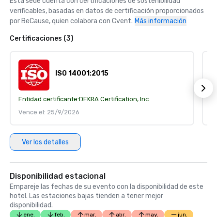
Esta sede cuenta con certificaciones de sostenibilidad 
verificables, basadas en datos de certificación proporcionados 
por BeCause, quien colabora con Cvent.
Más información
Certificaciones (3)
ISO 14001:2015
Entidad certificante:
DEKRA Certification, Inc.
En
Vence el: 25/9/2026
V
Ver los detalles
Disponibilidad estacional
Empareje las fechas de su evento con la disponibilidad de este
hotel. Las estaciones bajas tienden a tener mejor
disponibilidad.
ene.
feb.
mar.
abr.
may.
jun.