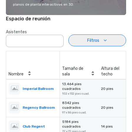
planos de planta interactivos en 3D.
Espacio de reunión
Asistentes
Filtros
Tamaño de
Altura del
Nombre
sala
techo
13.464 pies
Imperial Ballroom
cuadrados
20 pies
102 x 132 pies cuad.
8342 pies
Regency Ballroom
cuadrados
20 pies
97 x 86 pies cuad.
5184 pies
Club Regent
cuadrados
14 pies
72 x 72 pies cuad.