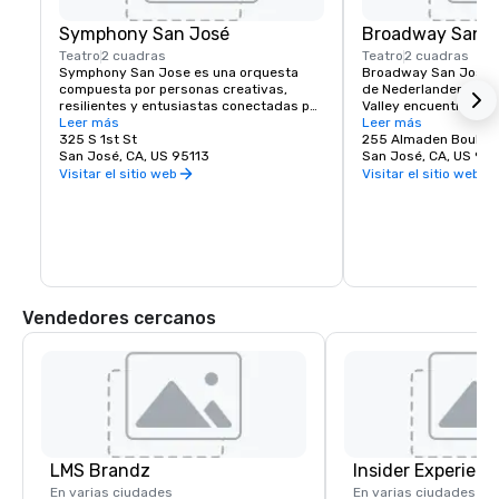
Symphony San José
Broadway San J
Teatro
2 cuadras
Teatro
2 cuadras
Symphony San Jose es una orquesta 
Broadway San Jose, 
compuesta por personas creativas, 
de Nederlander, es el
resilientes y entusiastas conectadas por 
Valley encuentra la ex
el amor a la música. Es un orgullo llamar 
Leer más
Broadway de Nueva Yo
Leer más
hogar a San José y abrazar la cultura 
325 S 1st St
aquí o visite San Jo
255 Almaden Boulev
innovadora y diversa de nuestra 
San José, CA, US 95113
José tiene los espec
San José, CA, US 951
comunidad al reflejar este mismo 
ver.
Visitar el sitio web
Visitar el sitio web
espíritu en sus actuaciones y 
programas. Cada año, Symphony San 
Jose presenta docenas de actuaciones 
que van desde conciertos clásicos, 
películas icónicas interpretadas con 
orquestas en vivo y numerosos 
programas educativos y comunitarios.
Vendedores cercanos
LMS Brandz
Insider Experienc
En varias ciudades
En varias ciudades