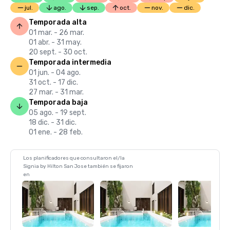
jul.
ago.
sep.
oct.
nov.
dic.
Temporada alta
01 mar. - 26 mar.
01 abr. - 31 may.
20 sept. - 30 oct.
Temporada intermedia
01 jun. - 04 ago.
31 oct. - 17 dic.
27 mar. - 31 mar.
Temporada baja
05 ago. - 19 sept.
18 dic. - 31 dic.
01 ene. - 28 feb.
Los planificadores que consultaron el/la
Signia by Hilton San Jose también se fijaron
en