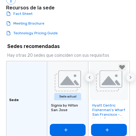
Recursos de la sede
Fact Sheet
Meeting Brochure
Technology Pricing Guide
Sedes recomendadas
Hay otras 20 sedes que coinciden con sus requisitos
Sede actual
Sede
Signia by Hilton
Hyatt Centric
Removed from
San Jose
Fisherman's Wharf
favorites
San Francisco -
Newly Renovated