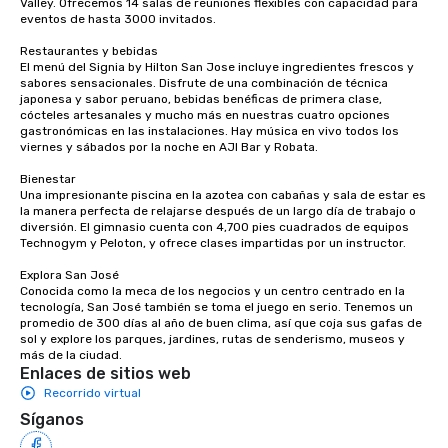
Valley. Ofrecemos 14 salas de reuniones flexibles con capacidad para 
eventos de hasta 3000 invitados.

Restaurantes y bebidas

El menú del Signia by Hilton San Jose incluye ingredientes frescos y 
sabores sensacionales. Disfrute de una combinación de técnica 
japonesa y sabor peruano, bebidas benéficas de primera clase, 
cócteles artesanales y mucho más en nuestras cuatro opciones 
gastronómicas en las instalaciones. Hay música en vivo todos los 
viernes y sábados por la noche en AJI Bar y Robata. 

Bienestar

Una impresionante piscina en la azotea con cabañas y sala de estar es 
la manera perfecta de relajarse después de un largo día de trabajo o 
diversión. El gimnasio cuenta con 4,700 pies cuadrados de equipos 
Technogym y Peloton, y ofrece clases impartidas por un instructor. 

Explora San José

Conocida como la meca de los negocios y un centro centrado en la 
tecnología, San José también se toma el juego en serio. Tenemos un 
promedio de 300 días al año de buen clima, así que coja sus gafas de 
sol y explore los parques, jardines, rutas de senderismo, museos y 
más de la ciudad.
Enlaces de sitios web
Recorrido virtual
Síganos