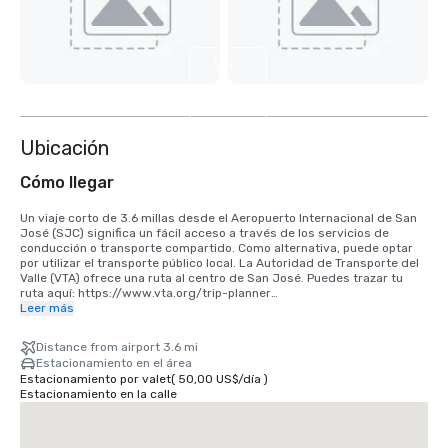
Ver
4
más
Ubicación
Cómo llegar
Un viaje corto de 3.6 millas desde el Aeropuerto Internacional de San 
José (SJC) significa un fácil acceso a través de los servicios de 
conducción o transporte compartido. Como alternativa, puede optar 
por utilizar el transporte público local. La Autoridad de Transporte del 
Valle (VTA) ofrece una ruta al centro de San José. Puedes trazar tu 
ruta aquí: https://www.vta.org/trip-planner

Leer más
Si viene desde el Aeropuerto Internacional de San Francisco (SFO), la 
mejor opción es hacer el viaje de 40 minutos en coche hacia el sur o 
Distance from airport 3.6 mi
utilizar un servicio de transporte compartido. Alternativamente, puede 
Estacionamiento en el área
usar el tren a través de BART y Caltrain. https://www.bart.gov y 
Estacionamiento por valet
(
50,00 US$
/
día
)
https://www.caltrain.com
Estacionamiento en la calle