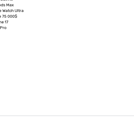
ods Max

e Watch Ultra

 75 000$

e 17

 Pro
e de gestión de eventos
Página de inicio de Cvent