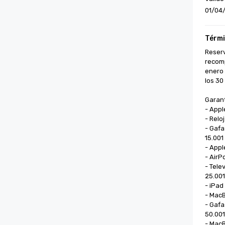
01/04/
Térmi
Reserv
recomp
enero 
los 30
Garant
- Appl
- Reloj
- Gafa
15.001
- Apple
- AirP
- Tele
25.001
- iPad 
- MacB
- Gafa
50.001
- MacB