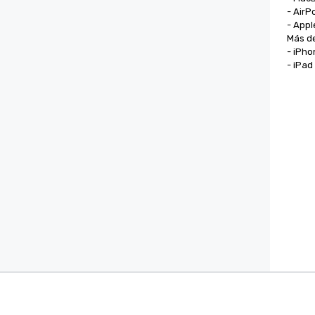
- AirP
- Appl
Más de
- iPhon
- iPad
Cvent Supplier Network
Softwar