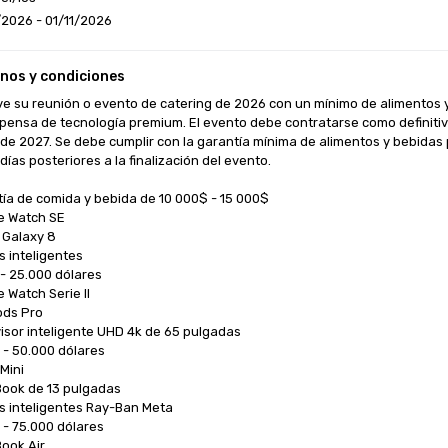
2026 - 01/11/2026
nos y condiciones
e su reunión o evento de catering de 2026 con un mínimo de alimentos y
ensa de tecnología premium. El evento debe contratarse como definitivo
de 2027. Se debe cumplir con la garantía mínima de alimentos y bebidas p
 días posteriores a la finalización del evento.

ía de comida y bebida de 10 000$ - 15 000$

e Watch SE

 Galaxy 8

s inteligentes

 - 25.000 dólares

 Watch Serie II

ods Pro

visor inteligente UHD 4k de 65 pulgadas

 - 50.000 dólares

Mini

ook de 13 pulgadas

s inteligentes Ray-Ban Meta

 - 75.000 dólares

ook Air
