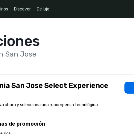
inos
Discover
De lujo
iones
on San Jose
nia San Jose Select Experience
va ahora y selecciona una recompensa tecnológica
has de promoción
 el/los