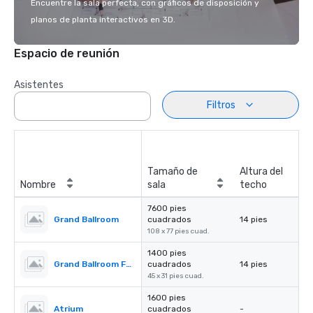
Encuentre la sala perfecta, con gráficos de disposición y
planos de planta interactivos en 3D.
Espacio de reunión
Asistentes
Filtros
Tamaño de
Altura del
Nombre
sala
techo
7600 pies
Grand Ballroom
cuadrados
14 pies
108 x 77 pies cuad.
1400 pies
Grand Ballroom Foyer
cuadrados
14 pies
45 x 31 pies cuad.
1600 pies
Atrium
cuadrados
-