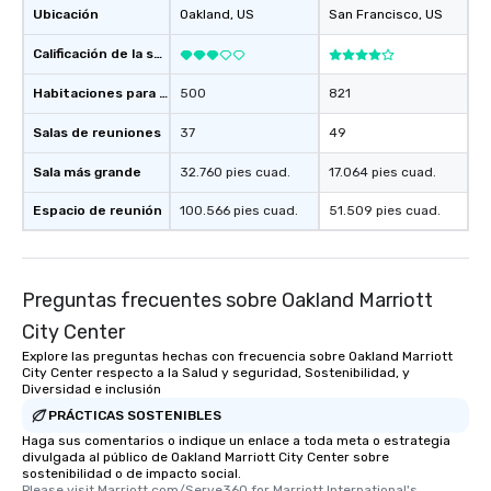
Ubicación
Oakland
, US
San Francisco
, US
Calificación de la sede
Habitaciones para huéspedes
500
821
Salas de reuniones
37
49
Sala más grande
32.760 pies cuad.
17.064 pies cuad.
Espacio de reunión
100.566 pies cuad.
51.509 pies cuad.
Preguntas frecuentes sobre Oakland Marriott
City Center
Explore las preguntas hechas con frecuencia sobre Oakland Marriott
City Center respecto a la Salud y seguridad, Sostenibilidad, y
Diversidad e inclusión
PRÁCTICAS SOSTENIBLES
Haga sus comentarios o indique un enlace a toda meta o estrategia
divulgada al público de Oakland Marriott City Center sobre
sostenibilidad o de impacto social.
Please visit Marriott.com/Serve360 for Marriott International's 