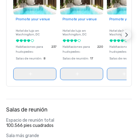
Promote your venue
Promote your venue
Promote your ve
Hotel de lujo en
Hotel de lujo en
Hotel de lujo en
Washington
, DC
Washington
, DC
Washington
, DC
Habitaciones para
237
Habitaciones para
220
Habitaciones para
huéspedes
:
huéspedes
:
huéspedes
:
Salas de reunión
:
8
Salas de reunión
:
17
Salas de reunión
:
Salas de reunión
Espacio de reunión total
100.566 pies cuadrados
Sala más grande