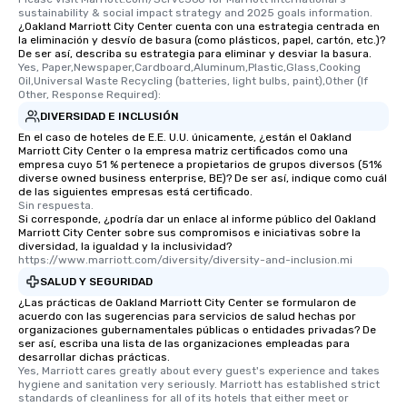
sustainability & social impact strategy and 2025 goals information.
¿Oakland Marriott City Center cuenta con una estrategia centrada en
la eliminación y desvío de basura (como plásticos, papel, cartón, etc.)?
De ser así, describa su estrategia para eliminar y desviar la basura.
Yes, Paper,Newspaper,Cardboard,Aluminum,Plastic,Glass,Cooking 
Oil,Universal Waste Recycling (batteries, light bulbs, paint),Other (If 
Other, Response Required):
DIVERSIDAD E INCLUSIÓN
En el caso de hoteles de E.E. U.U. únicamente, ¿están el Oakland
Marriott City Center o la empresa matriz certificados como una
empresa cuyo 51 % pertenece a propietarios de grupos diversos (51%
diverse owned business enterprise, BE)? De ser así, indique como cuál
de las siguientes empresas está certificado.
Sin respuesta.
Si corresponde, ¿podría dar un enlace al informe público del Oakland
Marriott City Center sobre sus compromisos e iniciativas sobre la
diversidad, la igualdad y la inclusividad?
https://www.marriott.com/diversity/diversity-and-inclusion.mi
SALUD Y SEGURIDAD
¿Las prácticas de Oakland Marriott City Center se formularon de
acuerdo con las sugerencias para servicios de salud hechas por
organizaciones gubernamentales públicas o entidades privadas? De
ser así, escriba una lista de las organizaciones empleadas para
desarrollar dichas prácticas.
Yes, Marriott cares greatly about every guest's experience and takes 
hygiene and sanitation very seriously. Marriott has established strict 
standards of cleanliness for all of its hotels that either meet or 