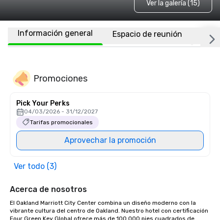
Ver la galería (15)
Información general
Espacio de reunión
Habi
Promociones
Pick Your Perks
04/03/2026 - 31/12/2027
Tarifas promocionales
Aprovechar la promoción
Ver todo (3)
Acerca de nosotros
El Oakland Marriott City Center combina un diseño moderno con la 
vibrante cultura del centro de Oakland. Nuestro hotel con certificación 
Four Green Key Global ofrece más de 100 000 pies cuadrados de 