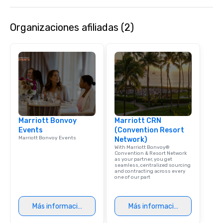
corporate social respon
speaker coordination, 
Organizaciones afiliadas (2)
initiatives, and more.
Marriott Bonvoy
Marriott CRN
Events
(Convention Resort
Marriott Bonvoy Events
Network)
With Marriott Bonvoy®
Convention & Resort Network
as your partner, you get
seamless, centralized sourcing
and contracting across every
one of our part
Más información
Más información