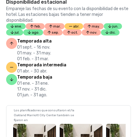
Disponibilidad estacional
Empareje las fechas de su evento con la disponibilidad de este
hotel. Las estaciones bajas tienden a tener mejor
disponibilidad.
ene.
feb.
mar.
abr.
may.
jun.
jul.
ago.
sep.
oct.
nov.
dic.
Temporada alta
01 sept. - 16 nov.
01 may. - 31 may.
01 feb. - 31 mar.
Temporada intermedia
01 abr. - 30 abr.
Temporada baja
01 ene. - 31 ene.
17 nov. - 31 dic.
01 jun. - 31 ago.
Los planificadores que consultaron el/la
Oakland Marriott City Center también se
fijaron en