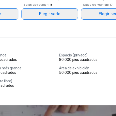
Salas de reunión
:
8
Salas de reunión
:
17
e
Elegir sede
Elegir s
ande
Espacio (privado)
 cuadrados
80.000 pies cuadrados
a más grande
Área de exhibición
 cuadrados
50.000 pies cuadrados
re libre)
uadrados