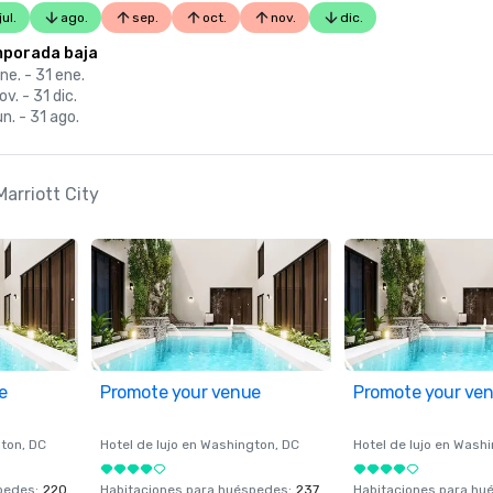
jul.
ago.
sep.
oct.
nov.
dic.
porada baja
ne. - 31 ene.
ov. - 31 dic.
un. - 31 ago.
arriott City
e
Promote your venue
Promote your ve
ton
, DC
Hotel de lujo en
Washington
, DC
Hotel de lujo en
Washi
spedes
:
220
Habitaciones para huéspedes
:
237
Habitaciones para hu