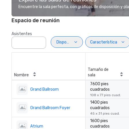
Encuentre la sala perfecta, con gráficos de disposición y pl
Espacio de reunión
Asistentes
Disposiciön
Característica
Tamaño de
Nombre
sala
7600 pies
Grand Ballroom
cuadrados
108 x 77 pies cuad.
1400 pies
Grand Ballroom Foyer
cuadrados
45 x 31 pies cuad.
1600 pies
Atrium
cuadrados