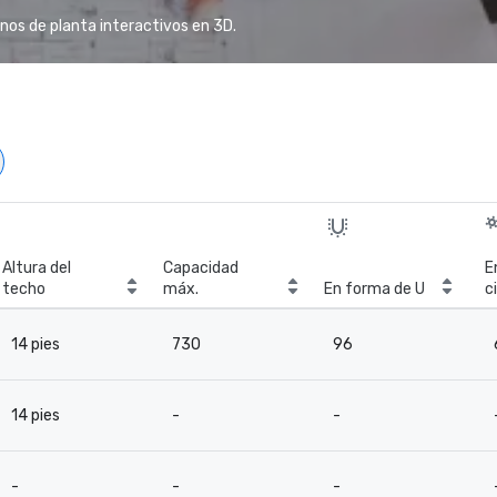
anos de planta interactivos en 3D.
Altura del
Capacidad
E
techo
máx.
En forma de U
c
14 pies
730
96
14 pies
-
-
-
-
-