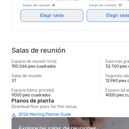
Salas de reunión
:
8
Salas de reunión
:
17
Elegir sede
Elegir sed
Salas de reunión
Espacio de reunión total
Sala más gr
100.566 pies cuadrados
32.760 pies
Salas de reunión
Segunda sal
37
12.960 pies
Espacio (semi-privado)
Espacio (al ai
9000 pies cuadrados
4000 pies c
Planos de planta
Download floor plans for this venue.
2026 Meeting Planner Guide
Explore las salas de reuniones