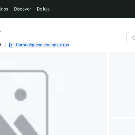
inos
Discover
De lujo
r
7
|
Comuníquese con nosotros