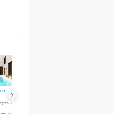
nue
Promote your venue
ngton
, DC
Hotel de lujo en
Washington
, DC
éspedes
:
220
Habitaciones para huéspedes
:
237