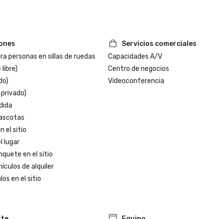
iones
Servicios comerciales
a personas en sillas de ruedas
Capacidades A/V
 libre)
Centro de negocios
do)
Videoconferencia
-privado)
dida
ascotas
 el sitio
l lugar
nquete en el sitio
ículos de alquiler
os en el sitio
rte
Equipo