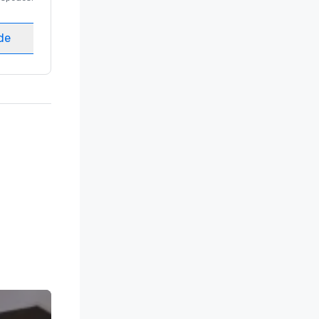
Salas de reunión
:
8
ede
Elegir sede