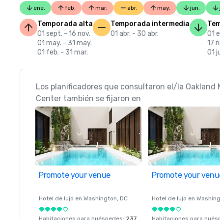
ene.
feb.
mar.
abr.
may.
jun.
Temporada alta
Temporada intermedia
Tem
01 sept. - 16 nov.
01 abr. - 30 abr.
01 e
01 may. - 31 may.
17 n
01 feb. - 31 mar.
01 j
Los planificadores que consultaron el/la Oakland M
Center también se fijaron en
Promote your venue
Promote your venu
Hotel de lujo en
Washington
, DC
Hotel de lujo en
Washing
Habitaciones para huéspedes
:
237
Habitaciones para hué