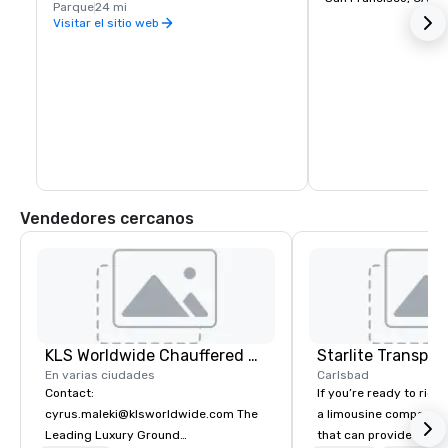
Parque
24 mi
Visitar el sitio web
Vendedores cercanos
KLS Worldwide Chauffered Services
En varias ciudades
Carlsbad
Contact:
If you’re ready to ride 
cyrus.maleki@klsworldwide.com The
a limousine company in
Leading Luxury Ground
that can provide you w