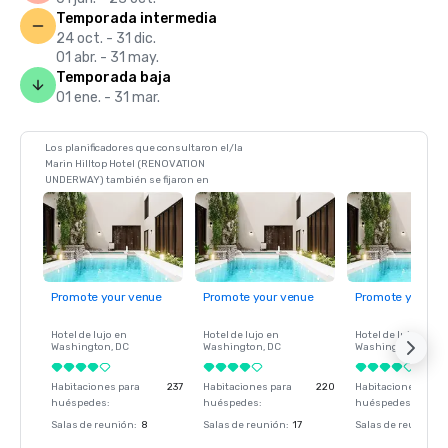
Temporada intermedia
24 oct. - 31 dic.
01 abr. - 31 may.
Temporada baja
01 ene. - 31 mar.
Los planificadores que consultaron el/la
Marin Hilltop Hotel (RENOVATION
UNDERWAY) también se fijaron en
Promote your venue
Promote your venue
Promote your ve
Hotel de lujo en
Hotel de lujo en
Hotel de lujo en
Washington
, DC
Washington
, DC
Washington
, DC
Habitaciones para
237
Habitaciones para
220
Habitaciones para
huéspedes
:
huéspedes
:
huéspedes
:
Salas de reunión
:
8
Salas de reunión
:
17
Salas de reunión
: