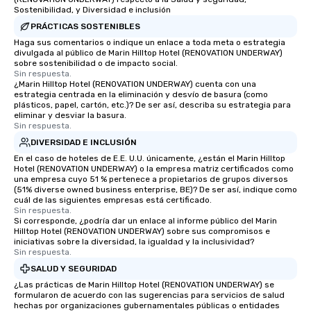
Sostenibilidad, y Diversidad e inclusión
PRÁCTICAS SOSTENIBLES
Haga sus comentarios o indique un enlace a toda meta o estrategia
divulgada al público de Marin Hilltop Hotel (RENOVATION UNDERWAY)
sobre sostenibilidad o de impacto social.
Sin respuesta.
¿Marin Hilltop Hotel (RENOVATION UNDERWAY) cuenta con una
estrategia centrada en la eliminación y desvío de basura (como
plásticos, papel, cartón, etc.)? De ser así, describa su estrategia para
eliminar y desviar la basura.
Sin respuesta.
DIVERSIDAD E INCLUSIÓN
En el caso de hoteles de E.E. U.U. únicamente, ¿están el Marin Hilltop
Hotel (RENOVATION UNDERWAY) o la empresa matriz certificados como
una empresa cuyo 51 % pertenece a propietarios de grupos diversos
(51% diverse owned business enterprise, BE)? De ser así, indique como
cuál de las siguientes empresas está certificado.
Sin respuesta.
Si corresponde, ¿podría dar un enlace al informe público del Marin
Hilltop Hotel (RENOVATION UNDERWAY) sobre sus compromisos e
iniciativas sobre la diversidad, la igualdad y la inclusividad?
Sin respuesta.
SALUD Y SEGURIDAD
¿Las prácticas de Marin Hilltop Hotel (RENOVATION UNDERWAY) se
formularon de acuerdo con las sugerencias para servicios de salud
hechas por organizaciones gubernamentales públicas o entidades