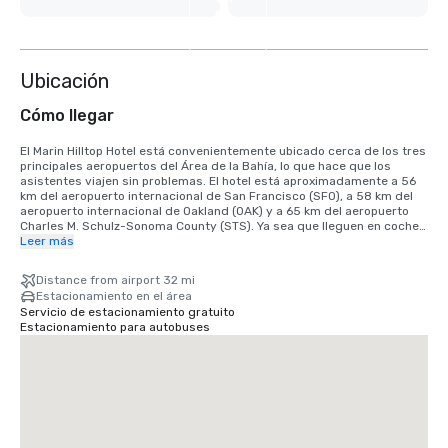
5
más
Ubicación
Cómo llegar
El Marin Hilltop Hotel está convenientemente ubicado cerca de los tres 
principales aeropuertos del Área de la Bahía, lo que hace que los 
asistentes viajen sin problemas. El hotel está aproximadamente a 56 
km del aeropuerto internacional de San Francisco (SFO), a 58 km del 
aeropuerto internacional de Oakland (OAK) y a 65 km del aeropuerto 
Charles M. Schulz-Sonoma County (STS). Ya sea que lleguen en coche 
de alquiler, viaje compartido o transporte privado, los huéspedes 
Leer más
encontrarán que es fácil llegar al Marin Hilltop Hotel mientras disfrutan 
de un entorno refrescante a las afueras del bullicio de la ciudad.
Distance from airport 32 mi
Estacionamiento en el área
Servicio de estacionamiento gratuito
Estacionamiento para autobuses