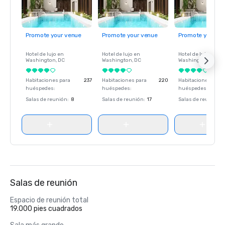
Promote your venue
Promote your venue
Promote your ve
Hotel de lujo en
Hotel de lujo en
Hotel de lujo en
Washington
, DC
Washington
, DC
Washington
, DC
Habitaciones para
237
Habitaciones para
220
Habitaciones para
huéspedes
:
huéspedes
:
huéspedes
:
Salas de reunión
:
8
Salas de reunión
:
17
Salas de reunión
:
Salas de reunión
Espacio de reunión total
19.000 pies cuadrados