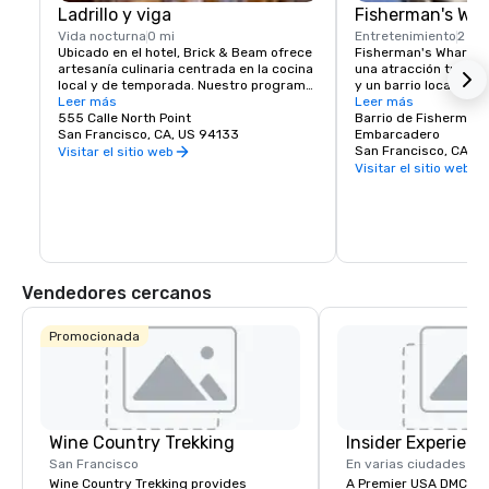
Ladrillo y viga
Fisherman's Wh
Vida nocturna
0 mi
Entretenimiento
2 cu
Ubicado en el hotel, Brick & Beam ofrece 
Fisherman's Wharf de
artesanía culinaria centrada en la cocina 
una atracción turísti
local y de temporada. Nuestro programa 
y un barrio local y zo
Seafood Watch es un enfoque fresco 
Leer más
próspera y vibrante. 
Leer más
para la alimentación sostenible, que 
555 Calle North Point
primera clase, tiendas
Barrio de Fisherman'
incluye un menú responsable de 
San Francisco, CA, US 94133
sinfín de oportunidad
Embarcadero
alimentos locales seleccionados y 
entretenimiento, el W
San Francisco, CA, U
Visitar el sitio web
cuidadosamente obtenidos. Desde 
lugar para comenzar t
Visitar el sitio web
comidas orgánicas y saludables hasta 
San Francisco.
comida reconfortante, Brick & Beam 
satisfará los antojos de cualquier 
amante de la comida. Abierto para el 
almuerzo y la cena, Brick & Beam es la 
manera perfecta de empezar la noche en 
la ciudad.
Vendedores cercanos
Promocionada
Wine Country Trekking
Insider Experienc
San Francisco
En varias ciudades
Wine Country Trekking provides
A Premier USA DMC Partner At 