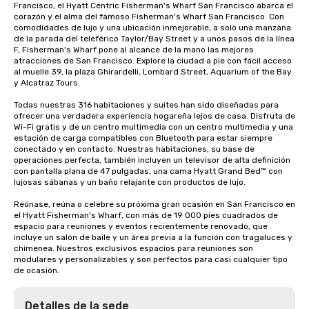
Francisco, el Hyatt Centric Fisherman's Wharf San Francisco abarca el 
corazón y el alma del famoso Fisherman's Wharf San Francisco. Con 
comodidades de lujo y una ubicación inmejorable, a solo una manzana 
de la parada del teleférico Taylor/Bay Street y a unos pasos de la línea 
F, Fisherman's Wharf pone al alcance de la mano las mejores 
atracciones de San Francisco. Explore la ciudad a pie con fácil acceso 
al muelle 39, la plaza Ghirardelli, Lombard Street, Aquarium of the Bay 
y Alcatraz Tours.

Todas nuestras 316 habitaciones y suites han sido diseñadas para 
ofrecer una verdadera experiencia hogareña lejos de casa. Disfruta de 
Wi-Fi gratis y de un centro multimedia con un centro multimedia y una 
estación de carga compatibles con Bluetooth para estar siempre 
conectado y en contacto. Nuestras habitaciones, su base de 
operaciones perfecta, también incluyen un televisor de alta definición 
con pantalla plana de 47 pulgadas, una cama Hyatt Grand Bed™ con 
lujosas sábanas y un baño relajante con productos de lujo.

Reúnase, reúna o celebre su próxima gran ocasión en San Francisco en 
el Hyatt Fisherman's Wharf, con más de 19 000 pies cuadrados de 
espacio para reuniones y eventos recientemente renovado, que 
incluye un salón de baile y un área previa a la función con tragaluces y 
chimenea. Nuestros exclusivos espacios para reuniones son 
modulares y personalizables y son perfectos para casi cualquier tipo 
de ocasión.
Detalles de la sede