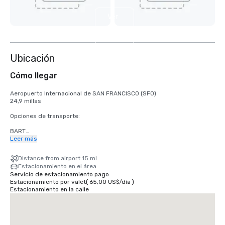
Ver
4
más
Ubicación
Cómo llegar
Aeropuerto Internacional de SAN FRANCISCO (SFO)

24,9 millas

Opciones de transporte:

BART

Adultos

Leer más
2,75 dólares estadounidenses

Distance from airport 15 mi
TRANVÍA

Estacionamiento en el área
Horario: de lunes a viernes de 4 a.m. a medianoche, sábados de 6 a.m. 
Servicio de estacionamiento pago
a medianoche, domingos de 8 a.m. a medianoche.

Estacionamiento por valet
(
65,00 US$
/
día
)
Gratuito

Estacionamiento en la calle
TAXI

Unidireccional

55,00 dólares estadounidenses
