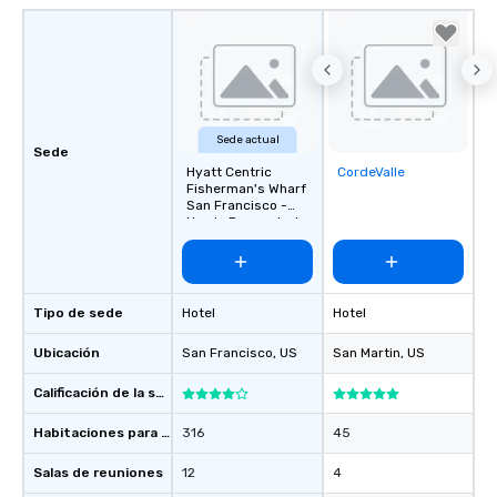
Sede actual
Sede
Hyatt Centric
CordeValle
Removed from
Fisherman's Wharf
favorites
San Francisco -
Newly Renovated
Tipo de sede
Hotel
Hotel
Ubicación
San Francisco
, US
San Martin
, US
Calificación de la sede
Habitaciones para huéspedes
316
45
Salas de reuniones
12
4