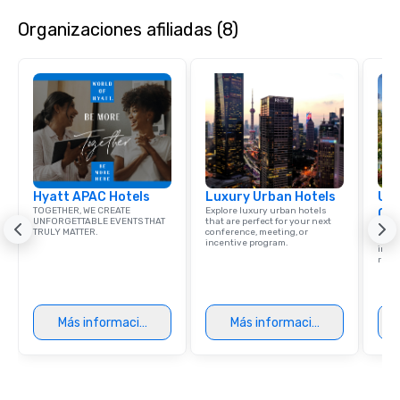
contact us today!
Organizaciones afiliadas (8)
Hyatt APAC Hotels
Luxury Urban Hotels
Uni
TOGETHER, WE CREATE
Explore luxury urban hotels
Ca
UNFORGETTABLE EVENTS THAT
that are perfect for your next
Find 
TRULY MATTER.
conference, meeting, or
resor
incentive program.
ince
retre
Más información
Más información