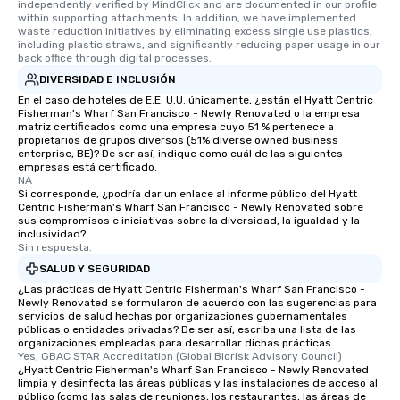
independently verified by MindClick and are documented in our profile 
within supporting attachments. In addition, we have implemented 
waste reduction initiatives by eliminating excess single use plastics, 
including plastic straws, and significantly reducing paper usage in our 
back office through digital processes.
DIVERSIDAD E INCLUSIÓN
En el caso de hoteles de E.E. U.U. únicamente, ¿están el Hyatt Centric
Fisherman's Wharf San Francisco - Newly Renovated o la empresa
matriz certificados como una empresa cuyo 51 % pertenece a
propietarios de grupos diversos (51% diverse owned business
enterprise, BE)? De ser así, indique como cuál de las siguientes
empresas está certificado.
NA
Si corresponde, ¿podría dar un enlace al informe público del Hyatt
Centric Fisherman's Wharf San Francisco - Newly Renovated sobre
sus compromisos e iniciativas sobre la diversidad, la igualdad y la
inclusividad?
Sin respuesta.
SALUD Y SEGURIDAD
¿Las prácticas de Hyatt Centric Fisherman's Wharf San Francisco -
Newly Renovated se formularon de acuerdo con las sugerencias para
servicios de salud hechas por organizaciones gubernamentales
públicas o entidades privadas? De ser así, escriba una lista de las
organizaciones empleadas para desarrollar dichas prácticas.
Yes, GBAC STAR Accreditation (Global Biorisk Advisory Council)
¿Hyatt Centric Fisherman's Wharf San Francisco - Newly Renovated
limpia y desinfecta las áreas públicas y las instalaciones de acceso al
público (como las salas de reuniones, los restaurantes, las áreas de