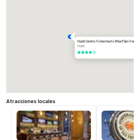
UBER/LYFT

Unidireccional

$60.00 Dólares americanos

Aeropuerto Internacional de OAKLAND (OAK)

20 millas

Opciones de transporte:

Hyatt Centric Fisherman's Wharf San Franci
VIAJE DIRECTO

Hotel
85,00 dólares estadounidenses

4 de 5
TAXI

70,00 dólares estadounidenses.
Atracciones locales