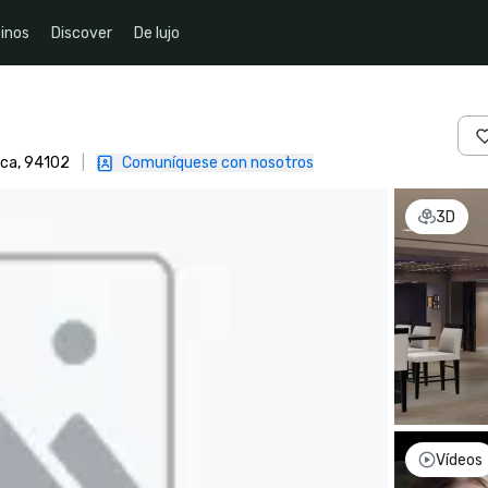
inos
Discover
De lujo
ica, 94102
|
Comuníquese con nosotros
3D
Vídeos