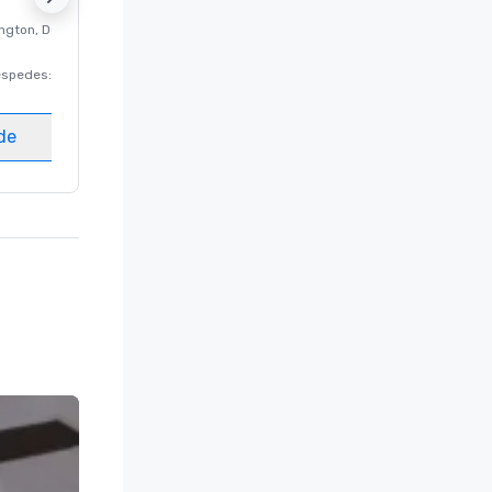
ngton
, DC
Hotel de lujo en
Washington
, DC
éspedes
:
220
Habitaciones para huéspedes
:
237
Salas de reunión
:
8
ede
Elegir sede