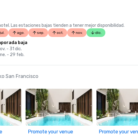
otel. Las estaciones bajas tienden a tener mejor disponibilidad.
jul.
ago.
sep.
oct.
nov.
dic.
porada baja
ov. - 31 dic.
ne. - 29 feb.
kko San Francisco
e
Promote your venue
Promote your ve