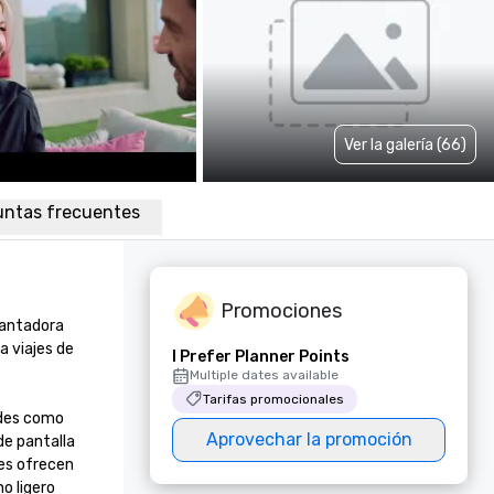
Ver la galería (66)
untas frecuentes
Promociones
antadora 
 viajes de 
I Prefer Planner Points
Multiple dates available
Tarifas promocionales
des como 
Aprovechar la promoción
e pantalla 
es ofrecen 
 ligero 