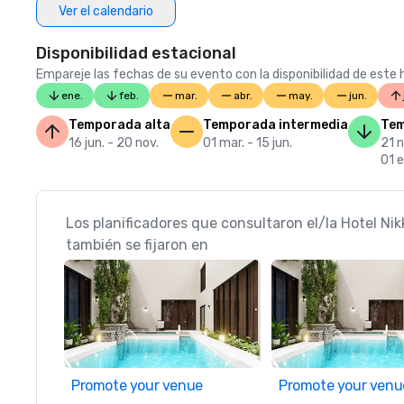
Ver el calendario
Disponibilidad estacional
Empareje las fechas de su evento con la disponibilidad de este h
ene.
feb.
mar.
abr.
may.
jun.
Temporada alta
Temporada intermedia
Tem
16 jun. - 20 nov.
01 mar. - 15 jun.
21 n
01 e
Los planificadores que consultaron el/la Hotel Ni
también se fijaron en
Promote your venue
Promote your venu