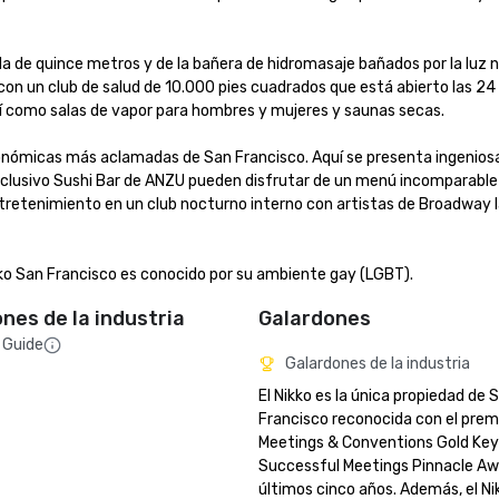
a de quince metros y de la bañera de hidromasaje bañados por la luz n
con un club de salud de 10.000 pies cuadrados que está abierto las 24 
í como salas de vapor para hombres y mujeres y saunas secas. 

ronómicas más aclamadas de San Francisco. Aquí se presenta ingenios
xclusivo Sushi Bar de ANZU pueden disfrutar de un menú incomparable 
tretenimiento en un club nocturno interno con artistas de Broadway l
ko San Francisco es conocido por su ambiente gay (LGBT).
ones de la industria
Galardones
 Guide
Galardones de la industria
El Nikko es la única propiedad de S
Francisco reconocida con el premi
Meetings & Conventions Gold Key y
Successful Meetings Pinnacle Awa
últimos cinco años. Además, el Nik