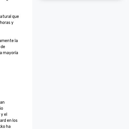
atural que 
horas y 
amente la 
de 
a mayoría 
an 
o 
 el 
rd en los 
ko ha 