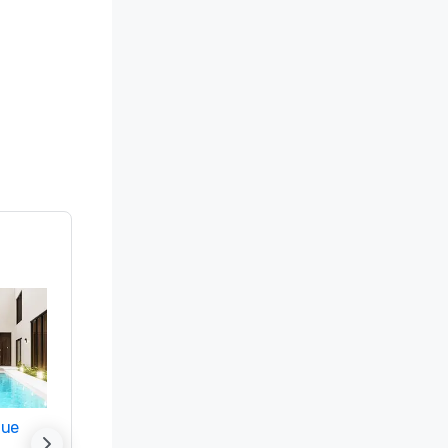
nue
Promote your venue