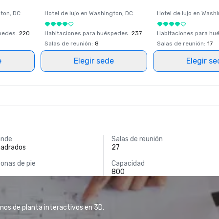
ton
, DC
Hotel de lujo en
Washington
, DC
Hotel de lujo en
Washi
spedes
:
220
Habitaciones para huéspedes
:
237
Habitaciones para hu
Salas de reunión
:
8
Salas de reunión
:
17
e
Elegir sede
Elegir s
ande
Salas de reunión
uadrados
27
onas de pie
Capacidad
800
anos de planta interactivos en 3D.