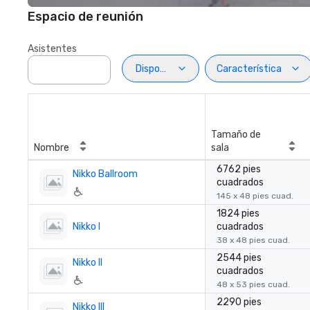
Espacio de reunión
Asistentes
Disposiciön
Característica
Tamaño de
Nombre
sala
6762 pies
Nikko Ballroom
cuadrados
145 x 48 pies cuad.
1824 pies
Nikko I
cuadrados
38 x 48 pies cuad.
2544 pies
Nikko II
cuadrados
48 x 53 pies cuad.
2290 pies
Nikko III