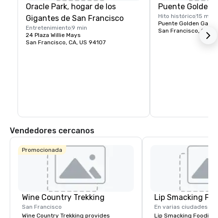
Oracle Park, hogar de los
Puente Golden 
Hito histórico
15 min
Gigantes de San Francisco
Puente Golden Gate P
Entretenimiento
9 min
San Francisco, CA, U
24 Plaza Willie Mays
San Francisco, CA, US 94107
Vendedores cercanos
Promocionada
Wine Country Trekking
Lip Smacking Foo
San Francisco
En varias ciudades
Wine Country Trekking provides
Lip Smacking Foodie T