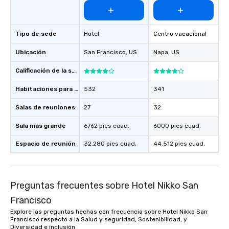
of from the moment the
booked to the minute i
Since the menu is alre
Tipo de sede
Hotel
Centro vacacional
have nothing to worry 
remember to submit ah
Ubicación
San Francisco
, US
Napa
, US
date any dietary restr
Calificación de la sede
allergies for anyone in
Feel Like a VIP at Each
Habitaciones para huéspedes
532
341
Smacking Foodie Tours
group members never 
Salas de reuniones
27
32
about waiting in line to
Sala más grande
6762 pies cuad.
6000 pies cuad.
restaurant or being sh
than desirable table. O
Espacio de reunión
32.280 pies cuad.
44.512 pies cuad.
everyone is treated lik
immediate seating upon
What’s more, your gro
a special warm welcom
Preguntas frecuentes sobre Hotel Nikko San
from the restaurant c
Francisco
be printed featuring yo
Explore las preguntas hechas con frecuencia sobre Hotel Nikko San
which can be an added 
Francisco respecto a la Salud y seguridad, Sostenibilidad, y
those Instagram mome
Diversidad e inclusión