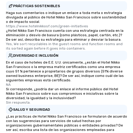
For added ease, we ca
PRÁCTICAS SOSTENIBLES
transportation pick-up
Haga sus comentarios o indique un enlace a toda meta o estrategia
as well as an event ph
divulgada al público de Hotel Nikko San Francisco sobre sostenibilidad
for groups that desire 
o de impacto social.
https://www.hotelnikkosf.com/green-initiatives
experience, we can als
¿Hotel Nikko San Francisco cuenta con una estrategia centrada en la
an evening helicopter 
eliminación y desvío de basura (como plásticos, papel, cartón, etc.)?
De ser así, describa su estrategia para eliminar y desviar la basura.
glittering lights of The S
Yes, We sort recyclables in the guest rooms and function rooms and 
Memorable Experience f
its sorted again before it goes into containers.
Smacking Foodie Tours
DIVERSIDAD E INCLUSIÓN
to gather and dine tha
En el caso de hoteles de E.E. U.U. únicamente, ¿están el Hotel Nikko
experienced, and all ar
San Francisco o la empresa matriz certificados como una empresa
cuyo 51 % pertenece a propietarios de grupos diversos (51% diverse
remember. Our one-of-
owned business enterprise, BE)? De ser así, indique como cuál de las
are special, from the fi
siguientes empresas está certificado.
last. It’s an experienc
NA
Si corresponde, ¿podría dar un enlace al informe público del Hotel
will reminisce about lo
Nikko San Francisco sobre sus compromisos e iniciativas sobre la
leave. Location, Location, Location
diversidad, la igualdad y la inclusividad?
Sin respuesta.
One of the best reason
convenient and efficie
SALUD Y SEGURIDAD
experience is designed
¿Las prácticas de Hotel Nikko San Francisco se formularon de acuerdo
con las sugerencias para servicios de salud hechas por
restaurants are within
organizaciones gubernamentales públicas o entidades privadas? De
walking distance of ea
ser así, escriba una lista de las organizaciones empleadas para