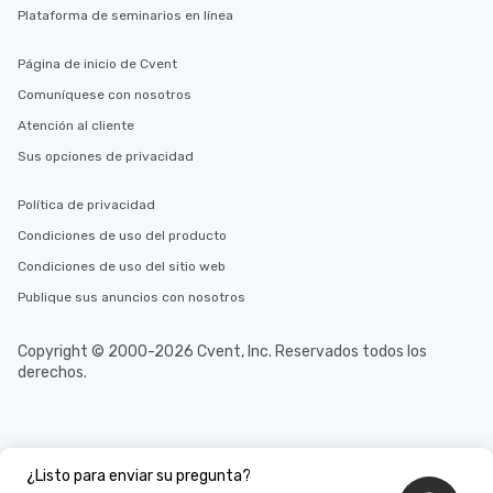
Plataforma de seminarios en línea
in the city and dive in
cuisines and dishes. Al
Página de inicio de Cvent
selected dishes are cu
high standards to ensu
Comuníquese con nosotros
delight any palate. Tours Available
Atención al cliente
from Day to Night With
Sus opciones de privacidad
group experience, bookin
key. Whether you desir
business hours or earl
Política de privacidad
after work, we can coo
Condiciones de uso del producto
you to provide options 
Condiciones de uso del sitio web
needs. Go for as Long or as Short as
You Like Along with fle
Publique sus anuncios con nosotros
scheduling, Lip Smack
Tours also provides a 
Copyright © 2000-2026 Cvent, Inc. Reservados todos los
durations. Our shortes
derechos.
2.5 hours; our longest 
hours, with optional 
incentives.
¿Listo para enviar su pregunta?