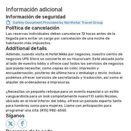
entertaining activity 
Información adicional
dining experience meld
that are sure to add ne
Información de seguridad
meeting events, from 
Safety Document Provided by Northstar Travel Group
Política de cancelación
team building. All-Inclusive Group
Dining When meeting p
Las reservas individuales deben cancelarse 72 horas antes de la 
llegada para evitar un cargo por cancelación de una noche de 
corporate group event
habitación más impuestos.
Smacking Foodie Tours,
Additional details
group is assured a top
Además, cuando visita el Hotel Nikko por negocios, nuestro centro de 
experience with three 
negocios UPS Store se convierte en su «sucursal». Está ubicado justo 
al lado de nuestro lobby y ofrece casi todos los servicios de negocios 
signature dishes at ea
que pueda necesitar, como copias en color, impresión y 
Our affordable tours a
encuadernación, pósteres de última hora y embalaje y envío. Incluso 
person with tax and gr
podemos ofrecer servicios de secretariado y traducción, así como el 
alquiler de ordenadores e impresoras.

included. The only thi
are drinks. However, 
¿Necesitas un pequeño retoque para un evento especial o un estilo 
package upgrade is ava
vanguardista para un look completamente nuevo? El salón Nicolas, 
ubicado en el nivel inferior del lobby, ofrece un peinado experto tanto 
provides guests a sign
para hombres como para mujeres. Llame con anticipación para 
at various stops. Build Your Network
programar una cita: (415) 982-6565
Our exclusive experien
Síganos
ultimate networking op
a typical sit-down dinn