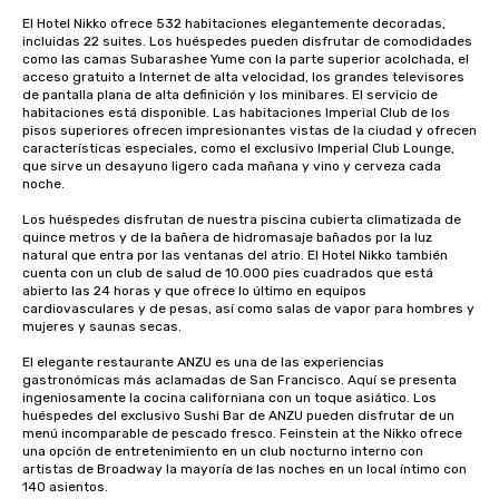
El Hotel Nikko ofrece 532 habitaciones elegantemente decoradas, 
incluidas 22 suites. Los huéspedes pueden disfrutar de comodidades 
como las camas Subarashee Yume con la parte superior acolchada, el 
acceso gratuito a Internet de alta velocidad, los grandes televisores 
de pantalla plana de alta definición y los minibares. El servicio de 
habitaciones está disponible. Las habitaciones Imperial Club de los 
pisos superiores ofrecen impresionantes vistas de la ciudad y ofrecen 
características especiales, como el exclusivo Imperial Club Lounge, 
que sirve un desayuno ligero cada mañana y vino y cerveza cada 
noche.

Los huéspedes disfrutan de nuestra piscina cubierta climatizada de 
quince metros y de la bañera de hidromasaje bañados por la luz 
natural que entra por las ventanas del atrio. El Hotel Nikko también 
cuenta con un club de salud de 10.000 pies cuadrados que está 
abierto las 24 horas y que ofrece lo último en equipos 
cardiovasculares y de pesas, así como salas de vapor para hombres y 
mujeres y saunas secas. 

El elegante restaurante ANZU es una de las experiencias 
gastronómicas más aclamadas de San Francisco. Aquí se presenta 
ingeniosamente la cocina californiana con un toque asiático. Los 
huéspedes del exclusivo Sushi Bar de ANZU pueden disfrutar de un 
menú incomparable de pescado fresco. Feinstein at the Nikko ofrece 
una opción de entretenimiento en un club nocturno interno con 
artistas de Broadway la mayoría de las noches en un local íntimo con 
140 asientos.
