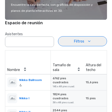
Encuentre la sala perfecta, con gráficos de disposición y
planos de planta interactivos en 3D.
Espacio de reunión
Asistentes
Filtros
Tamaño de
Altura del
Nombre
sala
techo
6762 pies
Nikko Ballroom
cuadrados
15,6 pies
145 x 48 pies cuad.
1824 pies
Nikko I
cuadrados
15 pies
38 x 48 pies cuad.
2544 pies