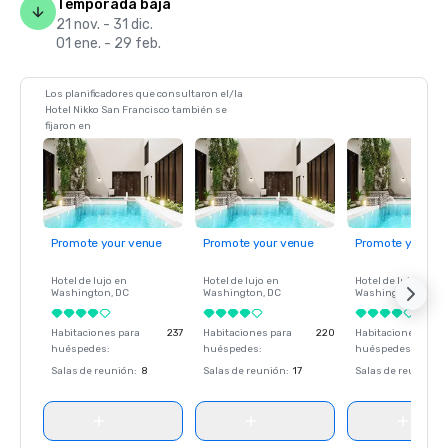
Temporada baja
21 nov. - 31 dic.
01 ene. - 29 feb.
Los planificadores que consultaron el/la
Hotel Nikko San Francisco también se
fijaron en
Promote your venue
Promote your venue
Promote your ve
Hotel de lujo en
Hotel de lujo en
Hotel de lujo en
Washington
, DC
Washington
, DC
Washington
, DC
Habitaciones para
237
Habitaciones para
220
Habitaciones para
huéspedes
:
huéspedes
:
huéspedes
:
Salas de reunión
:
8
Salas de reunión
:
17
Salas de reunión
: