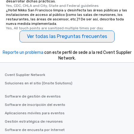
short stroll allows you
desarrollar dichas prácticas.
Yes, CDC, CHLA and City, State and Federal guidelines
members a chance to 
¿Hotel Nikko San Francisco limpia y desinfecta las áreas públicas y las
networking opportunit
instalaciones de acceso al público (como las salas de reuniones, los
restaurantes, las áreas de ascensor, etc.)? De ser así, describa toda
heading to the next pl
nueva medida implementada.
itinerary. You Get a Dinner and a Show
Yes, All touch points are sanitized multiple times per day.
Our tours offer an exqu
Ver todas las Preguntas frecuentes
entertainment. All tour
knowledgeable, profes
who leads the group on
Reporte un problema
con este perfil de sede a la red Cvent Supplier
offering engaging tidb
Network.
fascinating stories. S
interactive experience
Cvent Supplier Network
along the way exclusive
ensuring there is neve
Soluciones en el sitio (Onsite Solutions)
Different Types of Cuis
experiences offer the a
Software de gestión de eventos
several renowned rest
Software de inscripción del evento
convenient outing, inc
Aplicaciones móviles para eventos
and your guests might
discovered otherwise 
Gestión estratégica de reuniones
at a typical corporate 
Software de encuesta por Internet
a way to try some of t