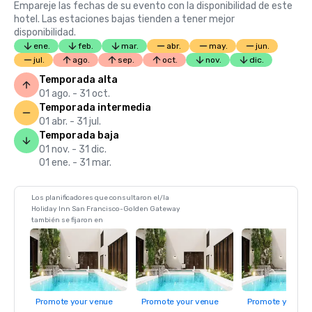
Empareje las fechas de su evento con la disponibilidad de este
hotel. Las estaciones bajas tienden a tener mejor
disponibilidad.
ene.
feb.
mar.
abr.
may.
jun.
jul.
ago.
sep.
oct.
nov.
dic.
Temporada alta
01 ago. - 31 oct.
Temporada intermedia
01 abr. - 31 jul.
Temporada baja
01 nov. - 31 dic.
01 ene. - 31 mar.
Los planificadores que consultaron el/la
Holiday Inn San Francisco-Golden Gateway
también se fijaron en
Promote your venue
Promote your venue
Promote your ve