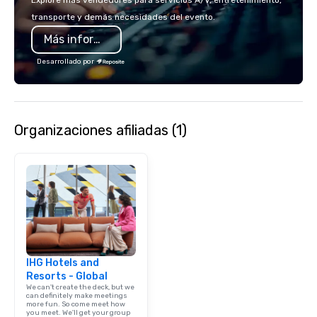
Explore más vendedores para servicios A/V, entretenimiento,
transporte y demás necesidades del evento.
Más información
Desarrollado por
Organizaciones afiliadas (1)
IHG Hotels and
Resorts - Global
We can't create the deck, but we
can definitely make meetings
more fun. So come meet how
you meet. We'll get your group