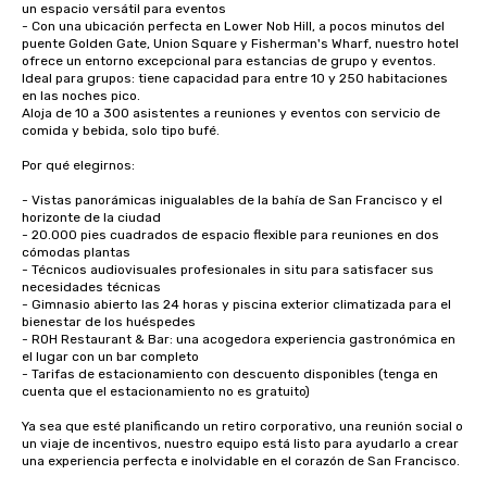
un espacio versátil para eventos

- Con una ubicación perfecta en Lower Nob Hill, a pocos minutos del 
puente Golden Gate, Union Square y Fisherman's Wharf, nuestro hotel 
ofrece un entorno excepcional para estancias de grupo y eventos.

Ideal para grupos: tiene capacidad para entre 10 y 250 habitaciones 
en las noches pico.

Aloja de 10 a 300 asistentes a reuniones y eventos con servicio de 
comida y bebida, solo tipo bufé. 

Por qué elegirnos:

- Vistas panorámicas inigualables de la bahía de San Francisco y el 
horizonte de la ciudad

- 20.000 pies cuadrados de espacio flexible para reuniones en dos 
cómodas plantas

- Técnicos audiovisuales profesionales in situ para satisfacer sus 
necesidades técnicas

- Gimnasio abierto las 24 horas y piscina exterior climatizada para el 
bienestar de los huéspedes

- ROH Restaurant & Bar: una acogedora experiencia gastronómica en 
el lugar con un bar completo

- Tarifas de estacionamiento con descuento disponibles (tenga en 
cuenta que el estacionamiento no es gratuito)

Ya sea que esté planificando un retiro corporativo, una reunión social o 
un viaje de incentivos, nuestro equipo está listo para ayudarlo a crear 
una experiencia perfecta e inolvidable en el corazón de San Francisco.