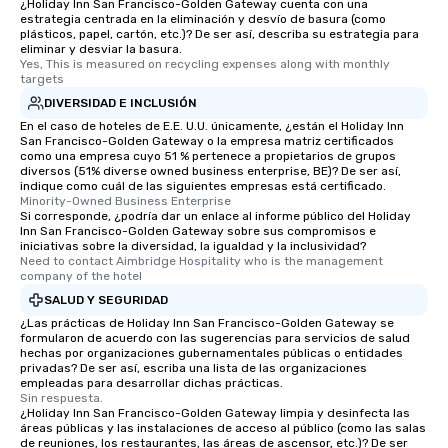
¿Holiday Inn San Francisco-Golden Gateway cuenta con una
estrategia centrada en la eliminación y desvío de basura (como
plásticos, papel, cartón, etc.)? De ser así, describa su estrategia para
eliminar y desviar la basura.
Yes, This is measured on recycling expenses along with monthly 
targets
DIVERSIDAD E INCLUSIÓN
En el caso de hoteles de E.E. U.U. únicamente, ¿están el Holiday Inn
San Francisco-Golden Gateway o la empresa matriz certificados
como una empresa cuyo 51 % pertenece a propietarios de grupos
diversos (51% diverse owned business enterprise, BE)? De ser así,
indique como cuál de las siguientes empresas está certificado.
Minority-Owned Business Enterprise
Si corresponde, ¿podría dar un enlace al informe público del Holiday
Inn San Francisco-Golden Gateway sobre sus compromisos e
iniciativas sobre la diversidad, la igualdad y la inclusividad?
Need to contact Aimbridge Hospitality who is the management 
company of the hotel
SALUD Y SEGURIDAD
¿Las prácticas de Holiday Inn San Francisco-Golden Gateway se
formularon de acuerdo con las sugerencias para servicios de salud
hechas por organizaciones gubernamentales públicas o entidades
privadas? De ser así, escriba una lista de las organizaciones
empleadas para desarrollar dichas prácticas.
Sin respuesta.
¿Holiday Inn San Francisco-Golden Gateway limpia y desinfecta las
áreas públicas y las instalaciones de acceso al público (como las salas
de reuniones, los restaurantes, las áreas de ascensor, etc.)? De ser