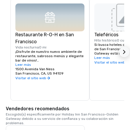
Restaurante R-O-H en San
Teleféricos
Hito histórico
0 cuad
Francisco
Si busca hoteles cerc
Vida nocturna
0 mi
de San Francisco, el 
¡Disfrute de nuestro nuevo ambiente de 
Gateway está literalm
restaurante, sabrosos menús y elegante 
pasos de la calle Cali
Leer más
bar de vinos!

teleféricos ofrecen un
Visitar el sitio web
Leer más
todos los lugares y s
Los huéspedes que se alojen en el hotel 
1500 Avenida Van Ness
Francisco. El teleféric
Holiday Inn San Francisco no tienen que 
San Francisco, CA, US 94109
Street tiene parada en
ir muy lejos para encontrar un delicioso 
Visitar el sitio web
Van Ness Avenue, a s
restaurante en San Francisco. Estamos 
del Holiday Inn Hotel.
orgullosos de nuestro nuevo bar y 
restaurante R-O-H cerca de Nob Hill, que 
ofrecerá la mejor cerveza de barril 
artesanal local e internacional, un bar de 
vinos con sorbos de Napa y Sonoma, una 
Vendedores recomendados
selección de licores y un menú de platos 
de uno de los barrios emblemáticos de 
Escogido(s) específicamente por Holiday Inn San Francisco-Golden 
San Francisco. El bar y restaurante R-O-
Gateway debido a su servicio de confianza y su colaboración sin 
H es la pieza central de nuestro nuevo y 
problemas.
activo lobby, que dará la bienvenida a los 