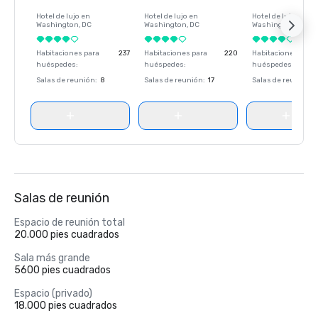
Hotel de lujo en
Hotel de lujo en
Hotel de lujo en
Washington
, DC
Washington
, DC
Washington
, DC
Habitaciones para
237
Habitaciones para
220
Habitaciones para
huéspedes
:
huéspedes
:
huéspedes
:
Salas de reunión
:
8
Salas de reunión
:
17
Salas de reunión
:
Salas de reunión
Espacio de reunión total
20.000 pies cuadrados
Sala más grande
5600 pies cuadrados
Espacio (privado)
18.000 pies cuadrados