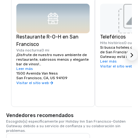
Restaurante R-O-H en San
Teleféricos
Hito histórico
0 cuad
Francisco
Si busca hoteles cerc
Vida nocturna
0 mi
de San Francisco, el 
¡Disfrute de nuestro nuevo ambiente de 
Gateway está literalm
restaurante, sabrosos menús y elegante 
pasos de la calle Cali
Leer más
bar de vinos!

teleféricos ofrecen un
Visitar el sitio web
Leer más
todos los lugares y s
Los huéspedes que se alojen en el hotel 
1500 Avenida Van Ness
Francisco. El teleféric
Holiday Inn San Francisco no tienen que 
San Francisco, CA, US 94109
Street tiene parada en
ir muy lejos para encontrar un delicioso 
Visitar el sitio web
Van Ness Avenue, a s
restaurante en San Francisco. Estamos 
del Holiday Inn Hotel.
orgullosos de nuestro nuevo bar y 
restaurante R-O-H cerca de Nob Hill, que 
ofrecerá la mejor cerveza de barril 
artesanal local e internacional, un bar de 
vinos con sorbos de Napa y Sonoma, una 
Vendedores recomendados
selección de licores y un menú de platos 
de uno de los barrios emblemáticos de 
Escogido(s) específicamente por Holiday Inn San Francisco-Golden 
San Francisco. El bar y restaurante R-O-
Gateway debido a su servicio de confianza y su colaboración sin 
H es la pieza central de nuestro nuevo y 
problemas.
activo lobby, que dará la bienvenida a los 