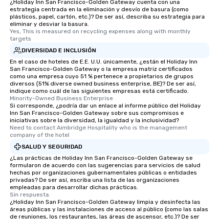
¿Holiday Inn San Francisco-Golden Gateway cuenta con una
estrategia centrada en la eliminación y desvío de basura (como
plásticos, papel, cartón, etc.)? De ser así, describa su estrategia para
eliminar y desviar la basura.
Yes, This is measured on recycling expenses along with monthly 
targets
DIVERSIDAD E INCLUSIÓN
En el caso de hoteles de E.E. U.U. únicamente, ¿están el Holiday Inn
San Francisco-Golden Gateway o la empresa matriz certificados
como una empresa cuyo 51 % pertenece a propietarios de grupos
diversos (51% diverse owned business enterprise, BE)? De ser así,
indique como cuál de las siguientes empresas está certificado.
Minority-Owned Business Enterprise
Si corresponde, ¿podría dar un enlace al informe público del Holiday
Inn San Francisco-Golden Gateway sobre sus compromisos e
iniciativas sobre la diversidad, la igualdad y la inclusividad?
Need to contact Aimbridge Hospitality who is the management 
company of the hotel
SALUD Y SEGURIDAD
¿Las prácticas de Holiday Inn San Francisco-Golden Gateway se
formularon de acuerdo con las sugerencias para servicios de salud
hechas por organizaciones gubernamentales públicas o entidades
privadas? De ser así, escriba una lista de las organizaciones
empleadas para desarrollar dichas prácticas.
Sin respuesta.
¿Holiday Inn San Francisco-Golden Gateway limpia y desinfecta las
áreas públicas y las instalaciones de acceso al público (como las salas
de reuniones, los restaurantes, las áreas de ascensor, etc.)? De ser