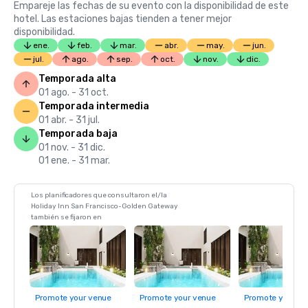
Empareje las fechas de su evento con la disponibilidad de este
hotel. Las estaciones bajas tienden a tener mejor
disponibilidad.
ene.
feb.
mar.
abr.
may.
jun.
jul.
ago.
sep.
oct.
nov.
dic.
Temporada alta
01 ago. - 31 oct.
Temporada intermedia
01 abr. - 31 jul.
Temporada baja
01 nov. - 31 dic.
01 ene. - 31 mar.
Los planificadores que consultaron el/la
Holiday Inn San Francisco-Golden Gateway
también se fijaron en
Promote your venue
Promote your venue
Promote your ve