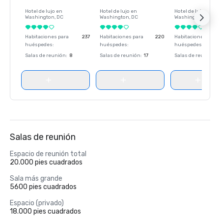
Hotel de lujo en
Hotel de lujo en
Hotel de lujo en
Washington
, DC
Washington
, DC
Washington
, DC
Habitaciones para
237
Habitaciones para
220
Habitaciones para
huéspedes
:
huéspedes
:
huéspedes
:
Salas de reunión
:
8
Salas de reunión
:
17
Salas de reunión
:
Salas de reunión
Espacio de reunión total
20.000 pies cuadrados
Sala más grande
5600 pies cuadrados
Espacio (privado)
18.000 pies cuadrados