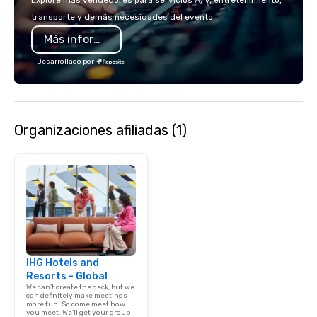
Explore más vendedores para servicios A/V, entretenimiento,
transporte y demás necesidades del evento.
Más información
Desarrollado por
Organizaciones afiliadas (1)
IHG Hotels and
Resorts - Global
We can't create the deck, but we
can definitely make meetings
more fun. So come meet how
you meet. We'll get your group