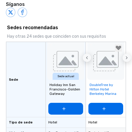
Síganos
Sedes recomendadas
Hay otras 24 sedes que coinciden con sus requisitos
Sede actual
Sede
Holiday Inn San
DoubleTree by
Removed from
Francisco-Golden
Hilton Hotel
favorites
Gateway
Berkeley Marina
Tipo de sede
Hotel
Hotel