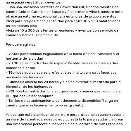
un espacio versátil para eventos

- Con una ubicación perfecta en Lower Nob Hill, a pocos minutos del 
puente Golden Gate, Union Square y Fisherman's Wharf, nuestro hotel 
ofrece un entorno excepcional para estancias de grupo y eventos.

Ideal para grupos: tiene capacidad para entre 10 y 250 habitaciones 
en las noches pico.

Aloja de 10 a 300 asistentes a reuniones y eventos con servicio de 
comida y bebida, solo tipo bufé. 

Por qué elegirnos:

- Vistas panorámicas inigualables de la bahía de San Francisco y el 
horizonte de la ciudad

- 20.000 pies cuadrados de espacio flexible para reuniones en dos 
cómodas plantas

- Técnicos audiovisuales profesionales in situ para satisfacer sus 
necesidades técnicas

- Gimnasio abierto las 24 horas y piscina exterior climatizada para el 
bienestar de los huéspedes

- ROH Restaurant & Bar: una acogedora experiencia gastronómica en 
el lugar con un bar completo

- Tarifas de estacionamiento con descuento disponibles (tenga en 
cuenta que el estacionamiento no es gratuito)

Ya sea que esté planificando un retiro corporativo, una reunión social o 
un viaje de incentivos, nuestro equipo está listo para ayudarlo a crear 
una experiencia perfecta e inolvidable en el corazón de San Francisco.