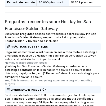
Espacio de reunión
20.000 pies cuad.
51.509 pies cuad.
Preguntas frecuentes sobre Holiday Inn San
Francisco-Golden Gateway
Explore las preguntas hechas con frecuencia sobre Holiday Inn San
Francisco-Golden Gateway respecto a la Salud y seguridad,
Sostenibilidad, y Diversidad e inclusión
PRÁCTICAS SOSTENIBLES
Haga sus comentarios o indique un enlace a toda meta o estrategia
divulgada al público de Holiday Inn San Francisco-Golden Gateway
sobre sostenibilidad o de impacto social.
Monthly waste reduction goals
¿Holiday Inn San Francisco-Golden Gateway cuenta con una
estrategia centrada en la eliminación y desvío de basura (como
plásticos, papel, cartón, etc.)? De ser así, describa su estrategia para
eliminar y desviar la basura.
Yes, This is measured on recycling expenses along with monthly 
targets
DIVERSIDAD E INCLUSIÓN
En el caso de hoteles de E.E. U.U. únicamente, ¿están el Holiday Inn
San Francisco-Golden Gateway o la empresa matriz certificados
como una empresa cuyo 51 % pertenece a propietarios de grupos
diversos (51% diverse owned business enterprise, BE)? De ser así,