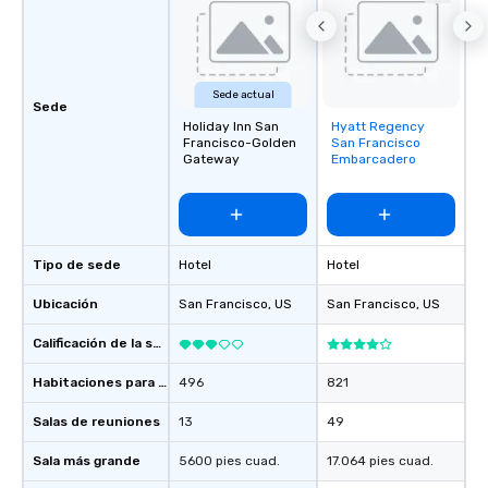
Sede actual
Sede
Holiday Inn San
Hyatt Regency
Removed from
Francisco-Golden
San Francisco
favorites
Gateway
Embarcadero
Tipo de sede
Hotel
Hotel
Ubicación
San Francisco
, US
San Francisco
, US
Calificación de la sede
Habitaciones para huéspedes
496
821
Salas de reuniones
13
49
Sala más grande
5600 pies cuad.
17.064 pies cuad.