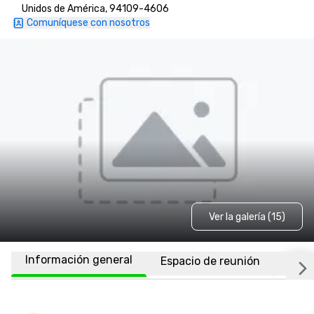
Unidos de América, 94109-4606
Comuníquese con nosotros
Ver la galería (15)
Información general
Espacio de reunión
Habi