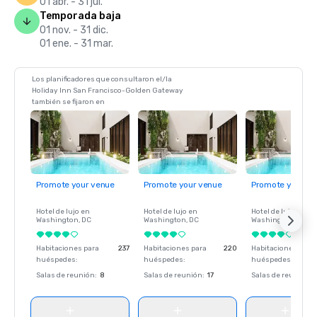
01 abr. - 31 jul.
Temporada baja
01 nov. - 31 dic.
01 ene. - 31 mar.
Los planificadores que consultaron el/la
Holiday Inn San Francisco-Golden Gateway
también se fijaron en
Promote your venue
Promote your venue
Promote your ve
Hotel de lujo en
Hotel de lujo en
Hotel de lujo en
Washington
, DC
Washington
, DC
Washington
, DC
Habitaciones para
237
Habitaciones para
220
Habitaciones para
huéspedes
:
huéspedes
:
huéspedes
:
Salas de reunión
:
8
Salas de reunión
:
17
Salas de reunión
: