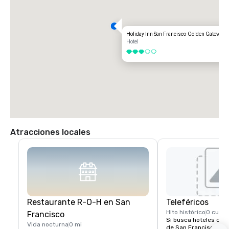
Holiday Inn San Francisco-Golden Gateway
Hotel
3 de 5
Atracciones locales
Restaurante R-O-H en San
Teleféricos
Hito histórico
0 cuad
Francisco
Si busca hoteles cerc
Vida nocturna
0 mi
de San Francisco, el 