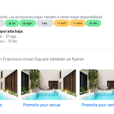
otel. Las estaciones bajas tienden a tener mejor disponibilidad.
jul.
ago.
sep.
oct.
nov.
dic.
porada baja
ul. - 31 ago.
ov. - 31 dic.
an Francisco Union Square también se fijaron
e
Promote your venue
Promote your ve