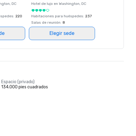
ngton
, DC
Hotel de lujo en
Washington
, DC
éspedes
:
220
Habitaciones para huéspedes
:
237
Salas de reunión
:
8
ede
Elegir sede
Espacio (privado)
134.000 pies cuadrados