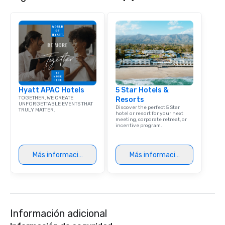
that are sure to add ne
meeting events, from 
team building. All-Inclusive Group
Dining When meeting p
corporate group event
Smacking Foodie Tours,
group is assured a top
experience with three 
Hyatt APAC Hotels
5 Star Hotels &
signature dishes at ea
TOGETHER, WE CREATE
Resorts
Our affordable tours a
UNFORGETTABLE EVENTS THAT
Discover the perfect 5 Star
TRULY MATTER.
person with tax and gr
hotel or resort for your next
meeting, corporate retreat, or
included. The only thi
incentive program.
are drinks. However, 
package upgrade is ava
provides guests a sign
Más información
Más información
at various stops. Build Your Network
Our exclusive experien
ultimate networking op
a typical sit-down dinn
to engage the person t
Información adicional
right of you. Because 