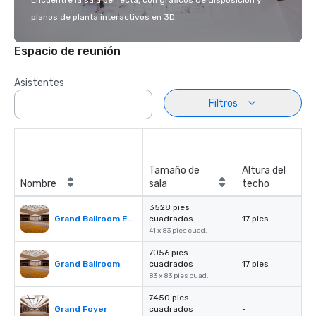
Encuentre la sala perfecta, con gráficos de disposición y
planos de planta interactivos en 3D.
Espacio de reunión
Asistentes
Filtros
Tamaño de
Altura del
Nombre
sala
techo
3528 pies
Grand Ballroom East or West
cuadrados
17 pies
41 x 83 pies cuad.
7056 pies
Grand Ballroom
cuadrados
17 pies
83 x 83 pies cuad.
7450 pies
Grand Foyer
cuadrados
-