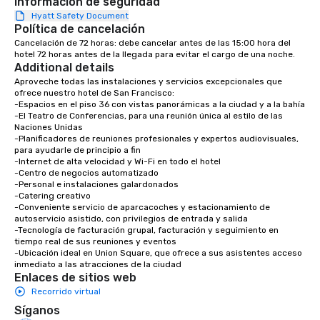
Información de seguridad
place at multiple resta
Hyatt Safety Document
walking in between, th
Política de cancelación
countless opportunitie
Cancelación de 72 horas: debe cancelar antes de las 15:00 hora del 
with different people 
hotel 72 horas antes de la llegada para evitar el cargo de una noche.
down at each venue a
Additional details
traverse along the way
Aproveche todas las instalaciones y servicios excepcionales que 
experiences not only 
ofrece nuestro hotel de San Francisco:

-Espacios en el piso 36 con vistas panorámicas a la ciudad y a la bahía

ways to network, but a
-El Teatro de Conferencias, para una reunión única al estilo de las 
way to do so. Large Groups Welcome
Naciones Unidas

Lip Smacking Foodie To
-Planificadores de reuniones profesionales y expertos audiovisuales, 
para ayudarle de principio a fin

groups, small or large.
-Internet de alta velocidad y Wi-Fi en todo el hotel

experiences can acc
-Centro de negocios automatizado

groups from as few as
-Personal e instalaciones galardonados

-Catering creativo

as 500 guests, making
-Conveniente servicio de aparcacoches y estacionamiento de 
choice for any corpora
autoservicio asistido, con privilegios de entrada y salida

Stress-Free Booking 
-Tecnología de facturación grupal, facturación y seguimiento en 
tiempo real de sus reuniones y eventos

a tour is stress-free a
-Ubicación ideal en Union Square, que ofrece a sus asistentes acceso 
enjoy the company of 
inmediato a las atracciones de la ciudad
more easily. You’ll tak
Enlaces de sitios web
knowing that everythin
Recorrido virtual
of from the moment the
Síganos
booked to the minute i