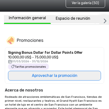
Ver la galería (50)
Información general
Espacio de reunión
Habi
Promociones
Signing Bonus Dollar for Dollar Points Offer
10.000,00 US$ - 75.000,00 US$
01/03/2026 - 31/12/2026
Tarifas promocionales
Aprovechar la promoción
Acerca de nosotros
Rodeado de atracciones emblemáticas de San Francisco, tiendas de 
primer nivel, restaurantes y teatros, el Grand Hyatt San Francisco es 
un hotel de lujo en el centro de San Francisco con un ambiente 
elegante que es atrevido y acogedor. Este hotel atemporal de San 