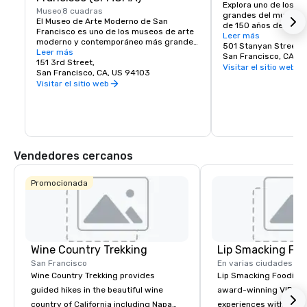
Explora uno de los p
Museo
8 cuadras
grandes del mundo. E
El Museo de Arte Moderno de San 
de 150 años de anti
Francisco es uno de los museos de arte 
grande que el Central
Leer más
moderno y contemporáneo más grandes 
de Nueva York y, dado
501 Stanyan Street
de los Estados Unidos y un próspero 
Leer más
él está cerrado a los 
San Francisco, CA, U
centro cultural del Área de la Bahía. 
151 3rd Street,
lugar seguro para exp
Visitar el sitio web
Abarca siete pisos y tiene una cafetería 
San Francisco, CA, US 94103
tesoros escondidos,
y una librería en el lugar. La colección 
Visitar el sitio web
de Ciencias de Californ
permanente del SFMOMA alberga a los 
Infantil de Koret, el J
artistas contemporáneos Calder, Matisse 
Japonés, el Jardín Bo
y Picasso. Durante todo el año se 
vivos y mucho, much
celebran exposiciones y eventos 
especiales.
Vendedores cercanos
Promocionada
Wine Country Trekking
Lip Smacking Foo
San Francisco
En varias ciudades
Wine Country Trekking provides
Lip Smacking Foodie T
guided hikes in the beautiful wine
award-winning VIP gro
country of California including Napa
experiences with visits