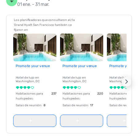
01 ene. - 31 mar.
Los planificadores que consultaron el/la
Grand Hyatt San Francisco también se
fijaron en
Promote your venue
Promote your venue
Promote your ve
Hotel de lujo en
Hotel de lujo en
Hotel de lujo en
Washington
, DC
Washington
, DC
Washington
, DC
Habitaciones para
237
Habitaciones para
220
Habitaciones para
huéspedes
:
huéspedes
:
huéspedes
:
Salas de reunión
:
8
Salas de reunión
:
17
Salas de reunión
: