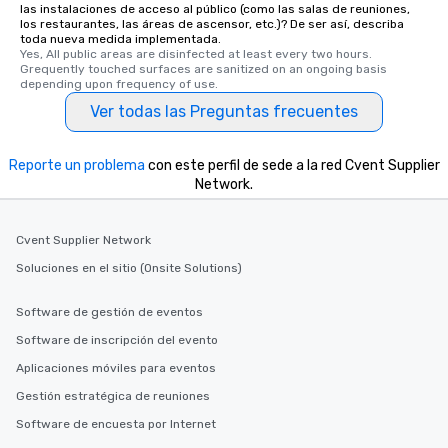
las instalaciones de acceso al público (como las salas de reuniones,
selected dishes are cu
los restaurantes, las áreas de ascensor, etc.)? De ser así, describa
high standards to ensu
toda nueva medida implementada.
Yes, All public areas are disinfected at least every two hours. 
delight any palate. Tours Available
Grequently touched surfaces are sanitized on an ongoing basis 
from Day to Night With
depending upon frequency of use.
group experience, bookin
Ver todas las Preguntas frecuentes
key. Whether you desir
business hours or earl
Reporte un problema
con este perfil de sede a la red Cvent Supplier
after work, we can coo
Network.
you to provide options 
needs. Go for as Long or as Short as
You Like Along with fle
Cvent Supplier Network
scheduling, Lip Smack
Soluciones en el sitio (Onsite Solutions)
Tours also provides a 
durations. Our shortes
2.5 hours; our longest 
Software de gestión de eventos
hours, with optional 
Software de inscripción del evento
incentives.
Aplicaciones móviles para eventos
Gestión estratégica de reuniones
Software de encuesta por Internet