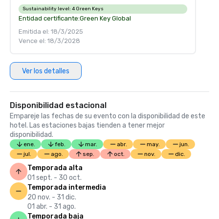
Sustainability level:
4 Green Keys
Entidad certificante:
Green Key Global
Emitida el: 18/3/2025
Vence el: 18/3/2028
Ver los detalles
Disponibilidad estacional
Empareje las fechas de su evento con la disponibilidad de este
hotel. Las estaciones bajas tienden a tener mejor
disponibilidad.
ene.
feb.
mar.
abr.
may.
jun.
jul.
ago.
sep.
oct.
nov.
dic.
Temporada alta
01 sept. - 30 oct.
Temporada intermedia
20 nov. - 31 dic.
01 abr. - 31 ago.
Temporada baja