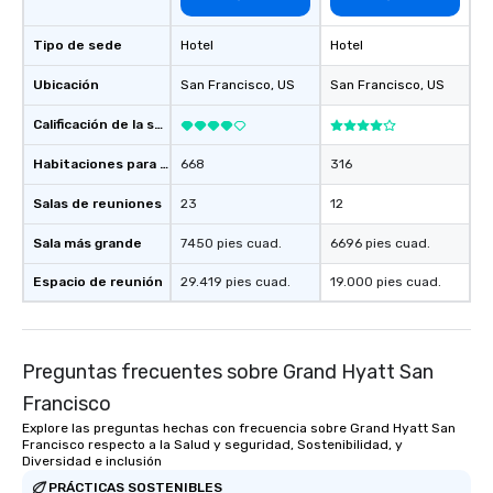
as well as an event ph
for groups that desire 
Tipo de sede
Hotel
Hotel
experience, we can als
an evening helicopter 
Ubicación
San Francisco
, US
San Francisco
, US
glittering lights of The S
Calificación de la sede
Memorable Experience f
Smacking Foodie Tours
Habitaciones para huéspedes
668
316
to gather and dine tha
experienced, and all ar
Salas de reuniones
23
12
remember. Our one-of-
are special, from the fi
Sala más grande
7450 pies cuad.
6696 pies cuad.
last. It’s an experienc
Espacio de reunión
29.419 pies cuad.
19.000 pies cuad.
will reminisce about lo
leave. Location, Location, Location
One of the best reason
convenient and efficie
Preguntas frecuentes sobre Grand Hyatt San
experience is designed
Francisco
restaurants are within
walking distance of ea
Explore las preguntas hechas con frecuencia sobre Grand Hyatt San
Francisco respecto a la Salud y seguridad, Sostenibilidad, y
short stroll allows you
Diversidad e inclusión
members a chance to 
PRÁCTICAS SOSTENIBLES