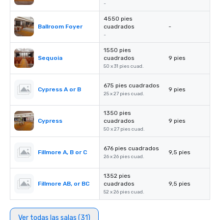
-
4550 pies
Ballroom Foyer
cuadrados
-
-
1550 pies
Sequoia
cuadrados
9 pies
50 x 31 pies cuad.
675 pies cuadrados
Cypress A or B
9 pies
25 x 27 pies cuad.
1350 pies
Cypress
cuadrados
9 pies
50 x 27 pies cuad.
676 pies cuadrados
Fillmore A, B or C
9,5 pies
26 x 26 pies cuad.
1352 pies
Fillmore AB, or BC
cuadrados
9,5 pies
52 x 26 pies cuad.
Ver todas las salas (31)