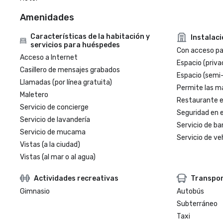
Amenidades
Características de la habitación y
Instalac
servicios para huéspedes
Con acceso par
Acceso a Internet
Espacio (priva
Casillero de mensajes grabados
Espacio (semi
Llamadas (por línea gratuita)
Permite las m
Maletero
Restaurante en
Servicio de concierge
Seguridad en e
Servicio de lavandería
Servicio de ba
Servicio de mucama
Servicio de veh
Vistas (a la ciudad)
Vistas (al mar o al agua)
Actividades recreativas
Transpo
Gimnasio
Autobús
Subterráneo
Taxi