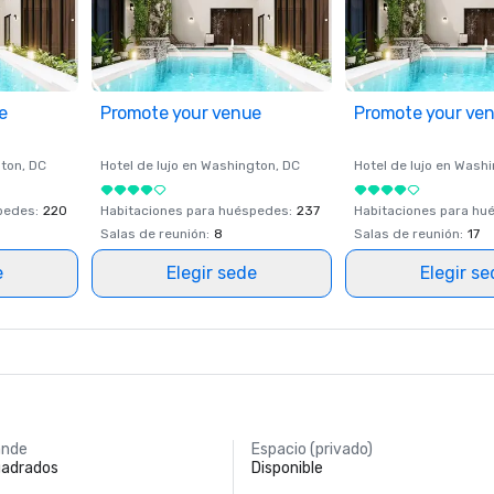
e
Promote your venue
Promote your ve
ton
, DC
Hotel de lujo en
Washington
, DC
Hotel de lujo en
Washi
spedes
:
220
Habitaciones para huéspedes
:
237
Habitaciones para hu
Salas de reunión
:
8
Salas de reunión
:
17
e
Elegir sede
Elegir s
ande
Espacio (privado)
uadrados
Disponible