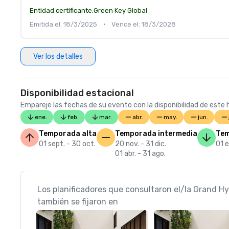
Entidad certificante:
Green Key Global
Emitida el: 18/3/2025
•
Vence el: 18/3/2028
Ver los detalles
Disponibilidad estacional
Empareje las fechas de su evento con la disponibilidad de este h
ene.
feb.
mar.
abr.
may.
jun.
Temporada alta
Temporada intermedia
Tem
01 sept. - 30 oct.
20 nov. - 31 dic.
01 e
01 abr. - 31 ago.
Los planificadores que consultaron el/la Grand H
también se fijaron en