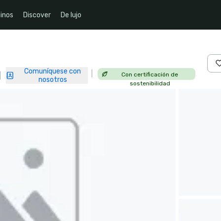
inos
Discover
De lujo
Comuníquese con
|
Con certificación de
|
nosotros
sostenibilidad