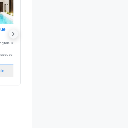
nue
Promote your venue
ngton
, DC
Hotel de lujo en
Washington
, DC
éspedes
:
220
Habitaciones para huéspedes
:
237
Salas de reunión
:
8
ede
Elegir sede