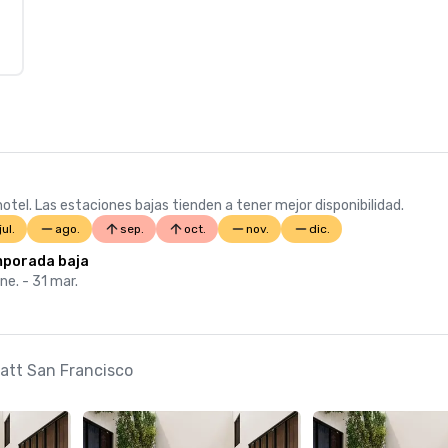
otel. Las estaciones bajas tienden a tener mejor disponibilidad.
jul.
ago.
sep.
oct.
nov.
dic.
porada baja
ne. - 31 mar.
yatt San Francisco