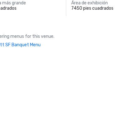
a más grande
Área de exhibición
uadrados
7450 pies cuadrados
ring menus for this venue.
tt SF Banquet Menu