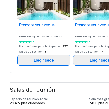
Promote your venue
Promote your venu
Hotel de lujo en
Washington
, DC
Hotel de lujo en
Washing
Habitaciones para huéspedes
:
237
Habitaciones para hué
Salas de reunión
:
8
Salas de reunión
:
17
Elegir sede
Elegir sed
Salas de reunión
Espacio de reunión total
Sala más gr
29.419 pies cuadrados
7450 pies c