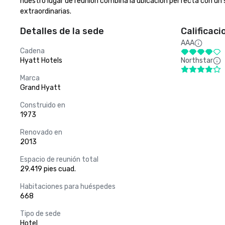
nuestro lugar de reunión combina la ubicación perfecta con un s
extraordinarias.
Detalles de la sede
Calificaci
AAA
Cadena
Hyatt Hotels
Northstar
Marca
Grand Hyatt
Construido en
1973
Renovado en
2013
Espacio de reunión total
29.419 pies cuad.
Habitaciones para huéspedes
668
Tipo de sede
Hotel