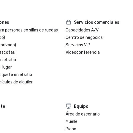
iones
Servicios comerciales
a personas en sillas de ruedas
Capacidades A/V
do)
Centro de negocios
-privado)
Servicios VIP
ascotas
Videoconferencia
 el sitio
l lugar
nquete en el sitio
ículos de alquiler
rte
Equipo
Área de escenario
Muelle
Piano