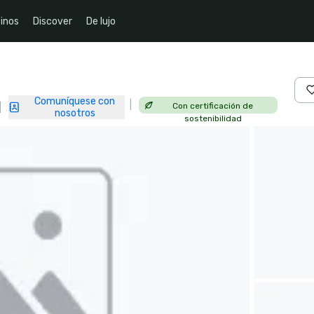
inos
Discover
De lujo
Comuníquese con
|
Con certificación de
|
nosotros
sostenibilidad