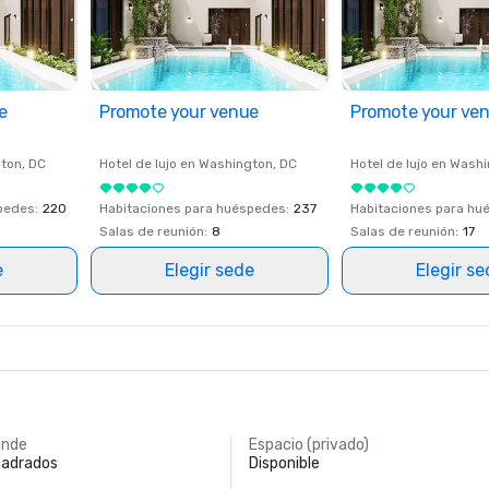
e
Promote your venue
Promote your ve
ton
, DC
Hotel de lujo en
Washington
, DC
Hotel de lujo en
Washi
spedes
:
220
Habitaciones para huéspedes
:
237
Habitaciones para hu
Salas de reunión
:
8
Salas de reunión
:
17
e
Elegir sede
Elegir s
ande
Espacio (privado)
uadrados
Disponible