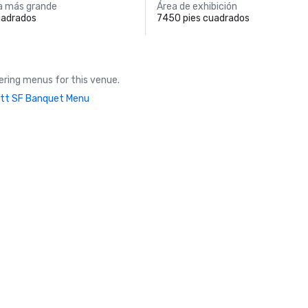
a más grande
Área de exhibición
uadrados
7450 pies cuadrados
ring menus for this venue.
tt SF Banquet Menu