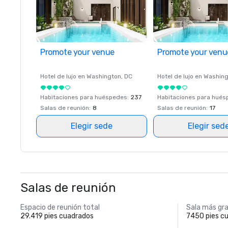
Promote your venue
Promote your venu
Hotel de lujo en
Washington
, DC
Hotel de lujo en
Washing
Habitaciones para huéspedes
:
237
Habitaciones para hué
Salas de reunión
:
8
Salas de reunión
:
17
Elegir sede
Elegir sed
Salas de reunión
Espacio de reunión total
Sala más gr
29.419 pies cuadrados
7450 pies c