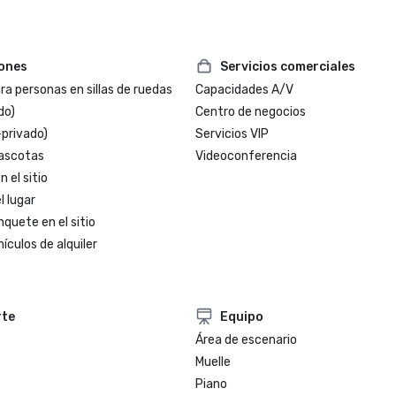
iones
Servicios comerciales
a personas en sillas de ruedas
Capacidades A/V
do)
Centro de negocios
-privado)
Servicios VIP
ascotas
Videoconferencia
 el sitio
l lugar
nquete en el sitio
ículos de alquiler
rte
Equipo
Área de escenario
Muelle
Piano