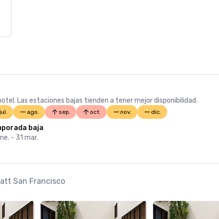
otel. Las estaciones bajas tienden a tener mejor disponibilidad.
jul.
ago.
sep.
oct.
nov.
dic.
porada baja
ne. - 31 mar.
yatt San Francisco