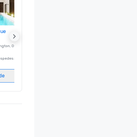
nue
Promote your venue
ngton
, DC
Hotel de lujo en
Washington
, DC
éspedes
:
220
Habitaciones para huéspedes
:
237
Salas de reunión
:
8
ede
Elegir sede