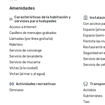
Amenidades
Características de la habitación y
Instalac
servicios para huéspedes
Con acceso par
Acceso a Internet
Espacio (priva
Casillero de mensajes grabados
Espacio (semi
Llamadas (por línea gratuita)
Permite las m
Maletero
Restaurante en
Servicio de concierge
Seguridad en e
Servicio de lavandería
Servicio de ba
Servicio de mucama
Servicio de veh
Vistas (a la ciudad)
Vistas (al mar o al agua)
Actividades recreativas
Transpo
Gimnasio
Autobús
Subterráneo
Taxi