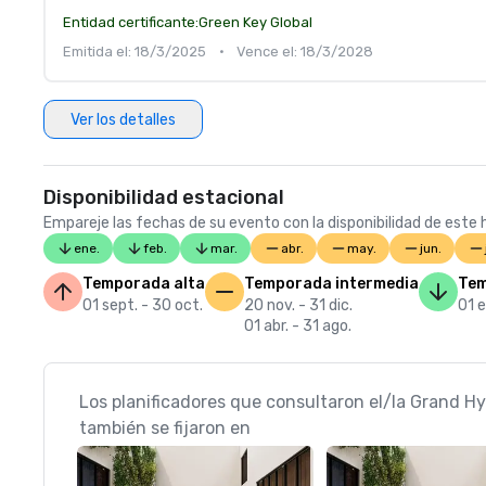
Entidad certificante:
Green Key Global
Emitida el: 18/3/2025
•
Vence el: 18/3/2028
Ver los detalles
Disponibilidad estacional
Empareje las fechas de su evento con la disponibilidad de este h
ene.
feb.
mar.
abr.
may.
jun.
Temporada alta
Temporada intermedia
Tem
01 sept. - 30 oct.
20 nov. - 31 dic.
01 e
01 abr. - 31 ago.
Los planificadores que consultaron el/la Grand H
también se fijaron en