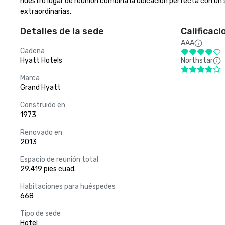
nuestro lugar de reunión combina la ubicación perfecta con un s
extraordinarias.
Detalles de la sede
Calificaci
AAA
Cadena
Hyatt Hotels
Northstar
Marca
Grand Hyatt
Construido en
1973
Renovado en
2013
Espacio de reunión total
29.419 pies cuad.
Habitaciones para huéspedes
668
Tipo de sede
Hotel