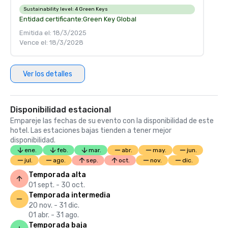
Sustainability level:
4 Green Keys
Entidad certificante:
Green Key Global
Emitida el: 18/3/2025
Vence el: 18/3/2028
Ver los detalles
Disponibilidad estacional
Empareje las fechas de su evento con la disponibilidad de este
hotel. Las estaciones bajas tienden a tener mejor
disponibilidad.
ene.
feb.
mar.
abr.
may.
jun.
jul.
ago.
sep.
oct.
nov.
dic.
Temporada alta
01 sept. - 30 oct.
Temporada intermedia
20 nov. - 31 dic.
01 abr. - 31 ago.
Temporada baja