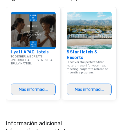
Hyatt APAC Hotels
5 Star Hotels &
TOGETHER, WE CREATE
Resorts
UNFORGETTABLE EVENTS THAT
Discover the perfect 5 Star
TRULY MATTER.
hotel or resort for your next
meeting, corporate retreat, or
incentive program.
Más información
Más información
Información adicional