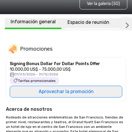
Ver la galería (50)
Información general
Espacio de reunión
Habi
Promociones
Signing Bonus Dollar for Dollar Points Offer
10.000,00 US$ - 75.000,00 US$
01/03/2026 - 31/12/2026
Tarifas promocionales
Aprovechar la promoción
Acerca de nosotros
Rodeado de atracciones emblemáticas de San Francisco, tiendas de 
primer nivel, restaurantes y teatros, el Grand Hyatt San Francisco es 
un hotel de lujo en el centro de San Francisco con un ambiente 
elegante que es atrevido y acogedor. Este hotel atemporal de San 