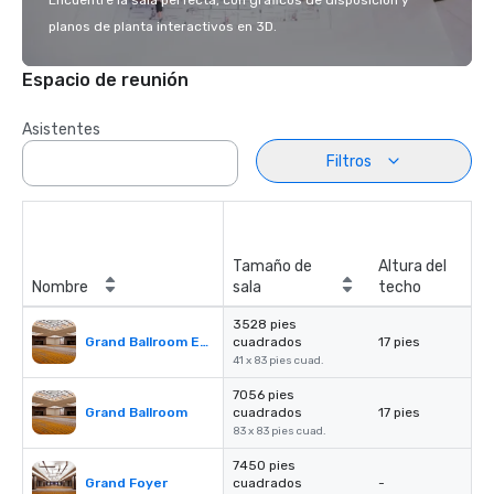
Encuentre la sala perfecta, con gráficos de disposición y
planos de planta interactivos en 3D.
Espacio de reunión
Asistentes
Filtros
Tamaño de
Altura del
Nombre
sala
techo
3528 pies
Grand Ballroom East or West
cuadrados
17 pies
41 x 83 pies cuad.
7056 pies
Grand Ballroom
cuadrados
17 pies
83 x 83 pies cuad.
7450 pies
Grand Foyer
cuadrados
-