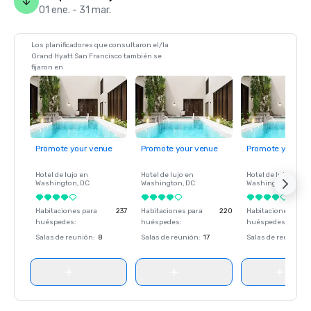
01 ene. - 31 mar.
Los planificadores que consultaron el/la
Grand Hyatt San Francisco también se
fijaron en
Promote your venue
Promote your venue
Promote your ve
Hotel de lujo en
Hotel de lujo en
Hotel de lujo en
Washington
, DC
Washington
, DC
Washington
, DC
Habitaciones para
237
Habitaciones para
220
Habitaciones para
huéspedes
:
huéspedes
:
huéspedes
:
Salas de reunión
:
8
Salas de reunión
:
17
Salas de reunión
: