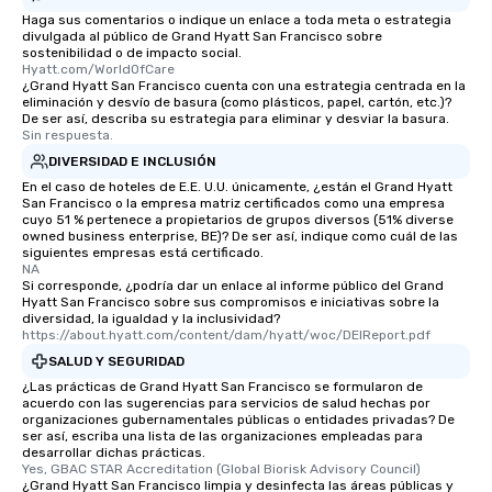
Haga sus comentarios o indique un enlace a toda meta o estrategia
divulgada al público de Grand Hyatt San Francisco sobre
sostenibilidad o de impacto social.
Hyatt.com/WorldOfCare
¿Grand Hyatt San Francisco cuenta con una estrategia centrada en la
eliminación y desvío de basura (como plásticos, papel, cartón, etc.)?
De ser así, describa su estrategia para eliminar y desviar la basura.
Sin respuesta.
DIVERSIDAD E INCLUSIÓN
En el caso de hoteles de E.E. U.U. únicamente, ¿están el Grand Hyatt
San Francisco o la empresa matriz certificados como una empresa
cuyo 51 % pertenece a propietarios de grupos diversos (51% diverse
owned business enterprise, BE)? De ser así, indique como cuál de las
siguientes empresas está certificado.
NA
Si corresponde, ¿podría dar un enlace al informe público del Grand
Hyatt San Francisco sobre sus compromisos e iniciativas sobre la
diversidad, la igualdad y la inclusividad?
https://about.hyatt.com/content/dam/hyatt/woc/DEIReport.pdf
SALUD Y SEGURIDAD
¿Las prácticas de Grand Hyatt San Francisco se formularon de
acuerdo con las sugerencias para servicios de salud hechas por
organizaciones gubernamentales públicas o entidades privadas? De
ser así, escriba una lista de las organizaciones empleadas para
desarrollar dichas prácticas.
Yes, GBAC STAR Accreditation (Global Biorisk Advisory Council)
¿Grand Hyatt San Francisco limpia y desinfecta las áreas públicas y