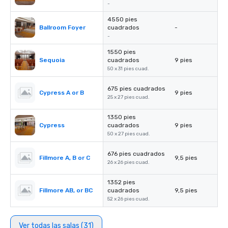
-
4550 pies
Ballroom Foyer
cuadrados
-
-
1550 pies
Sequoia
cuadrados
9 pies
50 x 31 pies cuad.
675 pies cuadrados
Cypress A or B
9 pies
25 x 27 pies cuad.
1350 pies
Cypress
cuadrados
9 pies
50 x 27 pies cuad.
676 pies cuadrados
Fillmore A, B or C
9,5 pies
26 x 26 pies cuad.
1352 pies
Fillmore AB, or BC
cuadrados
9,5 pies
52 x 26 pies cuad.
Ver todas las salas (31)