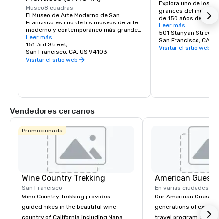
Explora uno de los p
Museo
8 cuadras
grandes del mundo. E
El Museo de Arte Moderno de San 
de 150 años de anti
Francisco es uno de los museos de arte 
grande que el Central
Leer más
moderno y contemporáneo más grandes 
de Nueva York y, dado
501 Stanyan Street
de los Estados Unidos y un próspero 
Leer más
él está cerrado a los 
San Francisco, CA, U
centro cultural del Área de la Bahía. 
151 3rd Street,
lugar seguro para exp
Visitar el sitio web
Abarca siete pisos y tiene una cafetería 
San Francisco, CA, US 94103
tesoros escondidos,
y una librería en el lugar. La colección 
Visitar el sitio web
de Ciencias de Californ
permanente del SFMOMA alberga a los 
Infantil de Koret, el J
artistas contemporáneos Calder, Matisse 
Japonés, el Jardín Bo
y Picasso. Durante todo el año se 
vivos y mucho, much
celebran exposiciones y eventos 
especiales.
Vendedores cercanos
Promocionada
Wine Country Trekking
American Guest
San Francisco
En varias ciudades
Wine Country Trekking provides
Our American Guest fa
guided hikes in the beautiful wine
generations of experie
country of California including Napa
travel program. Since 