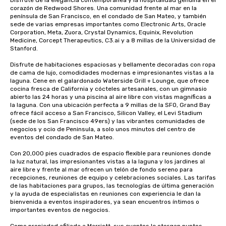
Disfrute de la elegancia contemporánea y la hospitalidad genuina en el 
corazón de Redwood Shores. Una comunidad frente al mar en la 
península de San Francisco, en el condado de San Mateo, y también 
sede de varias empresas importantes como Electronic Arts, Oracle 
Corporation, Meta, Zuora, Crystal Dynamics, Equinix, Revolution 
Medicine, Corcept Therapeutics, C3.ai y a 8 millas de la Universidad de 
Stanford. 

Disfrute de habitaciones espaciosas y bellamente decoradas con ropa 
de cama de lujo, comodidades modernas e impresionantes vistas a la 
laguna. Cene en el galardonado Waterside Grill + Lounge, que ofrece 
cocina fresca de California y cócteles artesanales, con un gimnasio 
abierto las 24 horas y una piscina al aire libre con vistas magníficas a 
la laguna. Con una ubicación perfecta a 9 millas de la SFO, Grand Bay 
ofrece fácil acceso a San Francisco, Silicon Valley, el Levi Stadium 
(sede de los San Francisco 49ers) y las vibrantes comunidades de 
negocios y ocio de Peninsula, a solo unos minutos del centro de 
eventos del condado de San Mateo. 

Con 20,000 pies cuadrados de espacio flexible para reuniones donde 
la luz natural, las impresionantes vistas a la laguna y los jardines al 
aire libre y frente al mar ofrecen un telón de fondo sereno para 
recepciones, reuniones de equipo y celebraciones sociales. Las tarifas 
de las habitaciones para grupos, las tecnologías de última generación 
y la ayuda de especialistas en reuniones con experiencia le dan la 
bienvenida a eventos inspiradores, ya sean encuentros íntimos o 
importantes eventos de negocios. 
