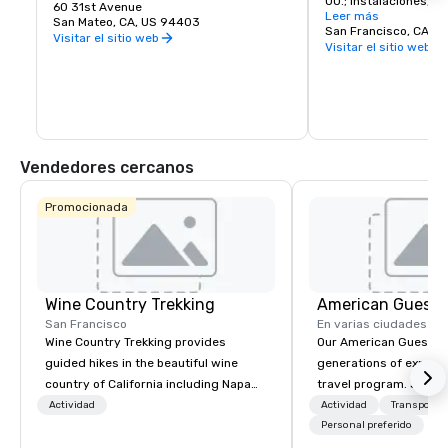
UU.; instalaciones, ti
de compras favorito de la península.
60 31st Avenue
de primera clase y 
Leer más
San Mateo, CA, US 94403
San Francisco, CA, U
Visitar el sitio web
Visitar el sitio web
Vendedores cercanos
Promocionada
Wine Country Trekking
American Guest
San Francisco
En varias ciudades
Wine Country Trekking provides
Our American Guest fa
guided hikes in the beautiful wine
generations of experie
country of California including Napa
travel program. Since 
and Sonoma Valleys. These
mission has been to c
Actividad
Actividad
Transporte
experiences include walking in the
imagination of your c
Personal preferido
vineyards, amongst ancient redwood
with tailored incentive