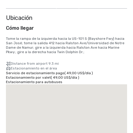
más
Ubicación
Cómo llegar
Tome la rampa de la izquierda hacia la US-101 S (Bayshore Fwy) hacia 
San José; tome la salida 412 hacia Ralston Ave/Universidad de Notre 
Dame de Namur; gire a la izquierda hacia Ralston Ave hacia Marine 
Pkwy.; gire a la derecha hacia Twin Dolphin Dr.;
Distance from airport 9.3 mi
Estacionamiento en el área
Servicio de estacionamiento pago
(
49,00 US$
/
día
)
Estacionamiento por valet
(
49,00 US$
/
día
)
Estacionamiento para autobuses