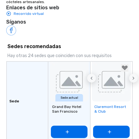
cócteles artesanales.
Enlaces de sitios web
Recorrido virtual
Síganos
Sedes recomendadas
Hay otras 24 sedes que coinciden con sus requisitos
Sede actual
Sede
Grand Bay Hotel
Claremont Resort
Removed from
San Francisco
& Club
favorites