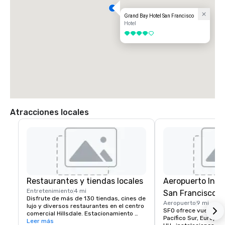
Grand Bay Hotel San Francisco
Hotel
4 de 5
Atracciones locales
Restaurantes y tiendas locales
Aeropuerto Inte
Entretenimiento
4 mi
San Francisco
Disfrute de más de 130 tiendas, cines de 
Aeropuerto
9 mi
lujo y diversos restaurantes en el centro 
SFO ofrece vuelos sin 
comercial Hillsdale. Estacionamiento 
Pacífico Sur, Europa, 
gratuito y acceso a Caltrain. El destino 
Leer más