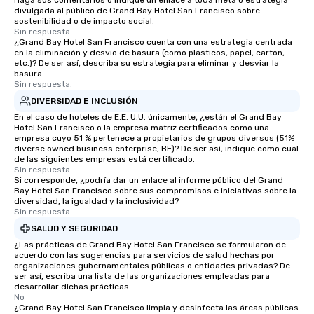
Haga sus comentarios o indique un enlace a toda meta o estrategia
divulgada al público de Grand Bay Hotel San Francisco sobre
sostenibilidad o de impacto social.
Sin respuesta.
¿Grand Bay Hotel San Francisco cuenta con una estrategia centrada
en la eliminación y desvío de basura (como plásticos, papel, cartón,
etc.)? De ser así, describa su estrategia para eliminar y desviar la
basura.
Sin respuesta.
DIVERSIDAD E INCLUSIÓN
En el caso de hoteles de E.E. U.U. únicamente, ¿están el Grand Bay
Hotel San Francisco o la empresa matriz certificados como una
empresa cuyo 51 % pertenece a propietarios de grupos diversos (51%
diverse owned business enterprise, BE)? De ser así, indique como cuál
de las siguientes empresas está certificado.
Sin respuesta.
Si corresponde, ¿podría dar un enlace al informe público del Grand
Bay Hotel San Francisco sobre sus compromisos e iniciativas sobre la
diversidad, la igualdad y la inclusividad?
Sin respuesta.
SALUD Y SEGURIDAD
¿Las prácticas de Grand Bay Hotel San Francisco se formularon de
acuerdo con las sugerencias para servicios de salud hechas por
organizaciones gubernamentales públicas o entidades privadas? De
ser así, escriba una lista de las organizaciones empleadas para
desarrollar dichas prácticas.
No
¿Grand Bay Hotel San Francisco limpia y desinfecta las áreas públicas