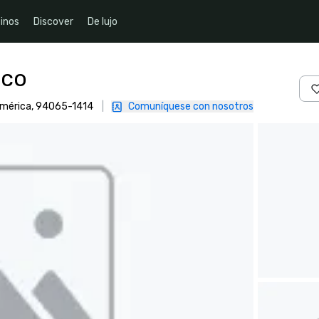
inos
Discover
De lujo
sco
 América, 94065-1414
|
Comuníquese con nosotros