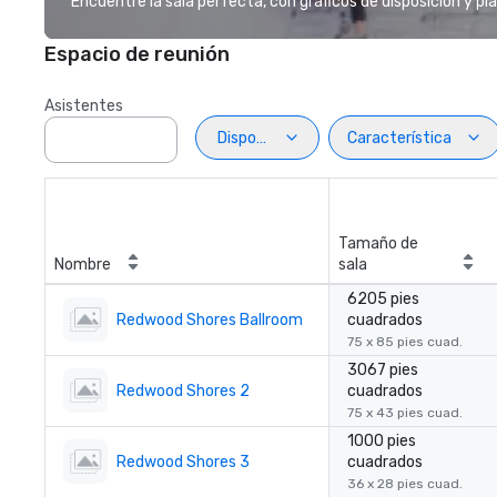
Encuentre la sala perfecta, con gráficos de disposición y pl
Espacio de reunión
Asistentes
Disposiciön
Característica
Tamaño de
Nombre
sala
6205 pies
Redwood Shores Ballroom
cuadrados
75 x 85 pies cuad.
3067 pies
Redwood Shores 2
cuadrados
75 x 43 pies cuad.
1000 pies
Redwood Shores 3
cuadrados
36 x 28 pies cuad.