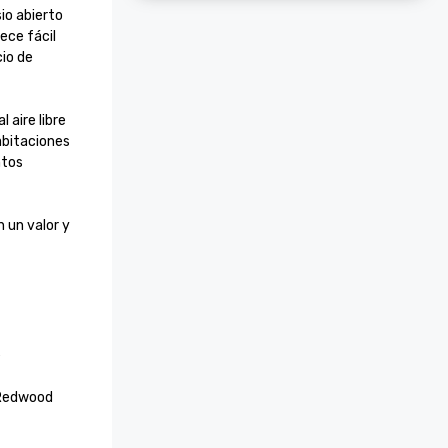
o abierto 
ece fácil 
io de 
aire libre 
bitaciones 
tos 
un valor y 
 
Redwood 