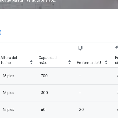
anos de planta interactivos en 3D.
Altura del
Capacidad
E
techo
máx.
En forma de U
c
15 pies
700
-
15 pies
300
-
15 pies
60
20