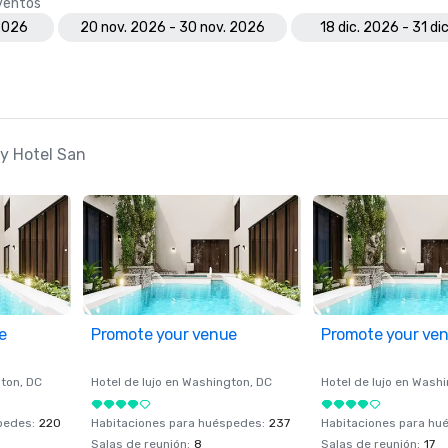
eventos
 2026
20 nov. 2026 - 30 nov. 2026
18 dic. 2026 - 31 di
ay Hotel San
e
Promote your venue
Promote your ve
ton
, DC
Hotel de lujo en
Washington
, DC
Hotel de lujo en
Washi
spedes
:
220
Habitaciones para huéspedes
:
237
Habitaciones para hu
Salas de reunión
:
8
Salas de reunión
:
17