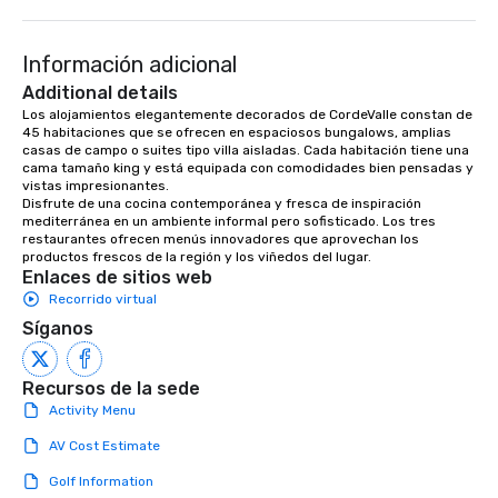
to engage the person to the left and
right of you. Because our tours take
Información adicional
place at multiple restaurants, with
walking in between, there are
Additional details
countless opportunities to interact
Los alojamientos elegantemente decorados de CordeValle constan de 
45 habitaciones que se ofrecen en espaciosos bungalows, amplias 
with different people when you sit
casas de campo o suites tipo villa aisladas. Cada habitación tiene una 
down at each venue and as you
cama tamaño king y está equipada con comodidades bien pensadas y 
traverse along the way. Our
vistas impresionantes.

experiences not only provide more
Disfrute de una cocina contemporánea y fresca de inspiración 
mediterránea en un ambiente informal pero sofisticado. Los tres 
ways to network, but a more convivial
restaurantes ofrecen menús innovadores que aprovechan los 
way to do so. Large Groups Welcome
productos frescos de la región y los viñedos del lugar.
Lip Smacking Foodie Tours is ideal for
Enlaces de sitios web
groups, small or large. Our
Recorrido virtual
experiences can accommodate
Síganos
groups from as few as 1 to as many
as 500 guests, making us an ideal
Recursos de la sede
choice for any corporate group event.
Activity Menu
Stress-Free Booking Process Booking
a tour is stress-free and allows you to
AV Cost Estimate
enjoy the company of your guests
Golf Information
more easily. You’ll take comfort