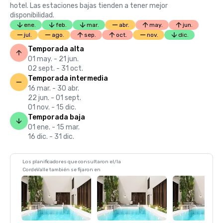
hotel. Las estaciones bajas tienden a tener mejor
disponibilidad.
ene.
feb.
mar.
abr.
may.
jun.
jul.
ago.
sep.
oct.
nov.
dic.
Temporada alta
01 may. - 21 jun.
02 sept. - 31 oct.
Temporada intermedia
16 mar. - 30 abr.
22 jun. - 01 sept.
01 nov. - 15 dic.
Temporada baja
01 ene. - 15 mar.
16 dic. - 31 dic.
Los planificadores que consultaron el/la
CordeValle también se fijaron en