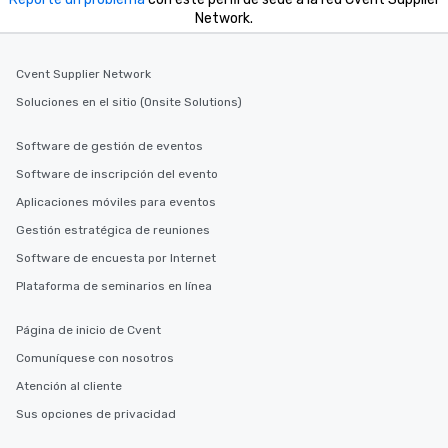
a way to try some of the finest spots
Network.
in the city and dive into various
cuisines and dishes. All the pre-
selected dishes are curated to our
Cvent Supplier Network
high standards to ensure they will
Soluciones en el sitio (Onsite Solutions)
delight any palate. Tours Available
from Day to Night With any corporate
Software de gestión de eventos
group experience, booking flexibility is
Software de inscripción del evento
key. Whether you desire a tour during
business hours or early evening right
Aplicaciones móviles para eventos
after work, we can coordinate with
Gestión estratégica de reuniones
you to provide options that fit your
Software de encuesta por Internet
needs. Go for as Long or as Short as
You Like Along with flexible
Plataforma de seminarios en línea
scheduling, Lip Smacking Foodie
Tours also provides a range of tour
Página de inicio de Cvent
durations. Our shortest tour is about
Comuníquese con nosotros
2.5 hours; our longest is about 5
hours, with optional add-ons and
Atención al cliente
incentives.
Sus opciones de privacidad