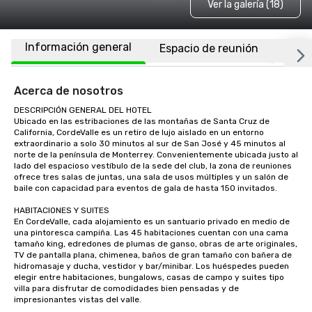
Ver la galería (18)
Información general
Espacio de reunión
Habi
Acerca de nosotros
DESCRIPCIÓN GENERAL DEL HOTEL

Ubicado en las estribaciones de las montañas de Santa Cruz de 
California, CordeValle es un retiro de lujo aislado en un entorno 
extraordinario a solo 30 minutos al sur de San José y 45 minutos al 
norte de la península de Monterrey. Convenientemente ubicada justo al 
lado del espacioso vestíbulo de la sede del club, la zona de reuniones 
ofrece tres salas de juntas, una sala de usos múltiples y un salón de 
baile con capacidad para eventos de gala de hasta 150 invitados.

HABITACIONES Y SUITES

En CordeValle, cada alojamiento es un santuario privado en medio de 
una pintoresca campiña. Las 45 habitaciones cuentan con una cama 
tamaño king, edredones de plumas de ganso, obras de arte originales, 
TV de pantalla plana, chimenea, baños de gran tamaño con bañera de 
hidromasaje y ducha, vestidor y bar/minibar. Los huéspedes pueden 
elegir entre habitaciones, bungalows, casas de campo y suites tipo 
villa para disfrutar de comodidades bien pensadas y de 
impresionantes vistas del valle.
