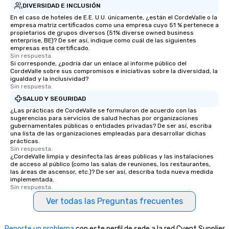
DIVERSIDAD E INCLUSIÓN
short stroll allows your group
En el caso de hoteles de E.E. U.U. únicamente, ¿están el CordeValle o la
members a chance to engage in prime
empresa matriz certificados como una empresa cuyo 51 % pertenece a
networking opportunities before
propietarios de grupos diversos (51% diverse owned business
heading to the next place on your tour
enterprise, BE)? De ser así, indique como cuál de las siguientes
empresas está certificado.
itinerary. You Get a Dinner and a Show
Sin respuesta.
Our tours offer an exquisite feast plus
Si corresponde, ¿podría dar un enlace al informe público del
CordeValle sobre sus compromisos e iniciativas sobre la diversidad, la
entertainment. All tours include a
igualdad y la inclusividad?
knowledgeable, professional guide
Sin respuesta.
who leads the group on a walking tour,
SALUD Y SEGURIDAD
offering engaging tidbits and
¿Las prácticas de CordeValle se formularon de acuerdo con las
fascinating stories. Several other
sugerencias para servicios de salud hechas por organizaciones
interactive experiences are included
gubernamentales públicas o entidades privadas? De ser así, escriba
una lista de las organizaciones empleadas para desarrollar dichas
along the way exclusively to our tours,
prácticas.
ensuring there is never a dull moment.
Sin respuesta.
¿CordeValle limpia y desinfecta las áreas públicas y las instalaciones
Different Types of Cuisine Our
de acceso al público (como las salas de reuniones, los restaurantes,
experiences offer the ability to enjoy
las áreas de ascensor, etc.)? De ser así, describa toda nueva medida
several renowned restaurants in one
implementada.
Sin respuesta.
convenient outing, including ones you
Ver todas las Preguntas frecuentes
and your guests might not have
discovered otherwise on your own or
at a typical corporate dinner. We offer
Reporte un problema
con este perfil de sede a la red Cvent Supplier