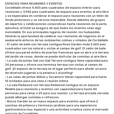
ESPACIOS PARA REUNIONES Y EVENTOS

CordeValle ofrece 4,400 pies cuadrados de espacio interior para 
reuniones y 3,965 pies cuadrados de espacio para eventos al aire libre 
y se especializa en combinar el espacio para reuniones con un telón de 
fondo pintoresco y un servicio impecable. Desde debates de grupos 
de expertos y celebraciones corporativas hasta reuniones de la junta 
ejecutiva, el hotel se asegura de que todos los eventos sean algo 
inolvidable. En sus principales lugares de reunión, los huéspedes 
tendrán la oportunidad de celebrar sus reuniones de negocios en el 
exuberante entorno de las ondulantes colinas y viñedos de CordeValle.

• El salón de baile con terraza contigua Rose Garden mide 2.600 pies 
cuadrados con luz natural y vistas al campo de golf. El salón de baile 
ofrece una pared entera de puertas francesas que se abre a la terraza 
del jardín de rosas, donde se puede disfrutar de comidas al aire libre.

• La sala de juntas Oak con Oak Terrace contigua tiene capacidad para 
24 personas y ofrece una hermosa terraza con vistas al campo de 
golf. ¡El espacio de la terraza es el lugar perfecto para añadir un poco 
de diversión jugando a la petanca o al putting!

• Las salas de juntas Willow y Sycamore tienen capacidad para hasta 
12 invitados para una cena o reunión íntima

• La sala Redwood con terraza Redwood contigua es un espacio 
flexible para reuniones y eventos con capacidad para hasta 40 
personas para cenar o 25 para una reunión. La terraza privada cerrada 
puede albergar comidas o refrescos.

• Bocce Garden es un nuevo espacio para eventos que ofrece 2 
canchas de petanca y hermosos jardines para una experiencia 
gastronómica muy especial o una actividad creativa como el mercado 
agrícola de CordeValle.
