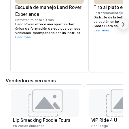
Escuela de manejo Land Rover
Tiro al plato en
Entretenimiento
15 m
Experience
Disfrute de la belleza
Entretenimiento
30 min
ubicación en las colin
Land Rover ofrece una oportunidad 
Santa Clara con The 
única de formación de equipos con sus 
The Experience Packa
Leer más
vehículos. Acompañado por un instructor 
quienes prueban Spor
profesional, tu grupo aprenderá a 
Leer más
primera vez o para gr
navegar correctamente los ascensos y 
experiencia mixtos. C
descensos empinados, elegir la línea 
través de las mismas 
correcta en las inclinaciones laterales y 
competición, los inst
mantener el control del vehículo en 
grupos por las misma
entornos todoterreno desafiantes. 

mantendrán la puntu
Hay varios desafíos disponibles, así 
como lecciones. Por favor, solicite 
información adicional.
Vendedores cercanos
Lip Smacking Foodie Tours
VIP Ride 4 U
En varias ciudades
San Diego