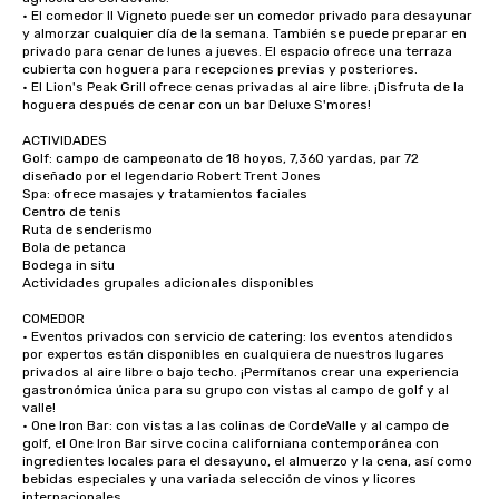
• El comedor Il Vigneto puede ser un comedor privado para desayunar 
y almorzar cualquier día de la semana. También se puede preparar en 
privado para cenar de lunes a jueves. El espacio ofrece una terraza 
cubierta con hoguera para recepciones previas y posteriores.

• El Lion's Peak Grill ofrece cenas privadas al aire libre. ¡Disfruta de la 
hoguera después de cenar con un bar Deluxe S'mores!

ACTIVIDADES

Golf: campo de campeonato de 18 hoyos, 7,360 yardas, par 72 
diseñado por el legendario Robert Trent Jones

Spa: ofrece masajes y tratamientos faciales

Centro de tenis

Ruta de senderismo

Bola de petanca

Bodega in situ

Actividades grupales adicionales disponibles

COMEDOR

• Eventos privados con servicio de catering: los eventos atendidos 
por expertos están disponibles en cualquiera de nuestros lugares 
privados al aire libre o bajo techo. ¡Permítanos crear una experiencia 
gastronómica única para su grupo con vistas al campo de golf y al 
valle!

• One Iron Bar: con vistas a las colinas de CordeValle y al campo de 
golf, el One Iron Bar sirve cocina californiana contemporánea con 
ingredientes locales para el desayuno, el almuerzo y la cena, así como 
bebidas especiales y una variada selección de vinos y licores 
internacionales.
