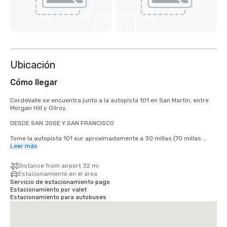
Ver
4
más
Ubicación
Cómo llegar
CordeValle se encuentra junto a la autopista 101 en San Martín, entre 
Morgan Hill y Gilroy.

DESDE SAN JOSE Y SAN FRANCISCO

Tome la autopista 101 sur aproximadamente a 30 millas (70 millas 
desde San Francisco) hasta la salida de la avenida San Martin. Tome la 
Leer más
salida de la avenida San Martin y vaya hacia el oeste (a la derecha) 
hasta el primer semáforo (Monterey Road). Gire a la izquierda en el 
Distance from airport 32 mi
semáforo hacia Monterey Road. Gire a la derecha en el siguiente 
Estacionamiento en el área
semáforo hacia Highland Avenue. Siga por Highland cruzando Santa 
Servicio de estacionamiento pago
Teresa (señal de stop) pasando por nuestra puerta de vigilancia hacia 
Estacionamiento por valet
CordeValle.

Estacionamiento para autobuses
DE LA PENÍNSULA DE MONTEREY

Tome la autopista 101 norte aproximadamente 45 millas hasta la salida 