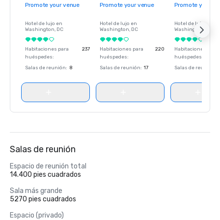
Promote your venue
Promote your venue
Promote your ve
Hotel de lujo en
Hotel de lujo en
Hotel de lujo en
Washington
, DC
Washington
, DC
Washington
, DC
Habitaciones para
237
Habitaciones para
220
Habitaciones para
huéspedes
:
huéspedes
:
huéspedes
:
Salas de reunión
:
8
Salas de reunión
:
17
Salas de reunión
:
Salas de reunión
Espacio de reunión total
14.400 pies cuadrados
Sala más grande
5270 pies cuadrados
Espacio (privado)