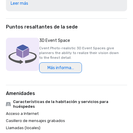
Leer más
Revista Golfweek — 2023

#57 Los 200 mejores campos de resort en los Estados 
Unidos

Puntos resaltantes de la sede
Diario empresarial de Silicon Valley — 2023

#1 en los campos de golf del área metropolitana de la 
3D Event Space
bahía

Cvent Photo-realistic 3D Event Spaces give
planners the ability to realize their vision down
Revista de viajes de lujo -2023

to the finest detail.
Los hoteles más románticos del mundo

Más información
Premios del restaurante Wine Spectator — 2022

Lo mejor del premio a la excelencia: One Iron Bar

Amenidades
Premios de restaurantes Wine Spectator — 2021

Premio a la excelencia Best of

Características de la habitación y servicios para
huéspedes
Diario empresarial de silicio — 2021

Acceso a Internet
Los campos de golf #1 más difíciles del Área 
Casillero de mensajes grabados
Metropolitana de la Bahía

Llamadas (locales)