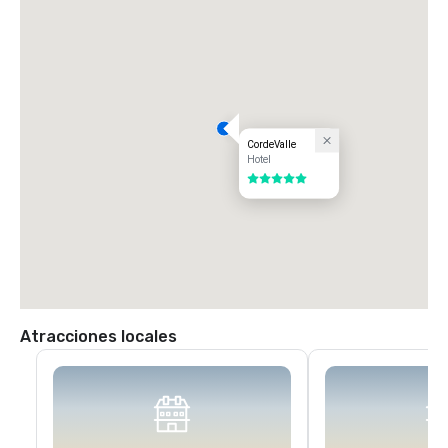
de la avenida San Martín. Gire a la izquierda en la avenida San Martin 
(oeste) hasta el primer semáforo (Monterey Road). Gire a la izquierda 
en el semáforo hacia Monterey Road. Gire a la derecha en el siguiente 
semáforo hacia Highland Avenue. Siga por Highland cruzando Santa 
Teresa (señal de stop) pasando por nuestra puerta de vigilancia hacia 
CordeValle.
CordeValle
Hotel
5 de 5
Atracciones locales