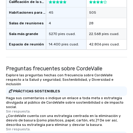
those Instagram moments you share.
Calificación de la sede
For added ease, we can even arrange
transportation pick-up and drop-off,
Habitaciones para huéspedes
45
505
as well as an event photographer. And
Salas de reuniones
4
28
for groups that desire an extra luxe
experience, we can also arrange for
Sala más grande
5270 pies cuad.
22.568 pies cuad.
an evening helicopter ride over the
glittering lights of The Strip. A
Espacio de reunión
14.400 pies cuad.
42.806 pies cuad.
Memorable Experience for All Lip
Smacking Foodie Tours offers a way
to gather and dine that few have
Preguntas frecuentes sobre CordeValle
experienced, and all are sure to
remember. Our one-of-a-kind tours
Explore las preguntas hechas con frecuencia sobre CordeValle
respecto a la Salud y seguridad, Sostenibilidad, y Diversidad e
are special, from the first stop to the
inclusión
last. It’s an experience that attendees
PRÁCTICAS SOSTENIBLES
will reminisce about long after they
Haga sus comentarios o indique un enlace a toda meta o estrategia
leave. Location, Location, Location
divulgada al público de CordeValle sobre sostenibilidad o de impacto
One of the best reasons to book is the
social.
Sin respuesta.
convenient and efficient way the
¿CordeValle cuenta con una estrategia centrada en la eliminación y
experience is designed. All
desvío de basura (como plásticos, papel, cartón, etc.)? De ser así,
describa su estrategia para eliminar y desviar la basura.
restaurants are within an easy
Sin respuesta.
walking distance of each other. The