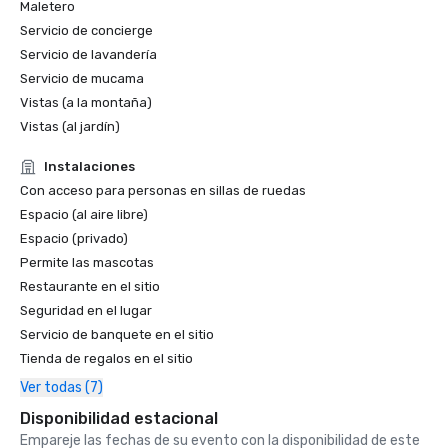
Maletero
Revista Golfweek — Mayo de 2021

Servicio de concierge
#7 Los 100 mejores campos en los que puedes jugar en 
Servicio de lavandería
California y #69 en EE. UU.

Servicio de mucama
Forbes — febrero de 2020

Vistas (a la montaña)
Premio 4 estrellas para el resort

Vistas (al jardín)
Forbes — 2019

Instalaciones
Premio 4 estrellas para el resort

Con acceso para personas en sillas de ruedas
Espacio (al aire libre)
Premios Condé Nast Traveler Readers' Choice 2019

Espacio (privado)
«Los mejores complejos turísticos del norte de California» 
Permite las mascotas
- #9

Restaurante en el sitio
Seguridad en el lugar
Servicio de banquete en el sitio
Tienda de regalos en el sitio
Ver todas (7)
Disponibilidad estacional
Empareje las fechas de su evento con la disponibilidad de este