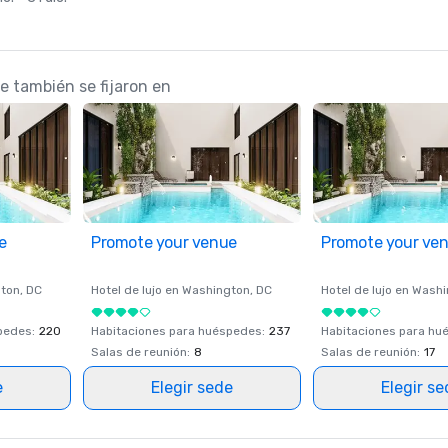
e también se fijaron en
e
Promote your venue
Promote your ve
ton
, DC
Hotel de lujo en
Washington
, DC
Hotel de lujo en
Washi
spedes
:
220
Habitaciones para huéspedes
:
237
Habitaciones para hu
Salas de reunión
:
8
Salas de reunión
:
17
e
Elegir sede
Elegir s