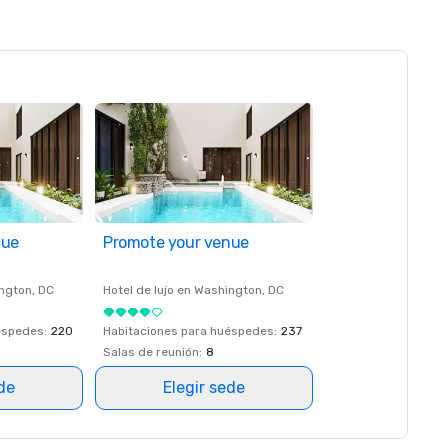
nue
Promote your venue
ngton
, DC
Hotel de lujo en
Washington
, DC
éspedes
:
220
Habitaciones para huéspedes
:
237
Salas de reunión
:
8
ede
Elegir sede