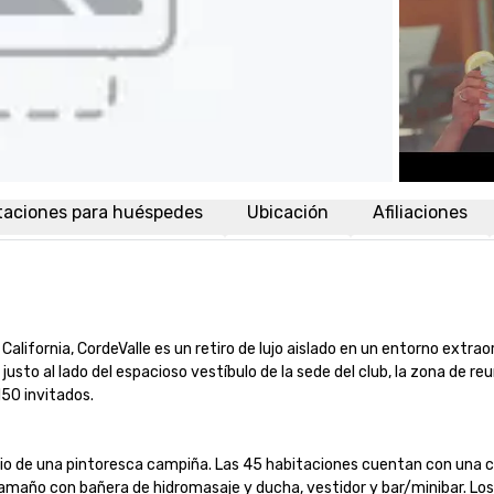
taciones para huéspedes
Ubicación
Afiliaciones
lifornia, CordeValle es un retiro de lujo aislado en un entorno extraor
to al lado del espacioso vestíbulo de la sede del club, la zona de reun
 invitados.

dio de una pintoresca campiña. Las 45 habitaciones cuentan con una 
 tamaño con bañera de hidromasaje y ducha, vestidor y bar/minibar. Lo