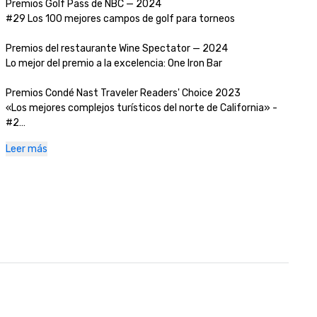
Premios Golf Pass de NBC — 2024

#29 Los 100 mejores campos de golf para torneos

Premios del restaurante Wine Spectator — 2024

Lo mejor del premio a la excelencia: One Iron Bar

Premios Condé Nast Traveler Readers' Choice 2023

«Los mejores complejos turísticos del norte de California» - 
#2

Leer más
Revista Golfweek — 2023

#57 Los 200 mejores campos de resort en los Estados Unidos

Diario empresarial de Silicon Valley — 2023

#1 en los campos de golf del área metropolitana de la bahía

Revista de viajes de lujo -2023

Los hoteles más románticos del mundo

Premios del restaurante Wine Spectator — 2022

Lo mejor del premio a la excelencia: One Iron Bar
