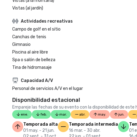
Vistas (a la montaña)
Vistas (al jardín)
Actividades recreativas
Campo de golf en el sitio
Canchas de tenis
Gimnasio
Piscina al aire libre
Spa o salón de belleza
Tina de hidromasaje
Capacidad A/V
Personal de servicios A/V en el lugar
Disponibilidad estacional
Empareje las fechas de su evento con la disponibilidad de este h
ene.
feb.
mar.
abr.
may.
jun.
Temporada alta
Temporada intermedia
Tem
01 may. - 21 jun.
16 mar. - 30 abr.
01 e
02 sept. - 31 oct.
22 jun. - 01 sept.
16 d