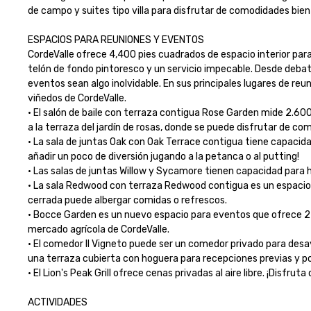
de campo y suites tipo villa para disfrutar de comodidades bien p
ESPACIOS PARA REUNIONES Y EVENTOS

CordeValle ofrece 4,400 pies cuadrados de espacio interior para
telón de fondo pintoresco y un servicio impecable. Desde debate
eventos sean algo inolvidable. En sus principales lugares de re
viñedos de CordeValle.

• El salón de baile con terraza contigua Rose Garden mide 2.600
a la terraza del jardín de rosas, donde se puede disfrutar de comida
• La sala de juntas Oak con Oak Terrace contigua tiene capacida
añadir un poco de diversión jugando a la petanca o al putting!

• Las salas de juntas Willow y Sycamore tienen capacidad para h
• La sala Redwood con terraza Redwood contigua es un espacio f
cerrada puede albergar comidas o refrescos.

• Bocce Garden es un nuevo espacio para eventos que ofrece 2
mercado agrícola de CordeValle.

• El comedor Il Vigneto puede ser un comedor privado para desay
una terraza cubierta con hoguera para recepciones previas y pos
• El Lion's Peak Grill ofrece cenas privadas al aire libre. ¡Disfru
ACTIVIDADES
