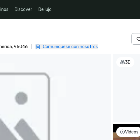
inos
Discover
De lujo
América, 95046
|
Comuníquese con nosotros
3D
Vídeos