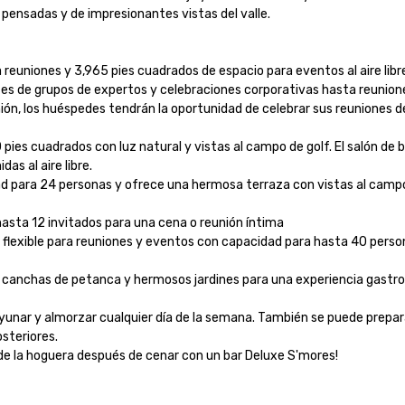
ensadas y de impresionantes vistas del valle.

 reuniones y 3,965 pies cuadrados de espacio para eventos al aire libre
s de grupos de expertos y celebraciones corporativas hasta reuniones 
unión, los huéspedes tendrán la oportunidad de celebrar sus reuniones d
 pies cuadrados con luz natural y vistas al campo de golf. El salón de 
s al aire libre.

d para 24 personas y ofrece una hermosa terraza con vistas al campo de
asta 12 invitados para una cena o reunión íntima

lexible para reuniones y eventos con capacidad para hasta 40 persona
 canchas de petanca y hermosos jardines para una experiencia gastro
unar y almorzar cualquier día de la semana. También se puede preparar
teriores.

ta de la hoguera después de cenar con un bar Deluxe S'mores!
