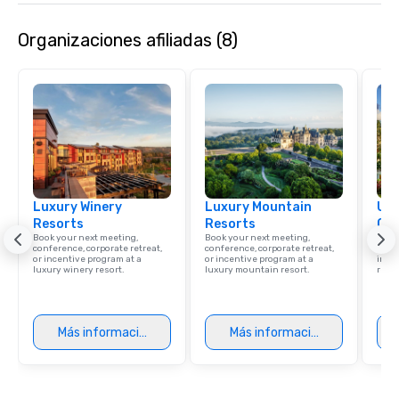
Organizaciones afiliadas (8)
Luxury Winery
Luxury Mountain
Uni
Resorts
Resorts
Ca
Book your next meeting,
Book your next meeting,
Find 
conference, corporate retreat,
conference, corporate retreat,
resor
or incentive program at a
or incentive program at a
ince
luxury winery resort.
luxury mountain resort.
retre
Más información
Más información