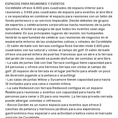
ESPACIOS PARA REUNIONES Y EVENTOS

CordeValle ofrece 4,400 pies cuadrados de espacio interior para 
reuniones y 3,965 pies cuadrados de espacio para eventos al aire libre 
y se especializa en combinar el espacio para reuniones con un telón de 
fondo pintoresco y un servicio impecable. Desde debates de grupos 
de expertos y celebraciones corporativas hasta reuniones de la junta 
ejecutiva, el hotel se asegura de que todos los eventos sean algo 
inolvidable. En sus principales lugares de reunión, los huéspedes 
tendrán la oportunidad de celebrar sus reuniones de negocios en el 
exuberante entorno de las ondulantes colinas y viñedos de CordeValle.

• El salón de baile con terraza contigua Rose Garden mide 2.600 pies 
cuadrados con luz natural y vistas al campo de golf. El salón de baile 
ofrece una pared entera de puertas francesas que se abre a la terraza 
del jardín de rosas, donde se puede disfrutar de comidas al aire libre.

• La sala de juntas Oak con Oak Terrace contigua tiene capacidad para 
24 personas y ofrece una hermosa terraza con vistas al campo de 
golf. ¡El espacio de la terraza es el lugar perfecto para añadir un poco 
de diversión jugando a la petanca o al putting!

• Las salas de juntas Willow y Sycamore tienen capacidad para hasta 
12 invitados para una cena o reunión íntima

• La sala Redwood con terraza Redwood contigua es un espacio 
flexible para reuniones y eventos con capacidad para hasta 40 
personas para cenar o 25 para una reunión. La terraza privada cerrada 
puede albergar comidas o refrescos.

• Bocce Garden es un nuevo espacio para eventos que ofrece 2 
canchas de petanca y hermosos jardines para una experiencia 
gastronómica muy especial o una actividad creativa como el mercado 
agrícola de CordeValle.
