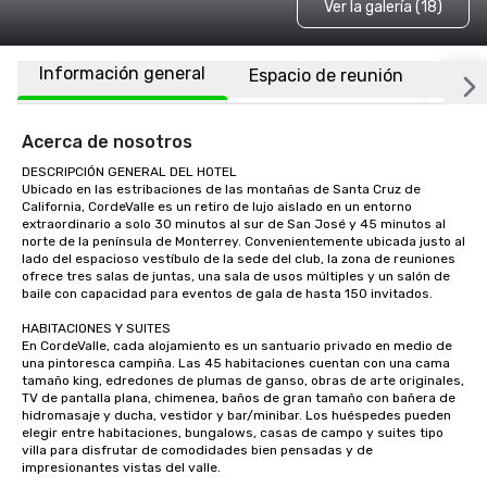
Ver la galería (18)
Información general
Espacio de reunión
Habi
Acerca de nosotros
DESCRIPCIÓN GENERAL DEL HOTEL

Ubicado en las estribaciones de las montañas de Santa Cruz de 
California, CordeValle es un retiro de lujo aislado en un entorno 
extraordinario a solo 30 minutos al sur de San José y 45 minutos al 
norte de la península de Monterrey. Convenientemente ubicada justo al 
lado del espacioso vestíbulo de la sede del club, la zona de reuniones 
ofrece tres salas de juntas, una sala de usos múltiples y un salón de 
baile con capacidad para eventos de gala de hasta 150 invitados.

HABITACIONES Y SUITES

En CordeValle, cada alojamiento es un santuario privado en medio de 
una pintoresca campiña. Las 45 habitaciones cuentan con una cama 
tamaño king, edredones de plumas de ganso, obras de arte originales, 
TV de pantalla plana, chimenea, baños de gran tamaño con bañera de 
hidromasaje y ducha, vestidor y bar/minibar. Los huéspedes pueden 
elegir entre habitaciones, bungalows, casas de campo y suites tipo 
villa para disfrutar de comodidades bien pensadas y de 
impresionantes vistas del valle.
