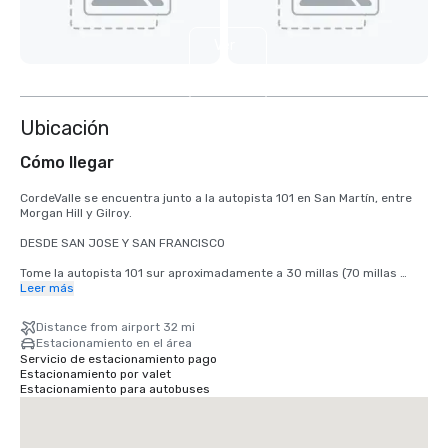
Ver
4
más
Ubicación
Cómo llegar
CordeValle se encuentra junto a la autopista 101 en San Martín, entre 
Morgan Hill y Gilroy.

DESDE SAN JOSE Y SAN FRANCISCO

Tome la autopista 101 sur aproximadamente a 30 millas (70 millas 
desde San Francisco) hasta la salida de la avenida San Martin. Tome la 
Leer más
salida de la avenida San Martin y vaya hacia el oeste (a la derecha) 
hasta el primer semáforo (Monterey Road). Gire a la izquierda en el 
Distance from airport 32 mi
semáforo hacia Monterey Road. Gire a la derecha en el siguiente 
Estacionamiento en el área
semáforo hacia Highland Avenue. Siga por Highland cruzando Santa 
Servicio de estacionamiento pago
Teresa (señal de stop) pasando por nuestra puerta de vigilancia hacia 
Estacionamiento por valet
CordeValle.

Estacionamiento para autobuses
DE LA PENÍNSULA DE MONTEREY

Tome la autopista 101 norte aproximadamente 45 millas hasta la salida 