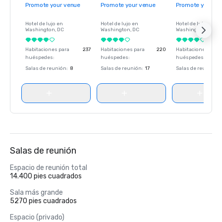
Promote your venue
Promote your venue
Promote your ve
Hotel de lujo en
Hotel de lujo en
Hotel de lujo en
Washington
, DC
Washington
, DC
Washington
, DC
Habitaciones para
237
Habitaciones para
220
Habitaciones para
huéspedes
:
huéspedes
:
huéspedes
:
Salas de reunión
:
8
Salas de reunión
:
17
Salas de reunión
:
Salas de reunión
Espacio de reunión total
14.400 pies cuadrados
Sala más grande
5270 pies cuadrados
Espacio (privado)