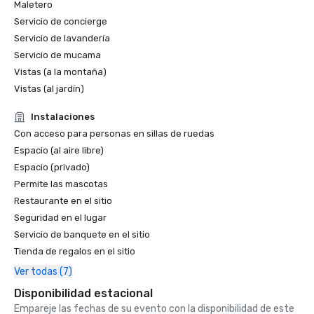
Maletero
Revista Golfweek — Mayo de 2021

Servicio de concierge
#7 Los 100 mejores campos en los que puedes jugar en 
Servicio de lavandería
California y #69 en EE. UU.

Servicio de mucama
Forbes — febrero de 2020

Vistas (a la montaña)
Premio 4 estrellas para el resort

Vistas (al jardín)
Forbes — 2019

Instalaciones
Premio 4 estrellas para el resort

Con acceso para personas en sillas de ruedas
Espacio (al aire libre)
Premios Condé Nast Traveler Readers' Choice 2019

Espacio (privado)
«Los mejores complejos turísticos del norte de California» 
Permite las mascotas
- #9

Restaurante en el sitio
Seguridad en el lugar
Servicio de banquete en el sitio
Tienda de regalos en el sitio
Ver todas (7)
Disponibilidad estacional
Empareje las fechas de su evento con la disponibilidad de este