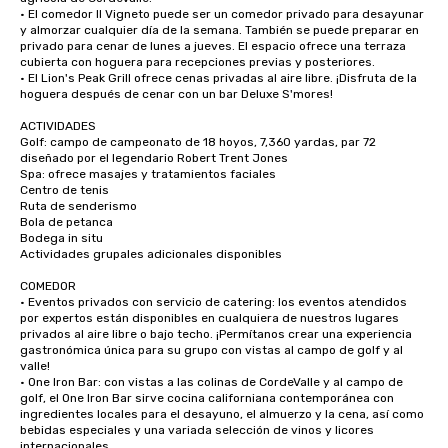
• El comedor Il Vigneto puede ser un comedor privado para desayunar 
y almorzar cualquier día de la semana. También se puede preparar en 
privado para cenar de lunes a jueves. El espacio ofrece una terraza 
cubierta con hoguera para recepciones previas y posteriores.

• El Lion's Peak Grill ofrece cenas privadas al aire libre. ¡Disfruta de la 
hoguera después de cenar con un bar Deluxe S'mores!

ACTIVIDADES

Golf: campo de campeonato de 18 hoyos, 7,360 yardas, par 72 
diseñado por el legendario Robert Trent Jones

Spa: ofrece masajes y tratamientos faciales

Centro de tenis

Ruta de senderismo

Bola de petanca

Bodega in situ

Actividades grupales adicionales disponibles

COMEDOR

• Eventos privados con servicio de catering: los eventos atendidos 
por expertos están disponibles en cualquiera de nuestros lugares 
privados al aire libre o bajo techo. ¡Permítanos crear una experiencia 
gastronómica única para su grupo con vistas al campo de golf y al 
valle!

• One Iron Bar: con vistas a las colinas de CordeValle y al campo de 
golf, el One Iron Bar sirve cocina californiana contemporánea con 
ingredientes locales para el desayuno, el almuerzo y la cena, así como 
bebidas especiales y una variada selección de vinos y licores 
internacionales.
