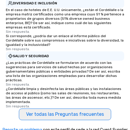
DIVERSIDAD E INCLUSIÓN
En el caso de hoteles de E.E. U.U. únicamente, ¿están el CordeValle o la
empresa matriz certificados como una empresa cuyo 51 % pertenece a
propietarios de grupos diversos (51% diverse owned business
enterprise, BE)? De ser así, indique como cuál de las siguientes
empresas está certificado.
Sin respuesta.
Si corresponde, ¿podría dar un enlace al informe público del
CordeValle sobre sus compromisos e iniciativas sobre la diversidad, la
igualdad y la inclusividad?
Sin respuesta.
SALUD Y SEGURIDAD
¿Las prácticas de CordeValle se formularon de acuerdo con las
sugerencias para servicios de salud hechas por organizaciones
gubernamentales públicas o entidades privadas? De ser así, escriba
una lista de las organizaciones empleadas para desarrollar dichas
prácticas.
Sin respuesta.
¿CordeValle limpia y desinfecta las áreas públicas y las instalaciones
de acceso al público (como las salas de reuniones, los restaurantes,
las áreas de ascensor, etc.)? De ser así, describa toda nueva medida
implementada.
Sin respuesta.
Ver todas las Preguntas frecuentes
Reporte un problema
con este perfil de sede a la red Cvent Supplier