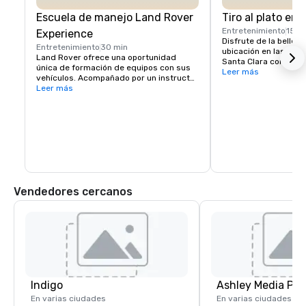
Escuela de manejo Land Rover
Tiro al plato en
Entretenimiento
15 m
Experience
Disfrute de la belleza
Entretenimiento
30 min
ubicación en las colin
Land Rover ofrece una oportunidad 
Santa Clara con The 
única de formación de equipos con sus 
The Experience Packa
Leer más
vehículos. Acompañado por un instructor 
quienes prueban Spor
profesional, tu grupo aprenderá a 
Leer más
primera vez o para gr
navegar correctamente los ascensos y 
experiencia mixtos. C
descensos empinados, elegir la línea 
través de las mismas 
correcta en las inclinaciones laterales y 
competición, los inst
mantener el control del vehículo en 
grupos por las misma
entornos todoterreno desafiantes. 

mantendrán la puntu
Hay varios desafíos disponibles, así 
como lecciones. Por favor, solicite 
información adicional.
Vendedores cercanos
Indigo
Ashley Media Pro
En varias ciudades
En varias ciudades