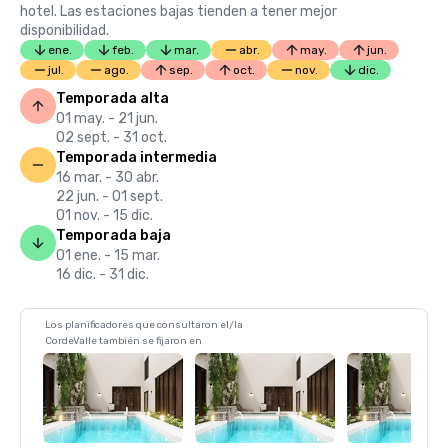
hotel. Las estaciones bajas tienden a tener mejor
disponibilidad.
ene.
feb.
mar.
abr.
may.
jun.
jul.
ago.
sep.
oct.
nov.
dic.
Temporada alta
01 may. - 21 jun.
02 sept. - 31 oct.
Temporada intermedia
16 mar. - 30 abr.
22 jun. - 01 sept.
01 nov. - 15 dic.
Temporada baja
01 ene. - 15 mar.
16 dic. - 31 dic.
Los planificadores que consultaron el/la
CordeValle también se fijaron en