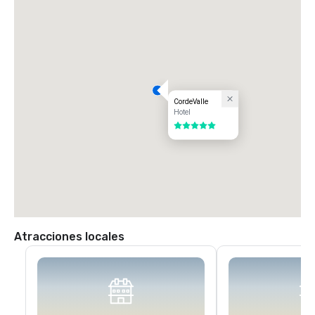
de la avenida San Martín. Gire a la izquierda en la avenida San Martin 
(oeste) hasta el primer semáforo (Monterey Road). Gire a la izquierda 
en el semáforo hacia Monterey Road. Gire a la derecha en el siguiente 
semáforo hacia Highland Avenue. Siga por Highland cruzando Santa 
Teresa (señal de stop) pasando por nuestra puerta de vigilancia hacia 
CordeValle.
CordeValle
Hotel
5 de 5
Atracciones locales