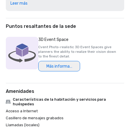
Leer más
Revista Golfweek — 2023

#57 Los 200 mejores campos de resort en los Estados 
Unidos

Puntos resaltantes de la sede
Diario empresarial de Silicon Valley — 2023

#1 en los campos de golf del área metropolitana de la 
3D Event Space
bahía

Cvent Photo-realistic 3D Event Spaces give
planners the ability to realize their vision down
Revista de viajes de lujo -2023

to the finest detail.
Los hoteles más románticos del mundo

Más información
Premios del restaurante Wine Spectator — 2022

Lo mejor del premio a la excelencia: One Iron Bar

Amenidades
Premios de restaurantes Wine Spectator — 2021

Premio a la excelencia Best of

Características de la habitación y servicios para
huéspedes
Diario empresarial de silicio — 2021

Acceso a Internet
Los campos de golf #1 más difíciles del Área 
Casillero de mensajes grabados
Metropolitana de la Bahía

Llamadas (locales)