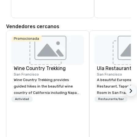
selección de hoteles, 
salones y teatros tam
carácter cosmopolita 
horas.
Vendedores cercanos
Promocionada
Wine Country Trekking
Ula Restaurant
San Francisco
San Francisco
Wine Country Trekking provides
A beautiful European 
guided hikes in the beautiful wine
Restaurant, Tapas Bar,
country of California including Napa
Room in San Francisco. ​From t
and Sonoma Valleys. These
Actividad
Restaurante/bar
experiences include walking in the
vineyards, amongst ancient redwood
trees and oak groves with a curated
wine country lunch and visits to iconic
wineries for superb wine tasting