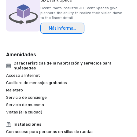
3D Event Space
en 2023)

Cvent Photo-realistic 3D Event Spaces give
planners the ability to realize their vision down
Premio HSMAI Adrian, 2024

to the finest detail.
Más información
Finalista del Premio Stella de Northstar Meetings Group, 
2023
Amenidades
Características de la habitación y servicios para
huéspedes
Acceso a Internet
Casillero de mensajes grabados
Maletero
Servicio de concierge
Servicio de mucama
Vistas (a la ciudad)
Instalaciones
Con acceso para personas en sillas de ruedas