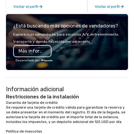
experiences. In addition to our guided
Visitar el perfil
Visitar el perfil
day hikes we provide luxury self-
guided inn-to-in walking vacations
from the gateway City of San
¿Está buscando más opciones de vendedores?
Francisco to the California wine
country with a focus on superb hiking,
Explore más vendedores para servicios A/V, entretenimiento,
lodging, food and wine. We also have
transporte y demás necesidades del evento.
a Monterey Bay Trek.
Más información
Desarrollado por
Información adicional
Restricciones de la instalación
Garantía de tarjeta de crédito 

Se requiere una tarjeta de crédito válida para garantizar la reserva y 
se debe presentar en el momento del registro. El día de la llegada, se 
autorizará la tarjeta de crédito por el importe total de la estancia, 
incluidos los impuestos, y un depósito adicional de 125 USD por día.

Política de mascotas
