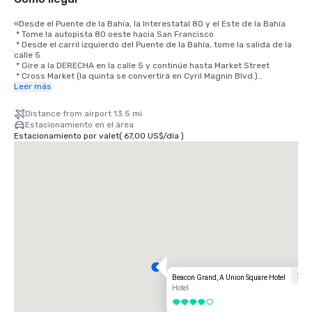
«Desde el Puente de la Bahía, la Interestatal 80 y el Este de la Bahía

 * Tome la autopista 80 oeste hacia San Francisco

 * Desde el carril izquierdo del Puente de la Bahía, tome la salida de la 
calle 5

 * Gire a la DERECHA en la calle 5 y continúe hasta Market Street

 * Cross Market (la quinta se convertirá en Cyril Magnin Blvd.)

 * Continúe 2 cuadras hasta O'Farrell Street, gire a la DERECHA en 
Leer más
O'Farrell

 * Gire a la IZQUIERDA hacia Powell

Distance from airport 13.5 mi
 * El Beacon Grand Hotel está en la esquina de las calles Powell y 
Estacionamiento en el área
Sutter, en Union Square, San Francisco

Estacionamiento por valet
(
67,00 US$
/
día
)
Desde el aeropuerto

 * Tome la 101 en dirección norte hacia San Francisco en dirección al 
Puente de la Bahía

 * Tome la salida de la calle 4 (última salida de San Francisco)

 * La calle 4th Street se convierte en Bryant; continúe por Bryant hasta 
la calle 3rd Street

 * Gire a la IZQUIERDA hacia la tercera y continúe 4 cuadras y media, 
cruzando Market Street

 * Gire a la IZQUIERDA en Geary y continúe hasta Powell

 * Gire a la DERECHA hacia Powell

 * El Beacon Grand Hotel está en la esquina de las calles Powell y 
Sutter, en Union Square, San Francisco

Beacon Grand, A Union Square Hotel
Desde el norte

Hotel
Viaje hacia el sur hasta San Francisco, California, por el puente Golden 
4 de 5
Gate/autopista 101
