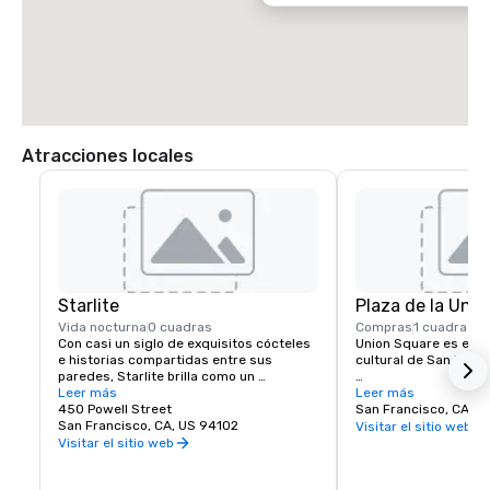
 * Tome la autopista 101 en dirección sur hacia San Francisco

 * Cruce el puente Golden Gate y tome la salida de Lombard Street

 * Tome Lombard Street (autopista 101) hasta la avenida Van Ness

 * Gire a la DERECHA en la avenida Van Ness

 * Desde Van Ness, gire a la IZQUIERDA en O'Farrell Street

 * Gire a la IZQUIERDA hacia Powell

 * El Beacon Grand Hotel está en la esquina de las calles Powell y 
Sutter, en Union Square, San Francisco
Atracciones locales
Starlite
Plaza de la Unió
Vida nocturna
0 cuadras
Compras
1 cuadra
Con casi un siglo de exquisitos cócteles 
Union Square es el ce
e historias compartidas entre sus 
cultural de San Francis
paredes, Starlite brilla como un 
establecimiento histórico y venerado de 
Leer más
Cuenta con la mayor 
Leer más
San Francisco. Ubicado en el último piso 
450 Powell Street
tiendas de lujo, depa
San Francisco, CA, U
de Beacon Grand.
San Francisco, CA, US 94102
boutiques de la ciudad
Visitar el sitio web
convierte en una de la
Visitar el sitio web
atracciones turísticas
Estados Unidos. Una 