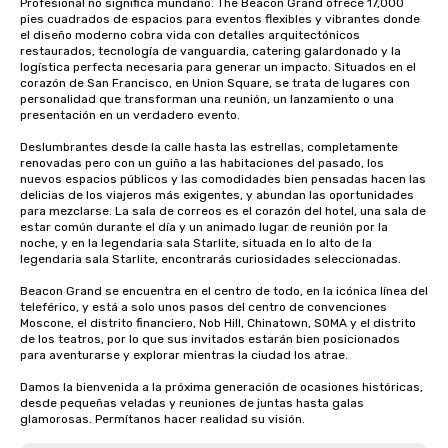
Profesional no significa mundano. The Beacon Grand ofrece 17,000 
pies cuadrados de espacios para eventos flexibles y vibrantes donde 
el diseño moderno cobra vida con detalles arquitectónicos 
restaurados, tecnología de vanguardia, catering galardonado y la 
logística perfecta necesaria para generar un impacto. Situados en el 
corazón de San Francisco, en Union Square, se trata de lugares con 
personalidad que transforman una reunión, un lanzamiento o una 
presentación en un verdadero evento.

Deslumbrantes desde la calle hasta las estrellas, completamente 
renovadas pero con un guiño a las habitaciones del pasado, los 
nuevos espacios públicos y las comodidades bien pensadas hacen las 
delicias de los viajeros más exigentes, y abundan las oportunidades 
para mezclarse. La sala de correos es el corazón del hotel, una sala de 
estar común durante el día y un animado lugar de reunión por la 
noche, y en la legendaria sala Starlite, situada en lo alto de la 
legendaria sala Starlite, encontrarás curiosidades seleccionadas.

Beacon Grand se encuentra en el centro de todo, en la icónica línea del 
teleférico, y está a solo unos pasos del centro de convenciones 
Moscone, el distrito financiero, Nob Hill, Chinatown, SOMA y el distrito 
de los teatros, por lo que sus invitados estarán bien posicionados 
para aventurarse y explorar mientras la ciudad los atrae.

Damos la bienvenida a la próxima generación de ocasiones históricas, 
desde pequeñas veladas y reuniones de juntas hasta galas 
glamorosas. Permítanos hacer realidad su visión.