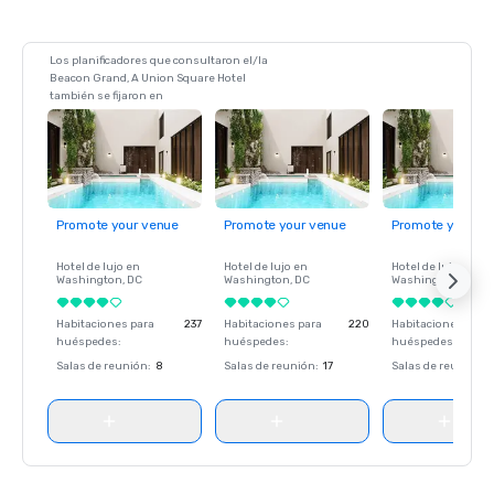
Los planificadores que consultaron el/la
Beacon Grand, A Union Square Hotel
también se fijaron en
Promote your venue
Promote your venue
Promote your ve
Hotel de lujo en
Hotel de lujo en
Hotel de lujo en
Washington
, DC
Washington
, DC
Washington
, DC
Habitaciones para
237
Habitaciones para
220
Habitaciones para
huéspedes
:
huéspedes
:
huéspedes
:
Salas de reunión
:
8
Salas de reunión
:
17
Salas de reunión
: