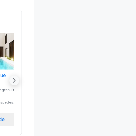
nue
Promote your venue
ngton
, DC
Hotel de lujo en
Washington
, DC
éspedes
:
220
Habitaciones para huéspedes
:
237
Salas de reunión
:
8
ede
Elegir sede