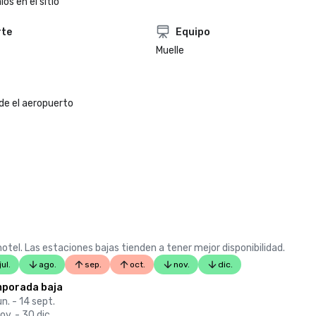
os en el sitio
rte
Equipo
Muelle
de el aeropuerto
otel. Las estaciones bajas tienden a tener mejor disponibilidad.
jul.
ago.
sep.
oct.
nov.
dic.
porada baja
un. - 14 sept.
ov. - 30 dic.