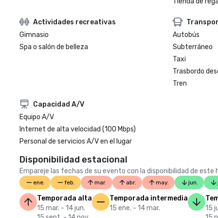
Tienda de regal
Actividades recreativas
Transpo
Gimnasio
Autobús
Spa o salón de belleza
Subterráneo
Taxi
Trasbordo des
Tren
Capacidad A/V
Equipo A/V
Internet de alta velocidad (100 Mbps)
Personal de servicios A/V en el lugar
Disponibilidad estacional
Empareje las fechas de su evento con la disponibilidad de este h
ene.
feb.
mar.
abr.
may.
jun.
Temporada alta
Temporada intermedia
Tem
15 mar. - 14 jun.
15 ene. - 14 mar.
15 j
15 sept. - 14 nov.
15 n