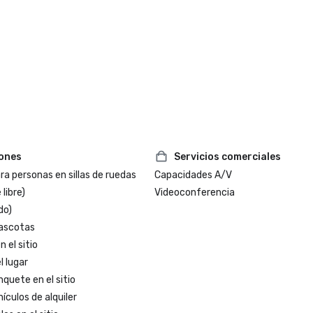
iones
Servicios comerciales
a personas en sillas de ruedas
Capacidades A/V
 libre)
Videoconferencia
do)
ascotas
 el sitio
l lugar
nquete en el sitio
ículos de alquiler