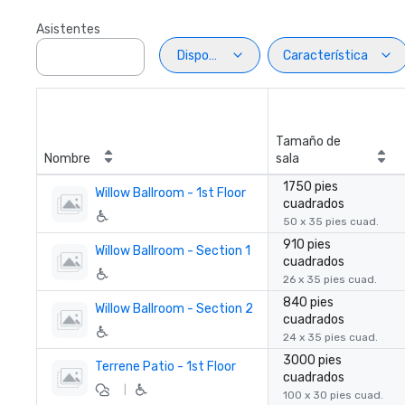
Asistentes
Disposiciön
Característica
Tamaño de
Nombre
sala
1750 pies
Willow Ballroom - 1st Floor
cuadrados
50 x 35 pies cuad.
910 pies
Willow Ballroom - Section 1
cuadrados
26 x 35 pies cuad.
840 pies
Willow Ballroom - Section 2
cuadrados
24 x 35 pies cuad.
3000 pies
Terrene Patio - 1st Floor
cuadrados
|
100 x 30 pies cuad.