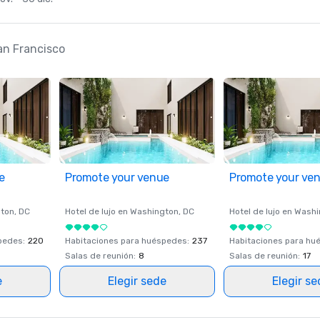
San Francisco
e
Promote your venue
Promote your ve
ton
, DC
Hotel de lujo en
Washington
, DC
Hotel de lujo en
Washi
spedes
:
220
Habitaciones para huéspedes
:
237
Habitaciones para hu
Salas de reunión
:
8
Salas de reunión
:
17
e
Elegir sede
Elegir s