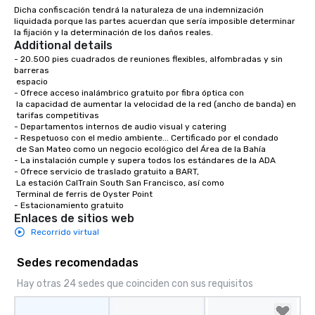
Dicha confiscación tendrá la naturaleza de una indemnización 
liquidada porque las partes acuerdan que sería imposible determinar 
la fijación y la determinación de los daños reales.
Additional details
- 20.500 pies cuadrados de reuniones flexibles, alfombradas y sin 
barreras

 espacio

- Ofrece acceso inalámbrico gratuito por fibra óptica con 

 la capacidad de aumentar la velocidad de la red (ancho de banda) en 

 tarifas competitivas

- Departamentos internos de audio visual y catering 

- Respetuoso con el medio ambiente... Certificado por el condado

 de San Mateo como un negocio ecológico del Área de la Bahía

- La instalación cumple y supera todos los estándares de la ADA

- Ofrece servicio de traslado gratuito a BART,

 La estación CalTrain South San Francisco, así como

 Terminal de ferris de Oyster Point

- Estacionamiento gratuito
Enlaces de sitios web
Recorrido virtual
Sedes recomendadas
Hay otras 24 sedes que coinciden con sus requisitos