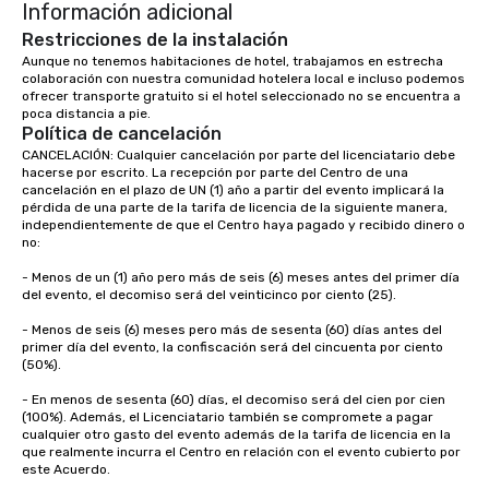
Información adicional
production process by listening to
your top objectives and goals and
Restricciones de la instalación
then delivering on them. By utilizing
Aunque no tenemos habitaciones de hotel, trabajamos en estrecha 
colaboración con nuestra comunidad hotelera local e incluso podemos 
the most current trends in event
ofrecer transporte gratuito si el hotel seleccionado no se encuentra a 
technology and our countless
poca distancia a pie.  
resources in the industry, we will
Política de cancelación
bring the experience to life for your
CANCELACIÓN: Cualquier cancelación por parte del licenciatario debe 
event while staying within budget.
hacerse por escrito. La recepción por parte del Centro de una 
cancelación en el plazo de UN (1) año a partir del evento implicará la 
Some of our areas of expertise and
pérdida de una parte de la tarifa de licencia de la siguiente manera, 
service include: o cmp event
independientemente de que el Centro haya pagado y recibido dinero o 
managers o brand experiences &
no:

activations o custom environmental
- Menos de un (1) año pero más de seis (6) meses antes del primer día 
design o light design o audio visual &
del evento, el decomiso será del veinticinco por ciento (25).

sound o content strategy o business
- Menos de seis (6) meses pero más de sesenta (60) días antes del 
theater production o production
primer día del evento, la confiscación será del cincuenta por ciento 
design & management o contract
(50%).

negotiations o registration
- En menos de sesenta (60) días, el decomiso será del cien por cien 
management o team building events o
(100%). Además, el Licenciatario también se compromete a pagar 
trade show design and production o
cualquier otro gasto del evento además de la tarifa de licencia en la 
international travel planning
que realmente incurra el Centro en relación con el evento cubierto por 
este Acuerdo.
