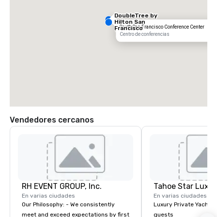
DoubleTree by
Hilton San
South San Francisco Conference Center
Francisco
South Airport
Centro de conferencias
Blvd
Vendedores cercanos
Grand Hyatt
at SFO
Sa
Ai
RH EVENT GROUP, Inc.
Tahoe Star Luxur
Ma
W
En varias ciudades
En varias ciudades
Our Philosophy: - We consistently
Luxury Private Yacht c
meet and exceed expectations by first
guests