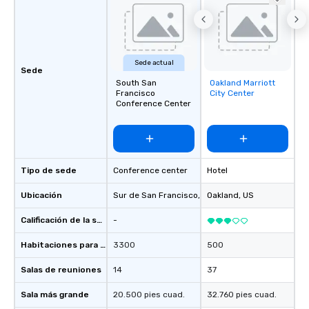
Sede actual
Sede
South San
Oakland Marriott
Removed from
Francisco
City Center
favorites
Conference Center
Tipo de sede
Conference center
Hotel
Ubicación
Sur de San Francisco
, US
Oakland
, US
Calificación de la sede
-
Habitaciones para huéspedes
3300
500
Salas de reuniones
14
37
Sala más grande
20.500 pies cuad.
32.760 pies cuad.