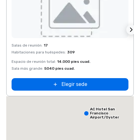
Removed from favorites
Rem
Salas de reunión
:
17
Salas 
Habitaciones para huéspedes
:
309
Habit
Espacio de reunión total
:
14.000 pies cuad.
Espaci
Sala más grande
:
5040 pies cuad.
Sala 
Elegir sede
AC Hotel San
Francisco
Airport/Oyster
Point
Waterfront