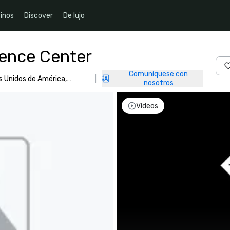
inos
Discover
De lujo
rence Center
Comuníquese con
s Unidos de América,
|
nosotros
Vídeos