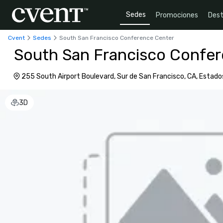
Sedes
Promociones
Dest
Cvent
Sedes
South San Francisco Conference Center
South San Francisco Confe
255 South Airport Boulevard, Sur de San Francisco, CA, Estado
94080-6703
3D