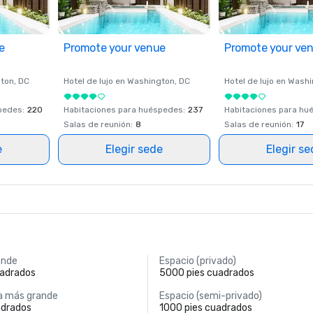
e
Promote your venue
Promote your ve
ton
, DC
Hotel de lujo en
Washington
, DC
Hotel de lujo en
Washi
spedes
:
220
Habitaciones para huéspedes
:
237
Habitaciones para hu
Salas de reunión
:
8
Salas de reunión
:
17
e
Elegir sede
Elegir s
ande
Espacio (privado)
uadrados
5000 pies cuadrados
a más grande
Espacio (semi-privado)
adrados
1000 pies cuadrados