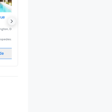
nue
Promote your venue
ngton
, DC
Hotel de lujo en
Washington
, DC
éspedes
:
220
Habitaciones para huéspedes
:
237
Salas de reunión
:
8
ede
Elegir sede