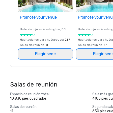
Promote your venue
Promote your venu
Hotel de lujo en
Washington
, DC
Hotel de lujo en
Washing
Habitaciones para huéspedes
:
237
Habitaciones para hué
Salas de reunión
:
8
Salas de reunión
:
17
Elegir sede
Elegir sed
Salas de reunión
Espacio de reunión total
Sala más gr
10.830 pies cuadrados
4105 pies c
Salas de reunión
Segunda sal
11
650 pies cu