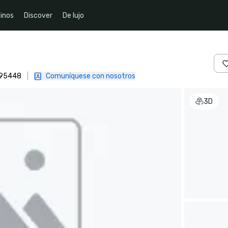
inos
Discover
De lujo
, 95448
|
Comuníquese con nosotros
3D