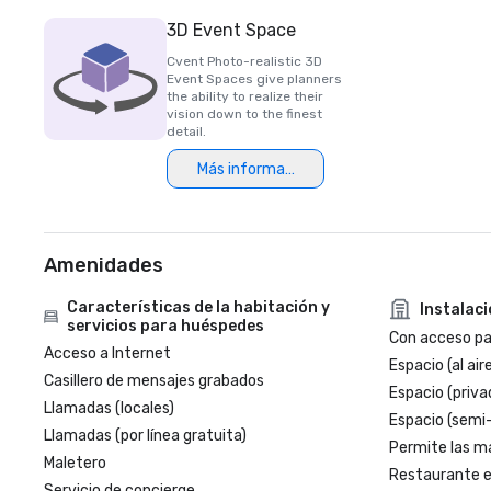
3D Event Space
Cvent Photo-realistic 3D
Event Spaces give planners
the ability to realize their
vision down to the finest
detail.
Más información
Amenidades
Características de la habitación y
Instalac
servicios para huéspedes
Con acceso par
Acceso a Internet
Espacio (al aire
Casillero de mensajes grabados
Espacio (priva
Llamadas (locales)
Espacio (semi
Llamadas (por línea gratuita)
Permite las m
Maletero
Restaurante en
Servicio de concierge