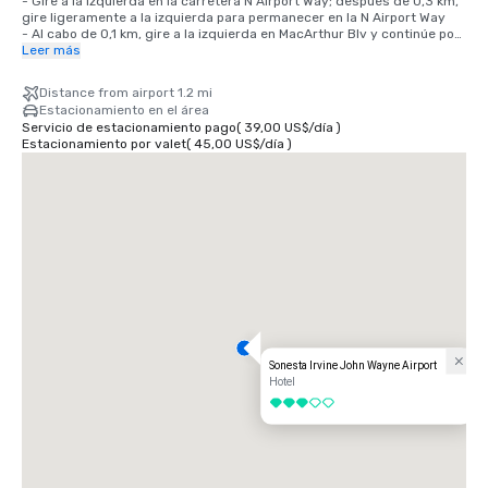
- Gire a la izquierda en la carretera N Airport Way; después de 0,3 km, 
gire ligeramente a la izquierda para permanecer en la N Airport Way

- Al cabo de 0,1 km, gire a la izquierda en MacArthur Blv y continúe por 
esta carretera durante 1 km.

Leer más
- Gire a la derecha en Main Street. Tras 0,5 km, gire a la derecha en 
Gillette Ave.

Distance from airport 1.2 mi
- Después de 0.2 millas, gire a la izquierda y el Sonesta Irvine estará a 
Estacionamiento en el área
su izquierda.
Servicio de estacionamiento pago
(
39,00 US$
/
día
)
Estacionamiento por valet
(
45,00 US$
/
día
)
Sonesta Irvine John Wayne Airport
Hotel
3 de 5