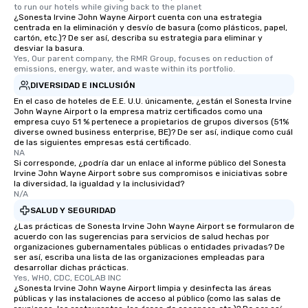
to run our hotels while giving back to the planet
¿Sonesta Irvine John Wayne Airport cuenta con una estrategia
centrada en la eliminación y desvío de basura (como plásticos, papel,
cartón, etc.)? De ser así, describa su estrategia para eliminar y
desviar la basura.
Yes, Our parent company, the RMR Group, focuses on reduction of 
emissions, energy, water, and waste within its portfolio.
DIVERSIDAD E INCLUSIÓN
En el caso de hoteles de E.E. U.U. únicamente, ¿están el Sonesta Irvine
John Wayne Airport o la empresa matriz certificados como una
empresa cuyo 51 % pertenece a propietarios de grupos diversos (51%
diverse owned business enterprise, BE)? De ser así, indique como cuál
de las siguientes empresas está certificado.
NA
Si corresponde, ¿podría dar un enlace al informe público del Sonesta
Irvine John Wayne Airport sobre sus compromisos e iniciativas sobre
la diversidad, la igualdad y la inclusividad?
N/A
SALUD Y SEGURIDAD
¿Las prácticas de Sonesta Irvine John Wayne Airport se formularon de
acuerdo con las sugerencias para servicios de salud hechas por
organizaciones gubernamentales públicas o entidades privadas? De
ser así, escriba una lista de las organizaciones empleadas para
desarrollar dichas prácticas.
Yes, WHO, CDC, ECOLAB INC
¿Sonesta Irvine John Wayne Airport limpia y desinfecta las áreas
públicas y las instalaciones de acceso al público (como las salas de