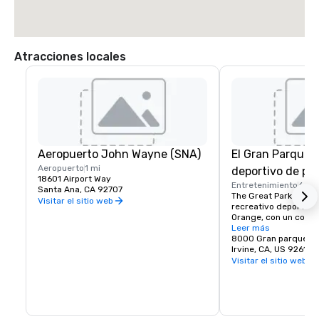
Atracciones locales
Aeropuerto John Wayne (SNA)
El Gran Parque 
Aeropuerto
1 mi
deportivo de pri
18601 Airport Way
Entretenimiento
6 mi
Santa Ana, CA 92707
The Great Park es el p
Visitar el sitio web
recreativo deportivo
Orange, con un compl
194 acres con instala
Leer más
tenis, voleibol, balonc
8000 Gran parque
mucho más.
Irvine, CA, US 92618
Visitar el sitio web