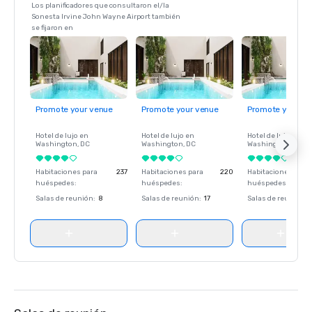
Los planificadores que consultaron el/la
Sonesta Irvine John Wayne Airport también
se fijaron en
Promote your venue
Promote your venue
Promote your ve
Hotel de lujo en
Hotel de lujo en
Hotel de lujo en
Washington
, DC
Washington
, DC
Washington
, DC
Habitaciones para
237
Habitaciones para
220
Habitaciones para
huéspedes
:
huéspedes
:
huéspedes
:
Salas de reunión
:
8
Salas de reunión
:
17
Salas de reunión
: