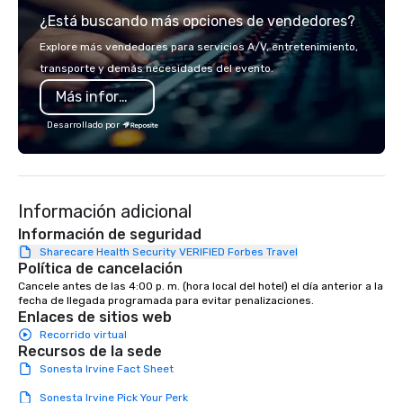
interpretation of Antonio Carigni’s O
locally sourced produc
¿Está buscando más opciones de vendedores?
Lacador statue, the embodiment of
partners to the highes
the gaucho culture. The Irvine location
excellence.
Explore más vendedores para servicios A/V, entretenimiento,
also features a contemporary bar with
transporte y demás necesidades del evento.
lounge seating and California design
Más información
influence, elegant private dining room
and expansive patio with al fresco
Desarrollado por
dining options.
Información adicional
Información de seguridad
Sharecare Health Security VERIFIED Forbes Travel
Política de cancelación
Cancele antes de las 4:00 p. m. (hora local del hotel) el día anterior a la 
fecha de llegada programada para evitar penalizaciones.
Enlaces de sitios web
Recorrido virtual
Recursos de la sede
Sonesta Irvine Fact Sheet
Sonesta Irvine Pick Your Perk