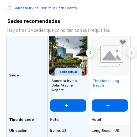
Sonesta Irvine Pick Your Perk Events
Sedes recomendadas
Hay otras 24 sedes que coinciden con sus requisitos
Sede actual
Sede
Sonesta Irvine
The Maya Long
Removed from
John Wayne
Beach
favorites
Airport
Tipo de sede
Hotel
Hotel
Ubicación
Irvine
, US
Long Beach
, US