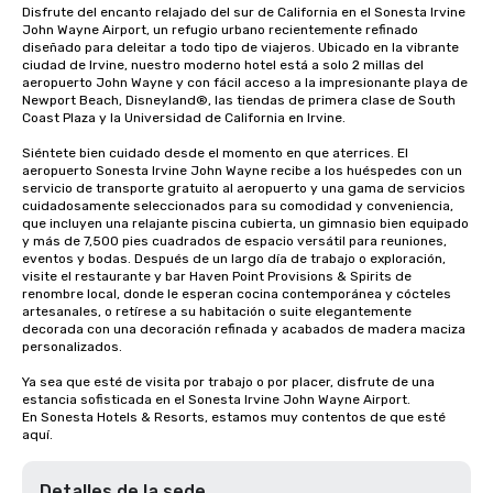
Disfrute del encanto relajado del sur de California en el Sonesta Irvine 
John Wayne Airport, un refugio urbano recientemente refinado 
diseñado para deleitar a todo tipo de viajeros. Ubicado en la vibrante 
ciudad de Irvine, nuestro moderno hotel está a solo 2 millas del 
aeropuerto John Wayne y con fácil acceso a la impresionante playa de 
Newport Beach, Disneyland®, las tiendas de primera clase de South 
Coast Plaza y la Universidad de California en Irvine.

Siéntete bien cuidado desde el momento en que aterrices. El 
aeropuerto Sonesta Irvine John Wayne recibe a los huéspedes con un 
servicio de transporte gratuito al aeropuerto y una gama de servicios 
cuidadosamente seleccionados para su comodidad y conveniencia, 
que incluyen una relajante piscina cubierta, un gimnasio bien equipado 
y más de 7,500 pies cuadrados de espacio versátil para reuniones, 
eventos y bodas. Después de un largo día de trabajo o exploración, 
visite el restaurante y bar Haven Point Provisions & Spirits de 
renombre local, donde le esperan cocina contemporánea y cócteles 
artesanales, o retírese a su habitación o suite elegantemente 
decorada con una decoración refinada y acabados de madera maciza 
personalizados.

Ya sea que esté de visita por trabajo o por placer, disfrute de una 
estancia sofisticada en el Sonesta Irvine John Wayne Airport.

En Sonesta Hotels & Resorts, estamos muy contentos de que esté 
aquí.
Detalles de la sede