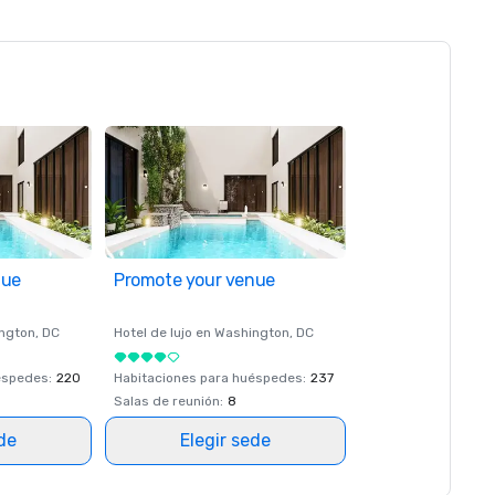
nue
Promote your venue
ngton
, DC
Hotel de lujo en
Washington
, DC
éspedes
:
220
Habitaciones para huéspedes
:
237
Salas de reunión
:
8
ede
Elegir sede