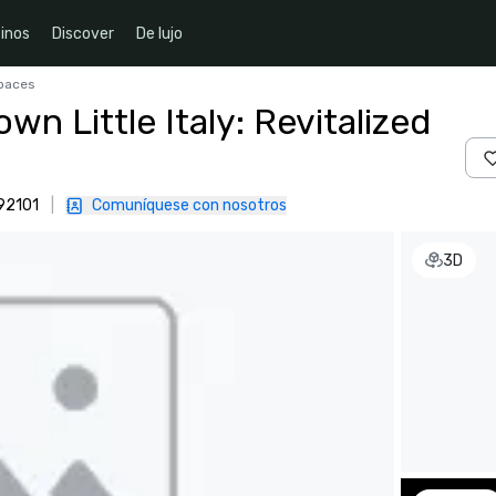
inos
Discover
De lujo
Spaces
 Little Italy: Revitalized
 92101
|
Comuníquese con nosotros
3D