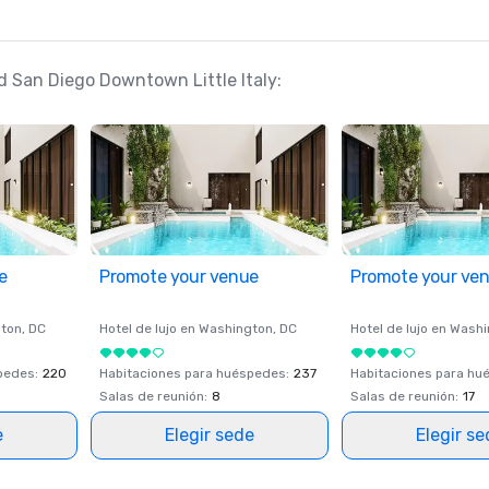
d San Diego Downtown Little Italy:
e
Promote your venue
Promote your ve
ton
, DC
Hotel de lujo en
Washington
, DC
Hotel de lujo en
Washi
spedes
:
220
Habitaciones para huéspedes
:
237
Habitaciones para hu
Salas de reunión
:
8
Salas de reunión
:
17
e
Elegir sede
Elegir s