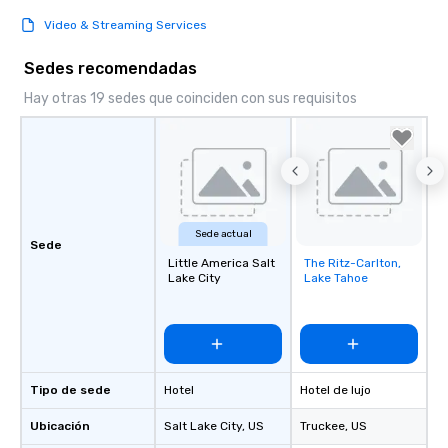
Video & Streaming Services
Sedes recomendadas
Hay otras 19 sedes que coinciden con sus requisitos
Sede actual
Sede
Little America Salt
The Ritz-Carlton,
Removed from
Lake City
Lake Tahoe
favorites
Tipo de sede
Hotel
Hotel de lujo
Ubicación
Salt Lake City
, US
Truckee
, US