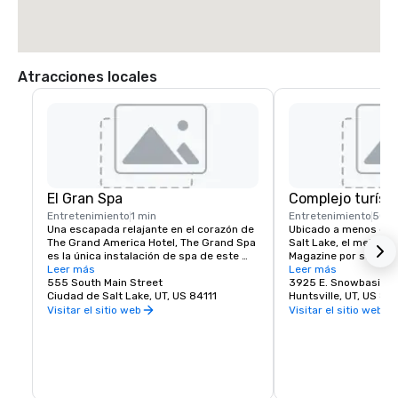
Atracciones locales
El Gran Spa
Complejo turíst
Entretenimiento
1 min
Entretenimiento
50 m
Una escapada relajante en el corazón de 
Ubicado a menos de 35
The Grand America Hotel, The Grand Spa 
Salt Lake, el mejor cal
es la única instalación de spa de este 
Magazine por su servi
calibre en Salt Lake City. 
Leer más
montaña, ascensores y
Leer más
Consecuentemente galardonada con la 
555 South Main Street
3925 E. Snowbasin 
certificación Forbes Five Star, 
Ciudad de Salt Lake, UT, US 84111
Snowbasin Resort, se
Huntsville, UT, US 84
experimente la excelencia a nivel 
Olímpicos de Descens
Visitar el sitio web
Visitar el sitio web
personal con una amplia gama de 
2002, tiene 3,000 acr
tratamientos rejuvenecedores física y 
3,000 pies verticales
espiritualmente.
conocido por sus tazo
pistas bien cuidadas 
depósitos de pólvora
una tormenta, parque