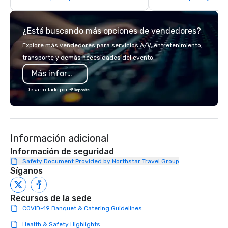
historic tours in Salt Lake
premium touring buses
¿Está buscando más opciones de vendedores?
vehicle for the best s
experience: spacious, 
Explore más vendedores para servicios A/V, entretenimiento,
handicap accessible, a
transporte y demás necesidades del evento.
panoramic windows for
Más información
visibility. We have been conducting
high-quality tours for
Desarrollado por
Let our knowledgeable
entertain you with thei
over 500 points of int
around Salt Lake City a
Información adicional
comfort in a premium 
designed for small gr
Información de seguridad
Safety Document Provided by Northstar Travel Group
Síganos
Recursos de la sede
COVID-19 Banquet & Catering Guidelines
Health & Safety Highlights