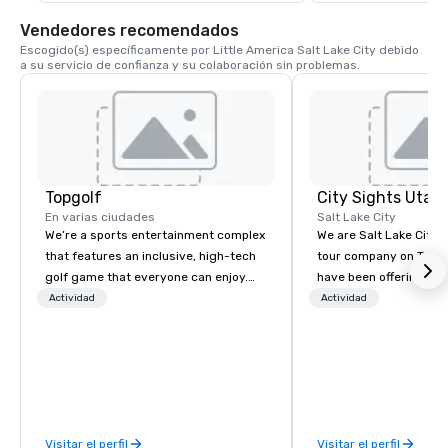
terrenos y un excelen
Vendedores recomendados
Escogido(s) específicamente por Little America Salt Lake City debido 
a su servicio de confianza y su colaboración sin problemas.
Topgolf
City Sights Utah
En varias ciudades
Salt Lake City
We’re a sports entertainment complex
We are Salt Lake City’
that features an inclusive, high-tech
tour company on TripA
golf game that everyone can enjoy.
have been offering gui
Paired with an outstanding food and
for over 40 years. Exp
Actividad
Actividad
beverage menu, climate-controlled
attractions with exper
hitting bays and music, every Topgolf
who share entertainin
has an energetic hum that you can
insider information tha
feel right when you walk through the
on your own. Our professional guides
door.
include educators and
professors, and most 
Visitar el perfil
Visitar el perfil
decade of experience 