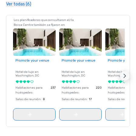
Ver todas (6)
Los planificadores que consultaron el/la
Boise Centre también se fijaron en
Promote your venue
Promote your venue
Promote your ve
Hotel de lujo en
Hotel de lujo en
Hotel de lujo en
Washington
, DC
Washington
, DC
Washington
, DC
Habitaciones para
237
Habitaciones para
220
Habitaciones para
huéspedes
:
huéspedes
:
huéspedes
:
Salas de reunión
:
8
Salas de reunión
:
17
Salas de reunión
: