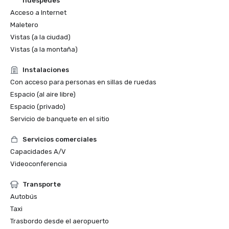
huéspedes
Sociedad Botánica de América, Botánica 2023

Acceso a Internet
julio de 2023

Maletero
«Le diría a otra organización que no dude en celebrar una 
Vistas (a la ciudad)
convención en el Boise Centre. Ha sido el lugar para 
Vistas (a la montaña)
eventos del tamaño adecuado para nuestro grupo de 950 
asistentes, la comida es maravillosa y el personal es 
Instalaciones
excepcional. Estar en el centro de Boise, donde se puede 
Con acceso para personas en sillas de ruedas
caminar, cerca de hoteles, bares, cafeterías y el paseo del 
Espacio (al aire libre)
río ha sido fantástico».

Espacio (privado)
Heather Cacanindin

Directora ejecutiva
Servicio de banquete en el sitio
Servicios comerciales
Capacidades A/V
Videoconferencia
Transporte
Autobús
Taxi
Trasbordo desde el aeropuerto