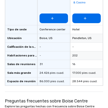
& Casino
favorites
Tipo de sede
Conference center
Hotel
Ubicación
Boise
, US
Pendleton
, US
Calificación de la sede
-
-
Habitaciones para huéspedes
-
202
Salas de reuniones
31
16
Sala más grande
24.426 pies cuad.
17.000 pies cuad.
Espacio de reunión
86.000 pies cuad.
28.544 pies cuad.
Preguntas frecuentes sobre Boise Centre
Explore las preguntas hechas con frecuencia sobre Boise Centre