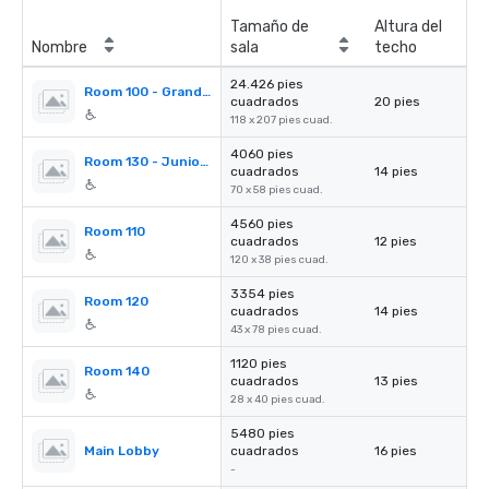
Tamaño de
Altura del
Nombre
sala
techo
24.426 pies
Room 100 - Grand Ballroom
cuadrados
20 pies
118 x 207 pies cuad.
4060 pies
Room 130 - Junior Ballroom
cuadrados
14 pies
70 x 58 pies cuad.
4560 pies
Room 110
cuadrados
12 pies
120 x 38 pies cuad.
3354 pies
Room 120
cuadrados
14 pies
43 x 78 pies cuad.
1120 pies
Room 140
cuadrados
13 pies
28 x 40 pies cuad.
5480 pies
Main Lobby
cuadrados
16 pies
-