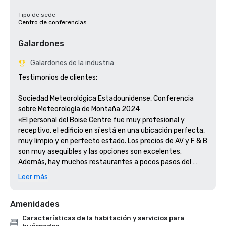
Tipo de sede
Centro de conferencias
Galardones
Galardones de la industria
Testimonios de clientes: 

Sociedad Meteorológica Estadounidense, Conferencia 
sobre Meteorología de Montaña 2024

«El personal del Boise Centre fue muy profesional y 
receptivo, el edificio en sí está en una ubicación perfecta, 
muy limpio y en perfecto estado. Los precios de AV y F & B 
son muy asequibles y las opciones son excelentes. 
Además, hay muchos restaurantes a pocos pasos del 
centro de convenciones. Creemos que Boise es uno de los 
Leer más
secretos mejor guardados en la planificación de destinos y 
reuniones».

Amenidades
Jeiry Nin Gomera, CMP

Coordinadora sénior de reuniones

Características de la habitación y servicios para