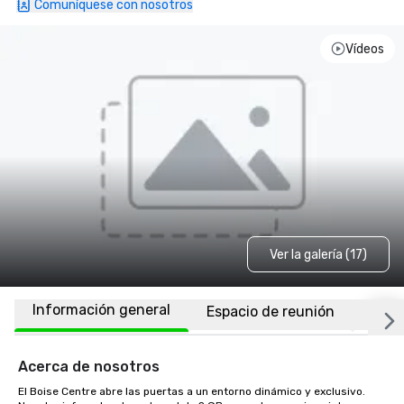
Comuníquese con nosotros
Vídeos
Ver la galería (17)
Información general
Espacio de reunión
Ubic
Acerca de nosotros
El Boise Centre abre las puertas a un entorno dinámico y exclusivo. 