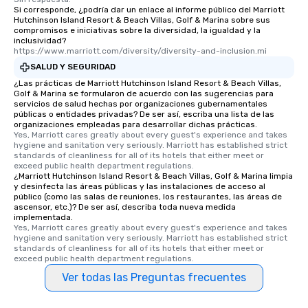
Si corresponde, ¿podría dar un enlace al informe público del Marriott
Hutchinson Island Resort & Beach Villas, Golf & Marina sobre sus
compromisos e iniciativas sobre la diversidad, la igualdad y la
inclusividad?
https://www.marriott.com/diversity/diversity-and-inclusion.mi
SALUD Y SEGURIDAD
¿Las prácticas de Marriott Hutchinson Island Resort & Beach Villas,
Golf & Marina se formularon de acuerdo con las sugerencias para
servicios de salud hechas por organizaciones gubernamentales
públicas o entidades privadas? De ser así, escriba una lista de las
organizaciones empleadas para desarrollar dichas prácticas.
Yes, Marriott cares greatly about every guest's experience and takes 
hygiene and sanitation very seriously. Marriott has established strict 
standards of cleanliness for all of its hotels that either meet or 
exceed public health department regulations. 
¿Marriott Hutchinson Island Resort & Beach Villas, Golf & Marina limpia
y desinfecta las áreas públicas y las instalaciones de acceso al
público (como las salas de reuniones, los restaurantes, las áreas de
ascensor, etc.)? De ser así, describa toda nueva medida
implementada.
Yes, Marriott cares greatly about every guest's experience and takes 
hygiene and sanitation very seriously. Marriott has established strict 
standards of cleanliness for all of its hotels that either meet or 
exceed public health department regulations. 
Ver todas las Preguntas frecuentes