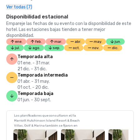
Ver todas (7)
Disponibilidad estacional
Empareje las fechas de su evento con la disponibilidad de este
hotel. Las estaciones bajas tienden a tener mejor
disponibilidad.
ene.
feb.
mar.
abr.
may.
jun.
jul.
ago.
sep.
oct.
nov.
dic.
Temporada alta
01 ene. - 31 mar.
21 dic. - 31 dic.
Temporada intermedia
01 abr. - 31 may.
01 oct. - 20 dic.
Temporada baja
01 jun. - 30 sept.
Los planificadores que consultaron el/la
Marriott Hutchinson Island Resort & Beach
Villas, Golf & Marina también se fijaron en