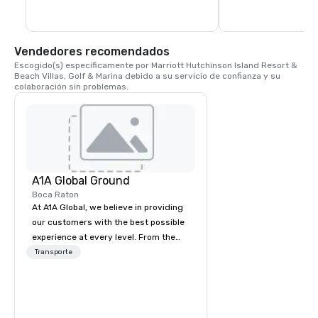
Construida como una de las diez a lo 
largo de la costa este de Florida, es la 
estructura más antigua del condado de 
Martin y figura en el Registro Nacional de 
Lugares Históricos.
Vendedores recomendados
Escogido(s) específicamente por Marriott Hutchinson Island Resort & 
Beach Villas, Golf & Marina debido a su servicio de confianza y su 
colaboración sin problemas.
A1A Global Ground
Boca Raton
At A1A Global, we believe in providing
our customers with the best possible
experience at every level. From the
very beginning of the reservation
Transporte
process to the moment your trip ends,
we promise to provide transparency,
clear communication, outstanding
service and a deep regard for your