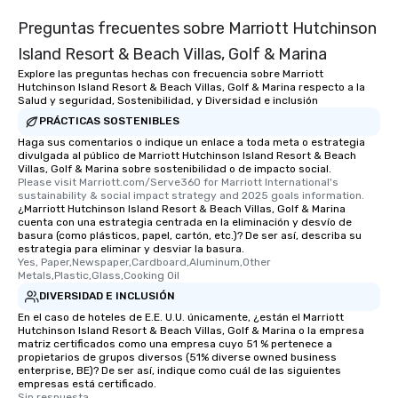
Preguntas frecuentes sobre Marriott Hutchinson
Island Resort & Beach Villas, Golf & Marina
Explore las preguntas hechas con frecuencia sobre Marriott
Hutchinson Island Resort & Beach Villas, Golf & Marina respecto a la
Salud y seguridad, Sostenibilidad, y Diversidad e inclusión
PRÁCTICAS SOSTENIBLES
Haga sus comentarios o indique un enlace a toda meta o estrategia
divulgada al público de Marriott Hutchinson Island Resort & Beach
Villas, Golf & Marina sobre sostenibilidad o de impacto social.
Please visit Marriott.com/Serve360 for Marriott International's 
sustainability & social impact strategy and 2025 goals information.
¿Marriott Hutchinson Island Resort & Beach Villas, Golf & Marina
cuenta con una estrategia centrada en la eliminación y desvío de
basura (como plásticos, papel, cartón, etc.)? De ser así, describa su
estrategia para eliminar y desviar la basura.
Yes, Paper,Newspaper,Cardboard,Aluminum,Other 
Metals,Plastic,Glass,Cooking Oil
DIVERSIDAD E INCLUSIÓN
En el caso de hoteles de E.E. U.U. únicamente, ¿están el Marriott
Hutchinson Island Resort & Beach Villas, Golf & Marina o la empresa
matriz certificados como una empresa cuyo 51 % pertenece a
propietarios de grupos diversos (51% diverse owned business
enterprise, BE)? De ser así, indique como cuál de las siguientes
empresas está certificado.
Sin respuesta.