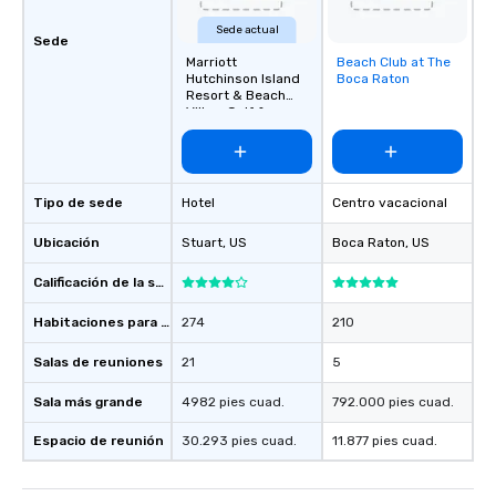
Sede actual
Sede
Marriott
Beach Club at The
Removed from
Hutchinson Island
Boca Raton
favorites
Resort & Beach
Villas, Golf &
Marina
Tipo de sede
Hotel
Centro vacacional
Ubicación
Stuart
, US
Boca Raton
, US
Calificación de la sede
Habitaciones para huéspedes
274
210
Salas de reuniones
21
5
Sala más grande
4982 pies cuad.
792.000 pies cuad.
Espacio de reunión
30.293 pies cuad.
11.877 pies cuad.