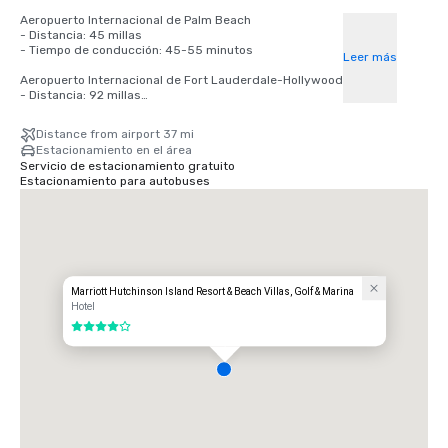
Aeropuerto Internacional de Palm Beach

- Distancia: 45 millas

- Tiempo de conducción: 45-55 minutos

Leer más
Aeropuerto Internacional de Fort Lauderdale-Hollywood

- Distancia: 92 millas

- Tiempo de conducción: 1 hora 45 minutos — 2 horas

Distance from airport 37 mi
Aeropuerto Internacional de Orlando

Estacionamiento en el área
- Distancia: 135 millas

Servicio de estacionamiento gratuito
- Tiempo de conducción: 2-2,5 horas
Estacionamiento para autobuses
Marriott Hutchinson Island Resort & Beach Villas, Golf & Marina
Hotel
4 de 5