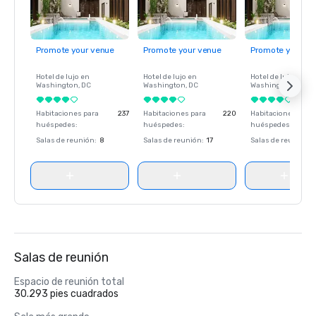
Promote your venue
Promote your venue
Promote your ve
Hotel de lujo en
Hotel de lujo en
Hotel de lujo en
Washington
, DC
Washington
, DC
Washington
, DC
Habitaciones para
237
Habitaciones para
220
Habitaciones para
huéspedes
:
huéspedes
:
huéspedes
:
Salas de reunión
:
8
Salas de reunión
:
17
Salas de reunión
:
Salas de reunión
Espacio de reunión total
30.293 pies cuadrados