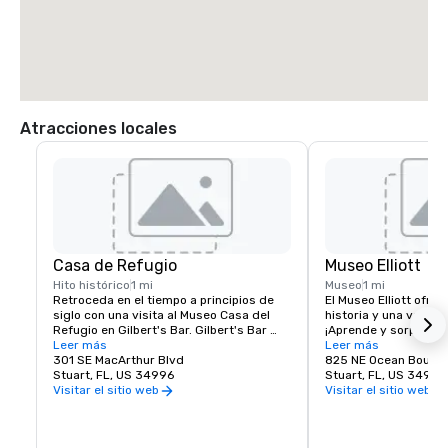
Atracciones locales
Casa de Refugio
Museo Elliott
Hito histórico
1 mi
Museo
1 mi
Retroceda en el tiempo a principios de 
El Museo Elliott ofrec
siglo con una visita al Museo Casa del 
historia y una varied
Refugio en Gilbert's Bar. Gilbert's Bar 
¡Aprende y sorprénde
House of Refuge, el edificio más antiguo 
Leer más
Histórica del Condado
Leer más
del condado de Martin, figura en el 
301 SE MacArthur Blvd
el Museo Elliott, un h
825 NE Ocean Boulev
Registro Nacional de Lugares Históricos 
Stuart, FL, US 34996
local.
Stuart, FL, US 34996
desde 1974.

Visitar el sitio web
Visitar el sitio web
La Casa de Refugio del Gilbert's Bar es la 
única Casa de Refugio que queda. 