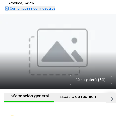
América, 34996
Comuníquese con nosotros
Ver la galería (50)
Información general
Espacio de reunión
Habi