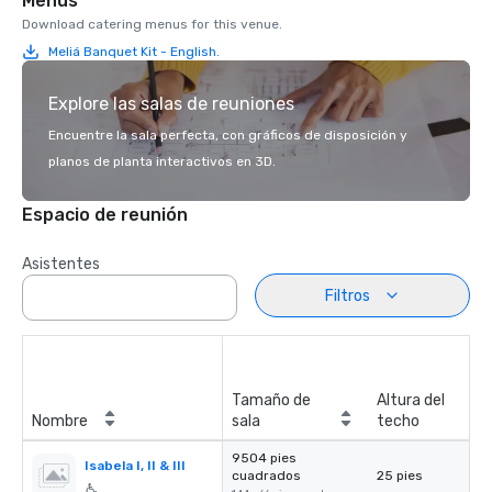
Menús
Download catering menus for this venue.
Meliá Banquet Kit - English.
Explore las salas de reuniones
Encuentre la sala perfecta, con gráficos de disposición y
planos de planta interactivos en 3D.
Espacio de reunión
Asistentes
Filtros
Tamaño de
Altura del
Nombre
sala
techo
9504 pies
Isabela I, II & III
cuadrados
25 pies