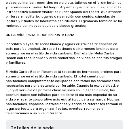
clases culinarias, recorridos en bicicleta, talleres en el jardín botánico 
y ceremonias rituales del fuego. Aquellos que buscan un espacio más 
introspectivo pueden visitar los Silent Spaces del resort, que ofrecen 
pinturas en solitario, lugares de sanación con sonido, cápsulas de 
lectura y rituales de laberintos espirituales. El gimnasio también se ha 
mejorado con nuevos equipos y clases grupales.

UN PARAÍSO PARA TODOS EN PUNTA CANA

Increíbles playas de arena blanca y aguas cristalinas te esperan en 
este paraíso tropical. Un resort rodeado de hermosos jardines para 
sumergirse en el estilo de vida caribeño. Disfruta del Meliá Caribe 
Beach con todo incluido y crea recuerdos inolvidables con tus amigos 
y familiares.

El Melia Caribe Beach Resort está rodeado de hermosos jardines para 
sumergirse en el estilo de vida caribeño. El hotel cuenta con 
habitaciones completamente equipadas con todas las comodidades 
necesarias para una estancia confortable. Cuando la exclusividad, el 
lujo y el servicio de primera clase se unen en un espacio único, las 
oportunidades son infinitas para celebrar el día más especial de su 
vida o el evento corporativo más estratégico para su marca. Muchas 
habitaciones, espacios, instalaciones y servicios diferentes forman el 
lugar perfecto para organizar fiestas, eventos, reuniones y 
celebraciones a un nivel diferente.
Detalles de la sede