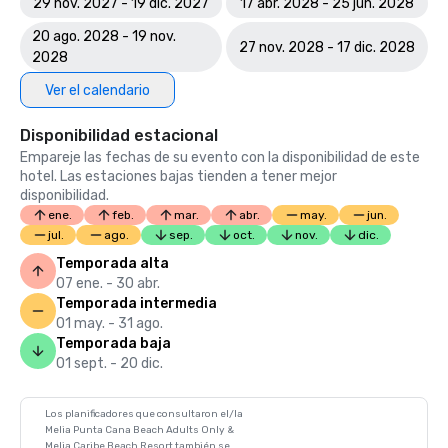
29 nov. 2027 - 19 dic. 2027
17 abr. 2028 - 25 jun. 2028
20 ago. 2028 - 19 nov.
27 nov. 2028 - 17 dic. 2028
2028
Ver el calendario
Disponibilidad estacional
Empareje las fechas de su evento con la disponibilidad de este
hotel. Las estaciones bajas tienden a tener mejor
disponibilidad.
ene.
feb.
mar.
abr.
may.
jun.
jul.
ago.
sep.
oct.
nov.
dic.
Temporada alta
07 ene. - 30 abr.
Temporada intermedia
01 may. - 31 ago.
Temporada baja
01 sept. - 20 dic.
Los planificadores que consultaron el/la
Melia Punta Cana Beach Adults Only &
Melia Caribe Beach Resort también se