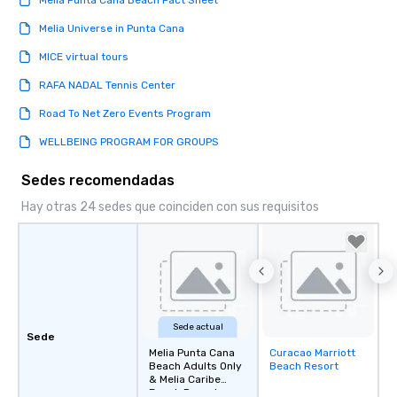
Melia Punta Cana Beach Fact Sheet
Melia Universe in Punta Cana
MICE virtual tours
RAFA NADAL Tennis Center
Road To Net Zero Events Program
WELLBEING PROGRAM FOR GROUPS
Sedes recomendadas
Hay otras 24 sedes que coinciden con sus requisitos
Sede actual
Sede
Melia Punta Cana
Curacao Marriott
Removed from
Beach Adults Only
Beach Resort
favorites
& Melia Caribe
Beach Resort