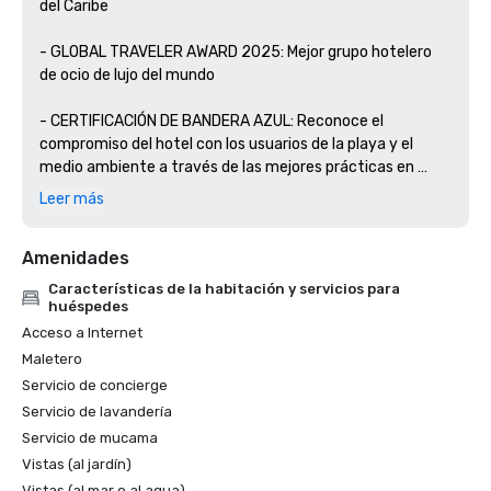
del Caribe

- GLOBAL TRAVELER AWARD 2025: Mejor grupo hotelero 
de ocio de lujo del mundo

- CERTIFICACIÓN DE BANDERA AZUL: Reconoce el 
compromiso del hotel con los usuarios de la playa y el 
medio ambiente a través de las mejores prácticas en 
educación e información ambiental, calidad del agua, 
Leer más
gestión ambiental, seguridad y servicios.

Amenidades
- BIENESTAR PARA EL CÁNCER: YHI Spa está certificado 
por la prestigiosa organización Wellness for Cancer para 
Características de la habitación y servicios para
brindar servicios de bienestar personalizados a las 
huéspedes
personas que padecen cáncer.

Acceso a Internet
Maletero
Servicio de concierge
Servicio de lavandería
Servicio de mucama
Vistas (al jardín)
Vistas (al mar o al agua)