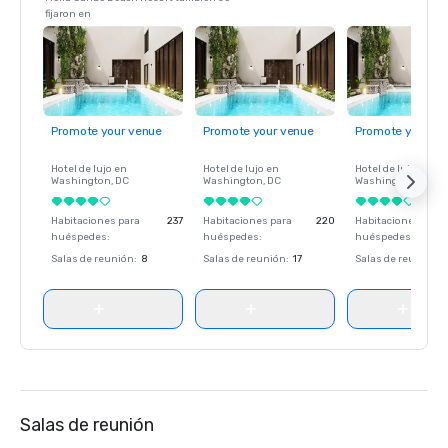
fijaron en
Promote your venue
Promote your venue
Promote your ve
Hotel de lujo en
Hotel de lujo en
Hotel de lujo en
Washington
, DC
Washington
, DC
Washington
, DC
Habitaciones para
237
Habitaciones para
220
Habitaciones para
huéspedes
:
huéspedes
:
huéspedes
:
Salas de reunión
:
8
Salas de reunión
:
17
Salas de reunión
:
Salas de reunión