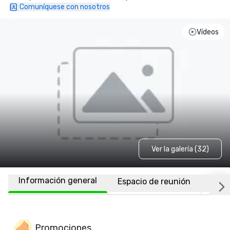
Comuníquese con nosotros
Vídeos
Ver la galería (32)
Información general
Espacio de reunión
Habi
Promociones