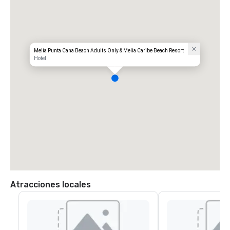
• Manténgase a la izquierda

• Incorpórese a Blvd. Turístico del Este

• Tome Willie Rodriguez, Av. Barceló y Av. De Alemania a tu destino: 
Meliá Punta Cana Beach Wellness Inclusive - Solo adultos/Melia Caribe 
Beach
Melia Punta Cana Beach Adults Only & Melia Caribe Beach Resort
Hotel
Atracciones locales