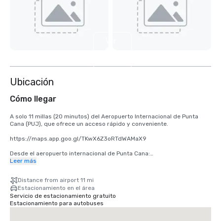
Ver
10
más
Ubicación
Cómo llegar
A solo 11 millas (20 minutos) del Aeropuerto Internacional de Punta 
Cana (PUJ), que ofrece un acceso rápido y conveniente.

https://maps.app.goo.gl/TKwX6Z3oRTdWAMaX9 

Desde el aeropuerto internacional de Punta Cana:

Leer más
• Llévate a Carr. Aeropuerto/Boulevard. De Punta Cana a Blvd. Turístico 
del Este

Distance from airport 11 mi
• Dirígete al oeste

Estacionamiento en el área
• En la rotonda, tome la segunda salida

Servicio de estacionamiento gratuito
• En la rotonda, tome la primera salida hacia Carr. 
Estacionamiento para autobuses
Aeropuerto/Boulevard. Punta Cana/Blvd. Turístico del Este

• Gira ligeramente a la derecha

• Incorpórese a Blvd. Turístico del Este
