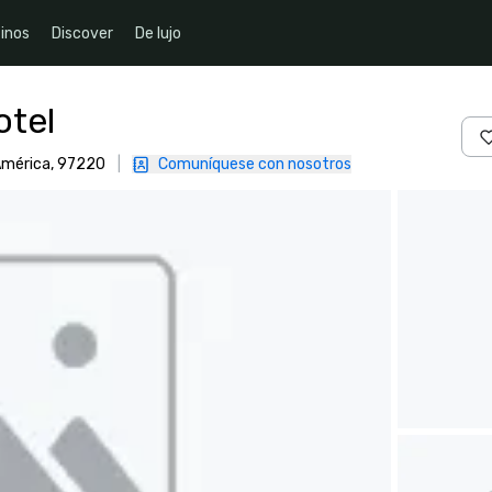
inos
Discover
De lujo
otel
 América, 97220
|
Comuníquese con nosotros