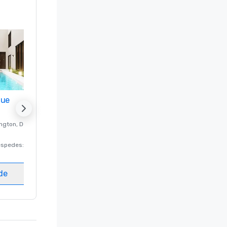
nue
Promote your venue
ngton
, DC
Hotel de lujo en
Washington
, DC
éspedes
:
220
Habitaciones para huéspedes
:
237
Salas de reunión
:
8
ede
Elegir sede