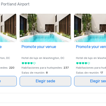
 Portland Airport
e
Promote your venue
Promote your ve
ton
, DC
Hotel de lujo en
Washington
, DC
Hotel de lujo en
Washi
spedes
:
220
Habitaciones para huéspedes
:
237
Habitaciones para hu
Salas de reunión
:
8
Salas de reunión
:
17
e
Elegir sede
Elegir s