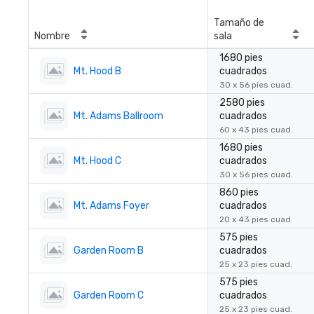
Tamaño de
Nombre
sala
1680 pies
Mt. Hood B
cuadrados
30 x 56 pies cuad.
2580 pies
Mt. Adams Ballroom
cuadrados
60 x 43 pies cuad.
1680 pies
Mt. Hood C
cuadrados
30 x 56 pies cuad.
860 pies
Mt. Adams Foyer
cuadrados
20 x 43 pies cuad.
575 pies
Garden Room B
cuadrados
25 x 23 pies cuad.
575 pies
Garden Room C
cuadrados
25 x 23 pies cuad.