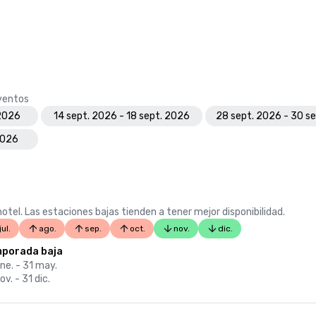
eventos
 2026
14 sept. 2026 - 18 sept. 2026
28 sept. 2026 - 30 s
2026
otel. Las estaciones bajas tienden a tener mejor disponibilidad.
jul.
ago.
sep.
oct.
nov.
dic.
porada baja
ne. - 31 may.
ov. - 31 dic.