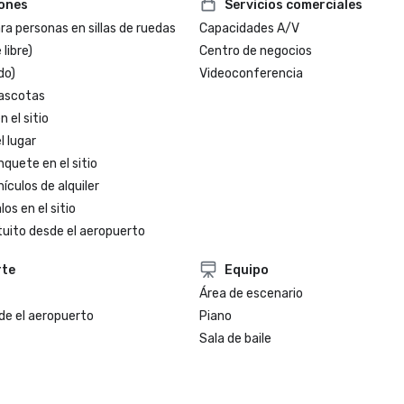
iones
Servicios comerciales
a personas en sillas de ruedas
Capacidades A/V
 libre)
Centro de negocios
do)
Videoconferencia
ascotas
 el sitio
l lugar
nquete en el sitio
ículos de alquiler
os en el sitio
tuito desde el aeropuerto
rte
Equipo
Área de escenario
de el aeropuerto
Piano
Sala de baile