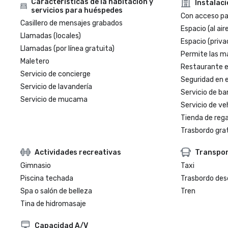
Características de la habitación y
Instalac
servicios para huéspedes
Con acceso par
Casillero de mensajes grabados
Espacio (al aire
Llamadas (locales)
Espacio (priva
Llamadas (por línea gratuita)
Permite las m
Maletero
Restaurante en
Servicio de concierge
Seguridad en e
Servicio de lavandería
Servicio de ba
Servicio de mucama
Servicio de veh
Tienda de regal
Trasbordo gra
Actividades recreativas
Transpo
Gimnasio
Taxi
Piscina techada
Trasbordo des
Spa o salón de belleza
Tren
Tina de hidromasaje
Capacidad A/V