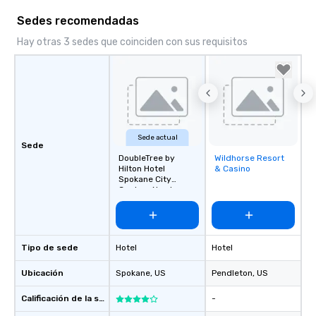
Sedes recomendadas
Hay otras 3 sedes que coinciden con sus requisitos
Sede actual
Sede
DoubleTree by
Wildhorse Resort
Removed from
Hilton Hotel
& Casino
favorites
Spokane City
Center- Newly
Renovated
Tipo de sede
Hotel
Hotel
Ubicación
Spokane
, US
Pendleton
, US
Calificación de la sede
-