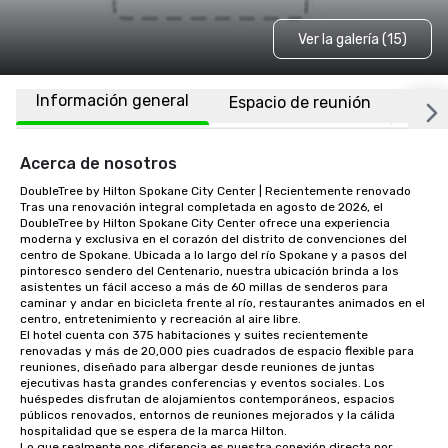
Ver la galería (15)
Información general
Espacio de reunión
Habi
Acerca de nosotros
DoubleTree by Hilton Spokane City Center | Recientemente renovado 

Tras una renovación integral completada en agosto de 2026, el 
DoubleTree by Hilton Spokane City Center ofrece una experiencia 
moderna y exclusiva en el corazón del distrito de convenciones del 
centro de Spokane. Ubicada a lo largo del río Spokane y a pasos del 
pintoresco sendero del Centenario, nuestra ubicación brinda a los 
asistentes un fácil acceso a más de 60 millas de senderos para 
caminar y andar en bicicleta frente al río, restaurantes animados en el 
centro, entretenimiento y recreación al aire libre.

El hotel cuenta con 375 habitaciones y suites recientemente 
renovadas y más de 20,000 pies cuadrados de espacio flexible para 
reuniones, diseñado para albergar desde reuniones de juntas 
ejecutivas hasta grandes conferencias y eventos sociales. Los 
huéspedes disfrutan de alojamientos contemporáneos, espacios 
públicos renovados, entornos de reuniones mejorados y la cálida 
hospitalidad que se espera de la marca Hilton.

Lo que realmente nos diferencia es nuestra conexión directa por 