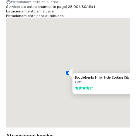
Estacionamiento en el área
por el carril izquierdo y siga recto por Division St. durante 6 cuadras. 
Servicio de estacionamiento pago
(
28,00 US$
/
día
)
Gire a la izquierda en Spokane Falls Blvd. El hotel estará en el lado 
Estacionamiento en la calle
derecho de la calle. Gire a la derecha en Spokane Falls Court. El hotel 
Estacionamiento para autobuses
está en línea recta.
DoubleTree by Hilton Hotel Spokane City Cen
Hotel
4 de 5
Atracciones locales