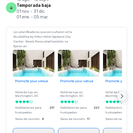
Temporada baja
01 nov. - 31 dic.
01 ene. - 05 mar.
Los planificadores que consultaron el/la
DoubleTree by Hilton Hotel Spokane City
Center- Newly Renovated también se
fijaron en
Promote your venue
Promote your venue
Promote your ve
Hotel de lujo en
Hotel de lujo en
Hotel de lujo en
Washington
, DC
Washington
, DC
Washington
, DC
Habitaciones para
237
Habitaciones para
220
Habitaciones para
huéspedes
:
huéspedes
:
huéspedes
:
Salas de reunión
:
8
Salas de reunión
:
17
Salas de reunión
: