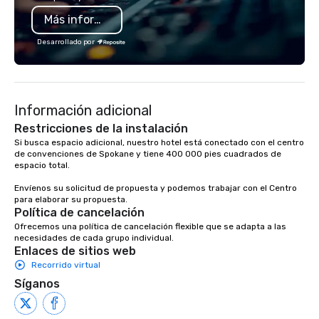
desired, with refrigerator, stove, oven
a member of Oregon Pr
Más información
and microwave. There are also two
(LGBTQ Chamber of C
staterooms, each with its own ‘head’
Vibralocity is also a Ce
Desarrollado por
and shower. The master stateroom
LGBTBE® as part of th
has a center island queen bed with an
LGBTQ Chamber of C
office desk. The forward stateroom
(NGLCC). That means w
offers double twin-size beds in a v-
Vibralocity, you are hi
Información adicional
berth layout. The Rainbird is centrally
Supplier!
located, close to downtown Seattle,
Restricciones de la instalación
Lake Union, U of W, and Lake
Si busca espacio adicional, nuestro hotel está conectado con el centro 
de convenciones de Spokane y tiene 400 000 pies cuadrados de 
Washington.
espacio total. 

Envíenos su solicitud de propuesta y podemos trabajar con el Centro 
para elaborar su propuesta.
Política de cancelación
Ofrecemos una política de cancelación flexible que se adapta a las 
necesidades de cada grupo individual.
Enlaces de sitios web
Recorrido virtual
Síganos