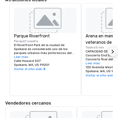
Parque Riverfront
Arena en memori
Parque
1 cuadra
veteranos de S
El Riverfront Park de la ciudad de 
Teatro
5 min
Spokane es considerado uno de los 
CAPACIDAD DE ASIENT
parques urbanos más pintorescos del 
Concierto End Stage 3
país. Con más de 100 acres para 
Leer más
Concierto final del es
explorar, gran parte de ella ubicada en 
Calle Howard 507
Concierto final del es
Leer más
una isla, seguro que descubrirás las 
Spokane, WA, US 99201
Hockey: 9.916

720 Avenida West Ma
magníficas cataratas y el río de Spokane, 
Visitar el sitio web
Baloncesto: 11.736

Spokane, WA, US 992
el pabellón de los Estados Unidos de la 
3/4 Casa: 8,039

Visitar el sitio web
Expo '74, la Torre del Reloj de 1902, el 
Concierto en el centro
carrusel Looff de 1909, múltiples 
11.660

esculturas, el sendero del centenario y 
Teatro Star: 5.529
atractivos prados y áreas de 
conservación. Hay algo por descubrir a la 
vuelta de cada esquina. La vida silvestre 
consiste en águas, castores, marmotas, 
Vendedores cercanos
patos, gansos y ocasionalmente ciervos.