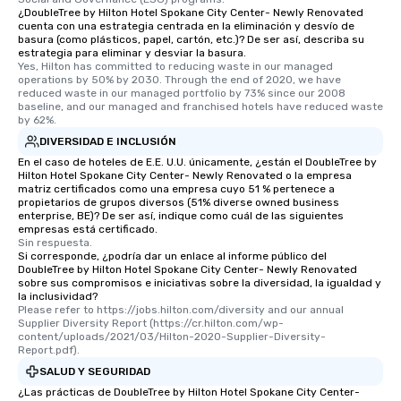
¿DoubleTree by Hilton Hotel Spokane City Center- Newly Renovated
cuenta con una estrategia centrada en la eliminación y desvío de
basura (como plásticos, papel, cartón, etc.)? De ser así, describa su
estrategia para eliminar y desviar la basura.
Yes, Hilton has committed to reducing waste in our managed 
operations by 50% by 2030. Through the end of 2020, we have 
reduced waste in our managed portfolio by 73% since our 2008 
baseline, and our managed and franchised hotels have reduced waste 
by 62%.
DIVERSIDAD E INCLUSIÓN
En el caso de hoteles de E.E. U.U. únicamente, ¿están el DoubleTree by
Hilton Hotel Spokane City Center- Newly Renovated o la empresa
matriz certificados como una empresa cuyo 51 % pertenece a
propietarios de grupos diversos (51% diverse owned business
enterprise, BE)? De ser así, indique como cuál de las siguientes
empresas está certificado.
Sin respuesta.
Si corresponde, ¿podría dar un enlace al informe público del
DoubleTree by Hilton Hotel Spokane City Center- Newly Renovated
sobre sus compromisos e iniciativas sobre la diversidad, la igualdad y
la inclusividad?
Please refer to https://jobs.hilton.com/diversity and our annual 
Supplier Diversity Report (https://cr.hilton.com/wp-
content/uploads/2021/03/Hilton-2020-Supplier-Diversity-
Report.pdf).
SALUD Y SEGURIDAD
¿Las prácticas de DoubleTree by Hilton Hotel Spokane City Center-