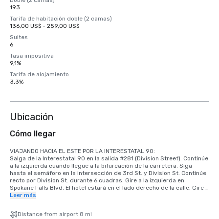
Doble (2 camas)
193
Tarifa de habitación doble (2 camas)
136,00 US$ - 259,00 US$
Suites
6
Tasa impositiva
9,1%
Tarifa de alojamiento
3,3%
Ubicación
Cómo llegar
VIAJANDO HACIA EL ESTE POR LA INTERESTATAL 90:

Salga de la Interestatal 90 en la salida #281 (Division Street). Continúe 
a la izquierda cuando llegue a la bifurcación de la carretera. Siga 
hasta el semáforo en la intersección de 3rd St. y Division St. Continúe 
recto por Division St. durante 6 cuadras. Gire a la izquierda en 
Spokane Falls Blvd. El hotel estará en el lado derecho de la calle. Gire a 
la derecha en Spokane Falls Court. El hotel está en línea recta.

Leer más
VIAJANDO HACIA EL OESTE POR LA INTERESTATAL 90:

Distance from airport 8 mi
Salga de la Interestatal 90 en la salida #281 (Division Street). Continúe 