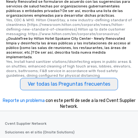
Newly Renovated se formularon de acuerdo con las sugerencias para
servicios de salud hechas por organizaciones gubernamentales
públicas o entidades privadas? De ser así, escriba una lista de las
organizaciones empleadas para desarrollar dichas prácticas.
Yes, CDC & WHO. Hilton CleanStay, a new industry-defining standard of 
cleanliness (https://newsroom.hilton.com/corporate/news/hilton-
defining-new-standard-of-cleanliness) Hilton up to date customer 
messaging: https://www.hilton.com/en/corporate/coronavirus/
¿DoubleTree by Hilton Hotel Spokane City Center- Newly Renovated
limpia y desinfecta las áreas públicas y las instalaciones de acceso al
público (como las salas de reuniones, los restaurantes, las áreas de
ascensor, etc.)? De ser así, describa toda nueva medida
implementada.
Yes, Install hand sanitizer stations/disinfecting wipes in public areas & 
on shuttles; enhanced cleaning of high touch areas, lobbies, elevators, 
doors, bathrooms; F&B service in accordance with food safety 
guidelines, dining configured for physical distancing
Ver todas las Preguntas frecuentes
Reporte un problema
con este perfil de sede a la red Cvent Supplier
Network.
Cvent Supplier Network
Soluciones en el sitio (Onsite Solutions)