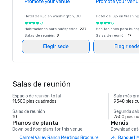
Promote your venue
Promote your venu
Hotel de lujo en
Washington
, DC
Hotel de lujo en
Washing
Habitaciones para huéspedes
:
237
Habitaciones para hué
Salas de reunión
:
8
Salas de reunión
:
17
Elegir sede
Elegir sed
Salas de reunión
Espacio de reunión total
Sala más gr
11.500 pies cuadrados
9548 pies c
Salas de reunión
Segunda sal
10
7500 pies c
Planos de planta
Menús
Download floor plans for this venue.
Download cate
Carmel Valley Ranch Meetings Brochure
Banquet 