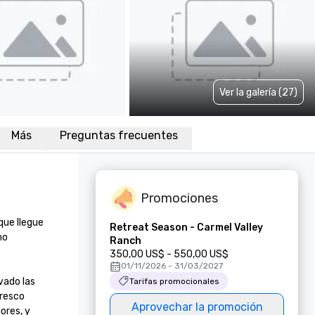
Ver la galería (27)
Más
Preguntas frecuentes
Promociones
 
ue llegue 
Retreat Season - Carmel Valley
o 
Ranch
350,00 US$ - 550,00 US$
01/11/2026 - 31/03/2027
ado las 
Tarifas promocionales
resco 
Aprovechar la promoción
res, y 