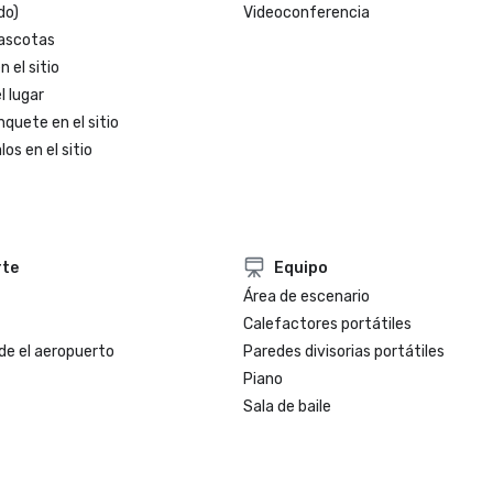
do)
Videoconferencia
ascotas
 el sitio
l lugar
nquete en el sitio
os en el sitio
rte
Equipo
Área de escenario
Calefactores portátiles
de el aeropuerto
Paredes divisorias portátiles
Piano
Sala de baile