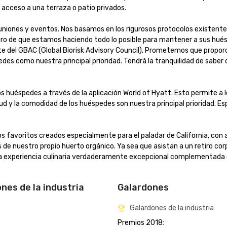
cceso a una terraza o patio privados.

uniones y eventos. Nos basamos en los rigurosos protocolos existente
uro de que estamos haciendo todo lo posible para mantener a sus hué
rte del GBAC (Global Biorisk Advisory Council). Prometemos que propo
edes como nuestra principal prioridad. Tendrá la tranquilidad de saber 
s huéspedes a través de la aplicación World of Hyatt. Esto permite a l
ud y la comodidad de los huéspedes son nuestra principal prioridad. E
os favoritos creados especialmente para el paladar de California, con 
e nuestro propio huerto orgánico. Ya sea que asistan a un retiro corp
una experiencia culinaria verdaderamente excepcional complementada 
ones de la industria
Galardones
Galardones de la industria
Premios 2018: 
