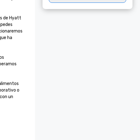
s de Hyatt 
spedes 
rcionaremos 
que ha 
os 
speramos 
alimentos 
orativo o 
con un 