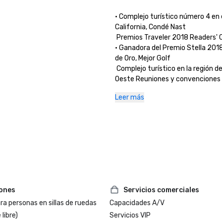
• Complejo turístico número 4 en e
California, Condé Nast 

 Premios Traveler 2018 Readers' Ch
• Ganadora del Premio Stella 2018,
de Oro, Mejor Golf 

 Complejo turístico en la región de
Oeste Reuniones y convenciones 

 y reuniones exitosas

Leer más
• Ganadora del Premio Stella 2018,
de Plata, Mejor 

 Hotel/centro turístico en la región
Lejano Oeste Reuniones y 

iones
Servicios comerciales
a personas en sillas de ruedas
Capacidades A/V
 libre)
Servicios VIP