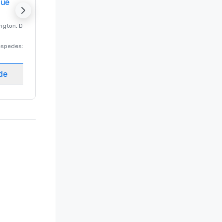
nue
Promote your venue
ngton
, DC
Hotel de lujo en
Washington
, DC
éspedes
:
220
Habitaciones para huéspedes
:
237
Salas de reunión
:
8
ede
Elegir sede