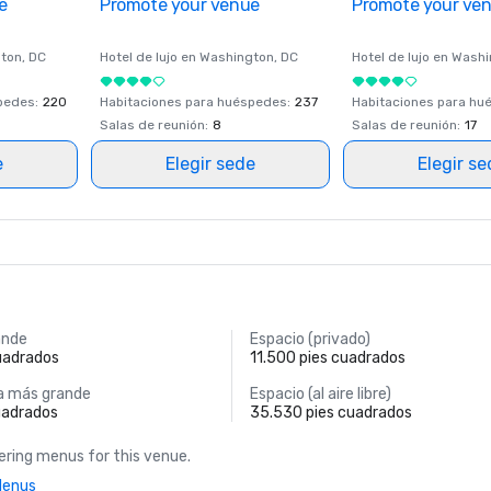
e
Promote your venue
Promote your ve
ton
, DC
Hotel de lujo en
Washington
, DC
Hotel de lujo en
Washi
spedes
:
220
Habitaciones para huéspedes
:
237
Habitaciones para hu
Salas de reunión
:
8
Salas de reunión
:
17
e
Elegir sede
Elegir s
ande
Espacio (privado)
uadrados
11.500 pies cuadrados
a más grande
Espacio (al aire libre)
uadrados
35.530 pies cuadrados
ring menus for this venue.
Menus