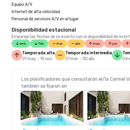
Equipo A/V
Internet de alta velocidad
Personal de servicios A/V en el lugar
Disponibilidad estacional
Empareje las fechas de su evento con la disponibilidad de este h
ene.
feb.
mar.
abr.
may.
jun.
Temporada alta
Temporada intermedia
Tem
01 may. - 15 nov.
01 mar. - 30 abr.
04 e
Los planificadores que consultaron el/la Carmel V
también se fijaron en