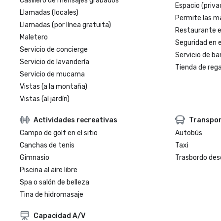
Casillero de mensajes grabados
Espacio (priva
Llamadas (locales)
Permite las m
Llamadas (por línea gratuita)
Restaurante en
Maletero
Seguridad en e
Servicio de concierge
Servicio de ba
Servicio de lavandería
Tienda de regal
Servicio de mucama
Vistas (a la montaña)
Vistas (al jardín)
Actividades recreativas
Transpo
Campo de golf en el sitio
Autobús
Canchas de tenis
Taxi
Gimnasio
Trasbordo des
Piscina al aire libre
Spa o salón de belleza
Tina de hidromasaje
Capacidad A/V