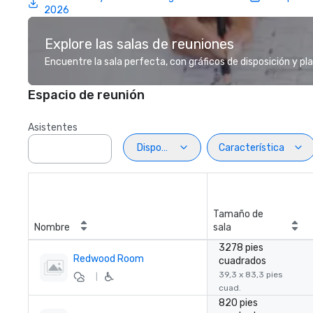
2026
Explore las salas de reuniones
Encuentre la sala perfecta, con gráficos de disposición y pl
Espacio de reunión
Asistentes
Disposiciön
Característica
Tamaño de
Nombre
sala
3278 pies
Redwood Room
cuadrados
39,3 x 83,3 pies
|
cuad.
820 pies