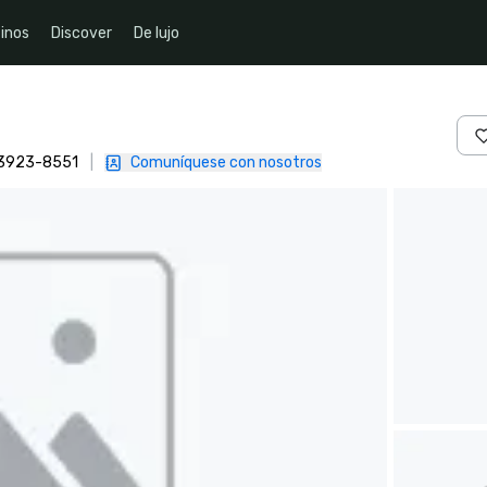
inos
Discover
De lujo
 93923-8551
|
Comuníquese con nosotros