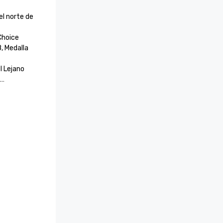
l norte de 
oice

 Medalla 
l Lejano 
 Medalla 
 del 