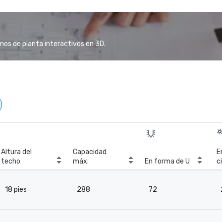
anos de planta interactivos en 3D.
Altura del
Capacidad
E
techo
máx.
En forma de U
c
18 pies
288
72