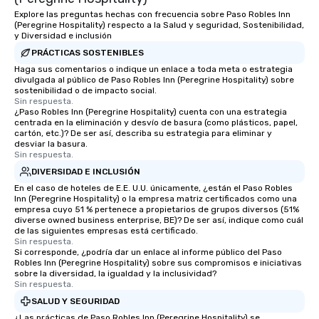
Explore las preguntas hechas con frecuencia sobre Paso Robles Inn
(Peregrine Hospitality) respecto a la Salud y seguridad, Sostenibilidad,
y Diversidad e inclusión
PRÁCTICAS SOSTENIBLES
Haga sus comentarios o indique un enlace a toda meta o estrategia
divulgada al público de Paso Robles Inn (Peregrine Hospitality) sobre
sostenibilidad o de impacto social.
Sin respuesta.
¿Paso Robles Inn (Peregrine Hospitality) cuenta con una estrategia
centrada en la eliminación y desvío de basura (como plásticos, papel,
cartón, etc.)? De ser así, describa su estrategia para eliminar y
desviar la basura.
Sin respuesta.
DIVERSIDAD E INCLUSIÓN
En el caso de hoteles de E.E. U.U. únicamente, ¿están el Paso Robles
Inn (Peregrine Hospitality) o la empresa matriz certificados como una
empresa cuyo 51 % pertenece a propietarios de grupos diversos (51%
diverse owned business enterprise, BE)? De ser así, indique como cuál
de las siguientes empresas está certificado.
Sin respuesta.
Si corresponde, ¿podría dar un enlace al informe público del Paso
Robles Inn (Peregrine Hospitality) sobre sus compromisos e iniciativas
sobre la diversidad, la igualdad y la inclusividad?
Sin respuesta.
SALUD Y SEGURIDAD
¿Las prácticas de Paso Robles Inn (Peregrine Hospitality) se