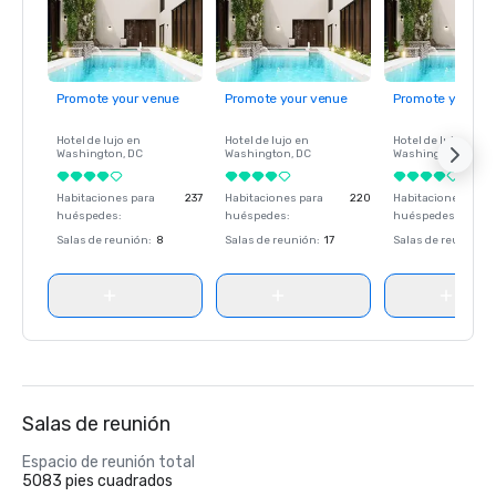
Promote your venue
Promote your venue
Promote your ve
Hotel de lujo en
Hotel de lujo en
Hotel de lujo en
Washington
, DC
Washington
, DC
Washington
, DC
Habitaciones para
237
Habitaciones para
220
Habitaciones para
huéspedes
:
huéspedes
:
huéspedes
:
Salas de reunión
:
8
Salas de reunión
:
17
Salas de reunión
:
Salas de reunión
Espacio de reunión total
5083 pies cuadrados