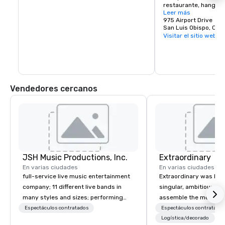
restaurante, hangare
negocios relacionados
Leer más
En 1988, la Administr
975 Airport Drive
Aviación (FAA) inaugu
San Luis Obispo, CA,
control de tráfico aér
Visitar el sitio web
SBP había programad
Wings West, Skywest,
tarde, American Eagle.
pasajeros de San Luis
quedarse. El servicio 
United Airlines, Ameri
Vendedores cercanos
Alaska Airlines a trav
respectivos socios r
JSH Music Productions, Inc.
Extraordinary
En varias ciudades
En varias ciudades
full-service live music entertainment
Extraordinary was bor
company; 11 different live bands in
singular, ambitious vis
many styles and sizes; performing
assemble the most cre
since 2007
of event professionals
Espectáculos contratados
Espectáculos contratado
We believe that except
Logística/decorado