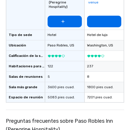
(Peregrine
venue
Hospitality)
Tipo de sede
Hotel
Hotel de lujo
Ubicación
Paso Robles
, US
Washington
, US
Calificación de la sede
Habitaciones para huéspedes
122
237
Salas de reuniones
5
8
Sala más grande
3600 pies cuad.
1800 pies cuad.
Espacio de reunión
5083 pies cuad.
7201 pies cuad.
Preguntas frecuentes sobre Paso Robles Inn
(Peregrine Hospitality)