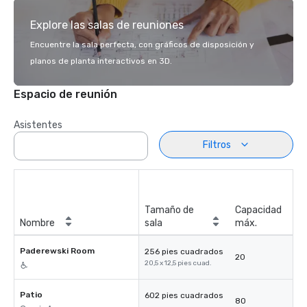
Explore las salas de reuniones
Encuentre la sala perfecta, con gráficos de disposición y
planos de planta interactivos en 3D.
Espacio de reunión
Asistentes
Filtros
Tamaño de
Capacidad
Nombre
sala
máx.
Paderewski Room
256 pies cuadrados
20
20,5 x 12,5 pies cuad.
Patio
602 pies cuadrados
80