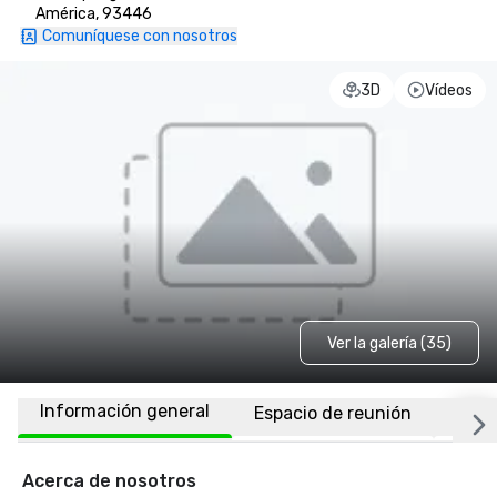
América, 93446
Comuníquese con nosotros
3D
Vídeos
Ver la galería (35)
Información general
Espacio de reunión
Habi
Acerca de nosotros