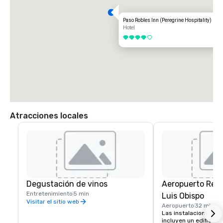
Paso Robles Inn (Peregrine Hospitality)
Hotel
4 de 5
Atracciones locales
Degustación de vinos
Aeropuerto Regi
Entretenimiento
5 min
Luis Obispo
Visitar el sitio web
Aeropuerto
32 mi
Las instalaciones del
incluyen un edificio te