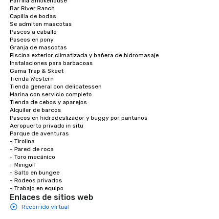
Parrilla Smokehouse

Bar River Ranch

Capilla de bodas

Se admiten mascotas

Paseos a caballo

Paseos en pony

Granja de mascotas

Piscina exterior climatizada y bañera de hidromasaje

Instalaciones para barbacoas

Gama Trap & Skeet

Tienda Western

Tienda general con delicatessen

Marina con servicio completo

Tienda de cebos y aparejos

Alquiler de barcos

Paseos en hidrodeslizador y buggy por pantanos

Aeropuerto privado in situ

Parque de aventuras

- Tirolina

- Pared de roca

- Toro mecánico

- Minigolf

- Salto en bungee

- Rodeos privados

- Trabajo en equipo
Enlaces de sitios web
Recorrido virtual