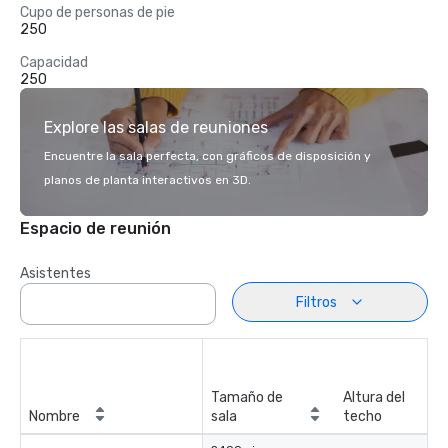
Cupo de personas de pie
250
Capacidad
250
Explore las salas de reuniones
Encuentre la sala perfecta, con gráficos de disposición y
planos de planta interactivos en 3D.
Espacio de reunión
Asistentes
Filtros
Tamaño de
Altura del
Nombre
sala
techo