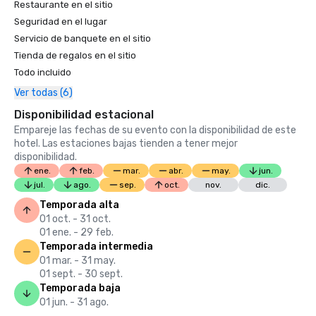
Restaurante en el sitio
Seguridad en el lugar
Servicio de banquete en el sitio
Tienda de regalos en el sitio
Todo incluido
Ver todas (6)
Disponibilidad estacional
Empareje las fechas de su evento con la disponibilidad de este
hotel. Las estaciones bajas tienden a tener mejor
disponibilidad.
ene.
feb.
mar.
abr.
may.
jun.
jul.
ago.
sep.
oct.
nov.
dic.
Temporada alta
01 oct. - 31 oct.
01 ene. - 29 feb.
Temporada intermedia
01 mar. - 31 may.
01 sept. - 30 sept.
Temporada baja
01 jun. - 31 ago.