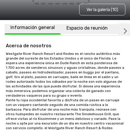
Ver la galería (10)
Información general
Espacio de reunión
Habi
Acerca de nosotros
Westgate River Ranch Resort and Rodeo es el rancho auténtico más 
grande del sureste de los Estados Unidos y el único de Florida. Le 
espera una experiencia única en Dude Ranch en esta ponderosa de 
1.700 acres de senderos sinuosos y aguas cristalinas, donde paseos a 
caballo, paseos en hidrodeslizador, paseos en buggy por el pantano, 
golf, tiro al plato, paseos en carruajes, baile en línea en el salón y un 
rodeo autorizado todos los sábados por la noche son solo algunas de 
las actividades de las que puede disfrutar. Si desea una experiencia 
más inmersiva, podemos organizar una colecta de ganado con 
verdaderos vaqueros para su grupo o evento.

Ponte tu ropa occidental favorita y disfruta de un paseo en carruaje 
con un vaquero cantando seguido de una comida rústica a la 
barbacoa. Para disfrutar de una noche más tranquila, reúnase con 
otros huéspedes en nuestro restaurante The Smokehouse Grill, que 
ofrece vistas al río Kissimmee y un menú delicioso y variado. Pase la 
noche u opte por una excursión de un día en nuestro centro vacacional 
con servicio completo: el Westgate River Ranch Resort & Rodeo 