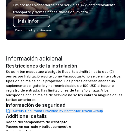
Newsweek, Infosys, Credit Industriel
Explore más vendedores para servicios A/V, entretenimiento,
et Commercial, Meta, Warner Bros.
transporte y demás necesidades del evento.
Discovery, Asana, plus others you're
Más información
definitely familiar with. "You mingle
with the staff so seamlessly. Everyone
Desarrollado por
loves interacting with you and being
part of the magic." -- Mary G., Chief
Human Resources Officer, Credit
Industriel et Commercial "He blew
Información adicional
people's minds and added a lot of
value to the night." -- Shelby T., Senior
Restricciones de la instalación
Event Producer, Newsweek Based in
Se admiten mascotas: Westgate Resorts admitirá hasta dos (2) 
perros por habitación/suite como «mascotas»; no se permiten otros 
Brooklyn, available nationwide.
tipos de animales en la propiedad. Los perros deberán abonar un 
suplemento obligatorio y no reembolsable de 100 USD al hacer el 
registro de entrada. Hay limitaciones de tamaño y raza. A los 
huéspedes con animales de servicio no se les cobrará ninguna de las 
Información de seguridad
Safety Document Provided by Northstar Travel Group
Additional details
Rodeo del campeonato de Westgate

Paseos en carruaje y buffet campestre
