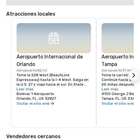
Atracciones locales
Aeropuerto Internacional de
Aeropuerto Inte
Orlando
Tampa
Aeropuerto
82 mi
Aeropuerto
91 mi
Tome la 528 West (BeachLine 
Tome la carretera est
Expressway) hasta la I-4 West. Salga en 
Continúe hacia el es
la U.S. 27 y viaje hacia el sur. En State 
25 millas después de 
Road 60 (salida Lake Wales), gire a la 
Leer más
River Ranch estará a
Leer más
izquierda y viaje hacia el este durante 
Bulevar 1 Aeropuerto
4100 George J Bean
aproximadamente 25 millas. Westgate 
Orlando, FL, US 32827
Tampa, FL, US 33607
River Ranch estará a su derecha. 
Visitar el sitio web
Visitar el sitio web
Distancia del aeropuerto internacional de 
Orlando a Westgate River Ranch: 82,5 
millas
Vendedores cercanos