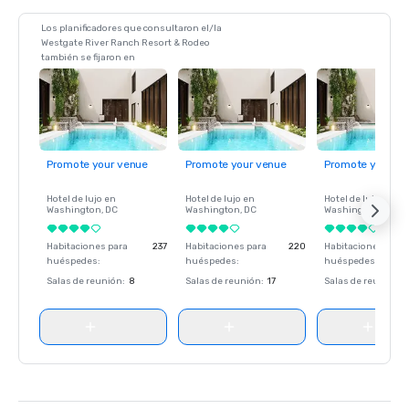
Los planificadores que consultaron el/la
Westgate River Ranch Resort & Rodeo
también se fijaron en
Promote your venue
Promote your venue
Promote your ve
Hotel de lujo en
Hotel de lujo en
Hotel de lujo en
Washington
, DC
Washington
, DC
Washington
, DC
Habitaciones para
237
Habitaciones para
220
Habitaciones para
huéspedes
:
huéspedes
:
huéspedes
:
Salas de reunión
:
8
Salas de reunión
:
17
Salas de reunión
: