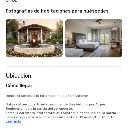
16,75%
Fotografías de habitaciones para huéspedes
Ver
19
más
Ubicación
Cómo llegar
Desde el aeropuerto internacional de San Antonio:

Salga del aeropuerto internacional de San Antonio por Airport 
Boulevard hacia la salida del aeropuerto.

Tome la carretera interestatal 410 oeste y, a continuación, la salida 16 
para incorporarse a la carretera interestatal 10 oeste/US 87 norte.

Salga de La Cantera Parkway, salida 555.

Leer más
Gire a la izquierda en La Cantera Parkway.
