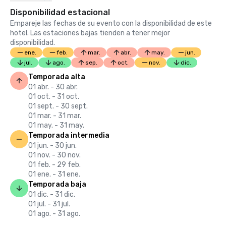
Disponibilidad estacional
Empareje las fechas de su evento con la disponibilidad de este
hotel. Las estaciones bajas tienden a tener mejor
disponibilidad.
ene.
feb.
mar.
abr.
may.
jun.
jul.
ago.
sep.
oct.
nov.
dic.
Temporada alta
01 abr. - 30 abr.
01 oct. - 31 oct.
01 sept. - 30 sept.
01 mar. - 31 mar.
01 may. - 31 may.
Temporada intermedia
01 jun. - 30 jun.
01 nov. - 30 nov.
01 feb. - 29 feb.
01 ene. - 31 ene.
Temporada baja
01 dic. - 31 dic.
01 jul. - 31 jul.
01 ago. - 31 ago.