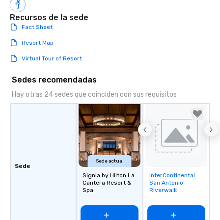
Recursos de la sede
Fact Sheet
Resort Map
Virtual Tour of Resort
Sedes recomendadas
Hay otras 24 sedes que coinciden con sus requisitos
Sede actual
Sede
Signia by Hilton La
InterContinental
Removed from
Cantera Resort &
San Antonio
favorites
Spa
Riverwalk