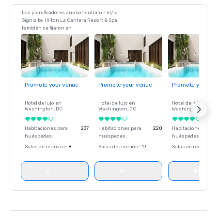
Los planificadores que consultaron el/la
Signia by Hilton La Cantera Resort & Spa
también se fijaron en
Promote your venue
Promote your venue
Promote your ve
Hotel de lujo en
Hotel de lujo en
Hotel de lujo en
Washington
, DC
Washington
, DC
Washington
, DC
Habitaciones para
237
Habitaciones para
220
Habitaciones para
huéspedes
:
huéspedes
:
huéspedes
:
Salas de reunión
:
8
Salas de reunión
:
17
Salas de reunión
: