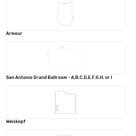
Armour
San Antonio Grand Ballroom - A,B,C,D,E,F,G,H, or I
Weiskopf