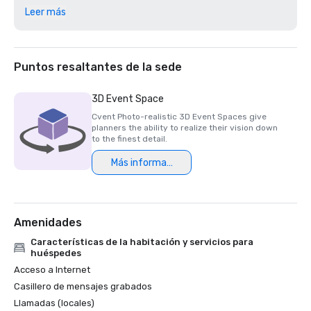
Leer más
«Nueve marcas con el espíritu de una estrella solitaria», 
18 de enero de 2023, Garden & Gun

«Los 5 complejos turísticos favoritos de los lectores de 
Puntos resaltantes de la sede
Travel + Leisure en Texas de 2023», 11 de julio de 2023, 
Travel + Leisure

3D Event Space
Cvent Photo-realistic 3D Event Spaces give
«Spas para probar este año», 27 de febrero de 2023, 
planners the ability to realize their vision down
Forbes

to the finest detail.
Más información
«Los mejores hoteles de Texas», 7 de febrero de 2023, 
U.S. News & World Report
Amenidades
Características de la habitación y servicios para
huéspedes
Acceso a Internet
Casillero de mensajes grabados
Llamadas (locales)