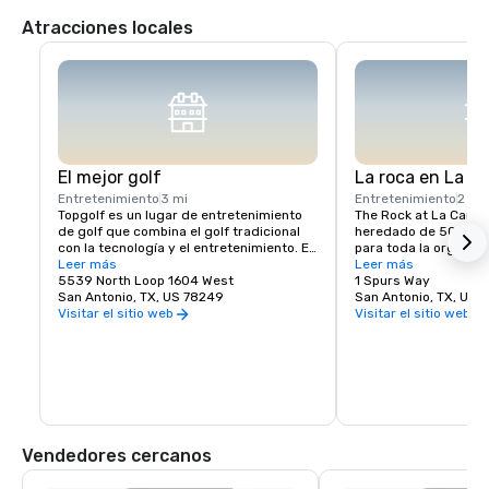
Atracciones locales
El mejor golf
La roca en La C
Entretenimiento
3 mi
Entretenimiento
2 mi
Topgolf es un lugar de entretenimiento 
The Rock at La Canter
de golf que combina el golf tradicional 
heredado de 500 mill
con la tecnología y el entretenimiento. En 
para toda la organiza
una ubicación de Topgolf, los jugadores 
Leer más
Entertainment. Inspir
Leer más
golpean pelotas de golf con microchips 
5539 North Loop 1604 West
mantra de los Spurs, 
1 Spurs Way
contra objetivos en un campo, anotando 
San Antonio, TX, US 78249
campus rinde homenaj
San Antonio, TX, US 
puntos en función de la precisión y la 
roca». El concepto de
Visitar el sitio web
Visitar el sitio web
distancia. Los objetivos están equipados 
explica cómo los Spur
con sensores que rastrean la precisión y 
éxito desde hace muc
la distancia de cada bola, y las 
como un recuento de v
puntuaciones del jugador se actualizan 
derrotas, sino como 
en tiempo real en una pantalla situada en 
firme con las mejoras
su área de golpeo. Una instalación de 
Topgolf también ofrece comida y bebida, 
música y otras opciones de 
Vendedores cercanos
entretenimiento para crear una 
experiencia divertida y social.