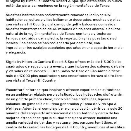
el Signia by Hilton La Cantera Resort & Spa, que establecen un nuevo 
estándar para las reuniones en la región montañosa de Texas. 

Nuestras habitaciones recientemente renovadas incluyen 496 
habitaciones, suites y villas bellamente decoradas, muchas de ellas 
con vistas a Hill Country o al campo de golf y balcones con salida. 
Nuestra transformación de 45 millones de dólares abarca la belleza 
natural de la región montañosa de Texas, con tonos y texturas 
terrosos extraídos de la piedra, la vegetación y las puestas de sol 
locales. Los baños se han rediseñado por completo, con 
impresionantes azulejos españoles que añaden una capa de herencia 
y elegancia.

Signia by Hilton La Cantera Resort & Spa ofrece más de 115,000 pies 
cuadrados de espacio para eventos que incluyen dos salones de baile 
y 28 salas de reuniones. El Gran Salón de Baile de San Antonio tiene 
más de 17,000 pies cuadrados y una encantadora terraza al aire libre 
con vista al Texas Hill Country.

Encontrará entornos que inspiran y ofrecen experiencias auténticas 
en un ambiente relajado pero sofisticado. Los huéspedes disfrutarán 
de un golf de primera clase, cinco piscinas cristalinas, lujosas 
cabañas, un gimnasio de última generación y Loma de Vida Spa & 
Wellness. Además, el complejo tiene una ubicación céntrica, a solo 20 
minutos del aeropuerto internacional de San Antonio y cerca de las 
mejores atracciones que la ciudad tiene para ofrecer, incluida una 
amplia variedad de tiendas y restaurantes, parques temáticos, el 
centro de la ciudad, las bodegas de Hill Country, aventuras al aire libre 