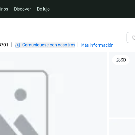
inos
Discover
De lujo
78701
|
Comuníquese con nosotros
|
Más información
3D