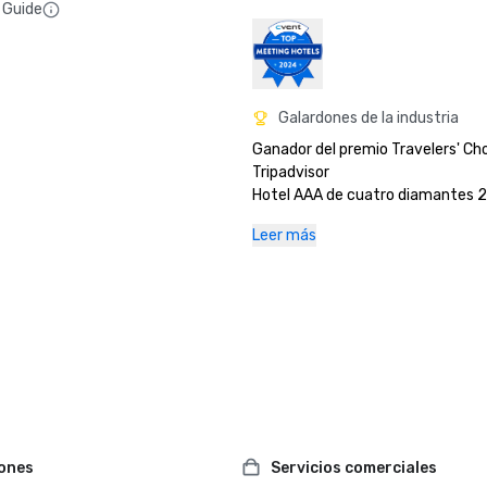
 Guide
Galardones de la industria
Ganador del premio Travelers' Cho
Tripadvisor 

Hotel AAA de cuatro diamantes 20
Mejor local de música en vivo de l
Leer más
Travel Awards 2025

Los mejores hoteles de 2025 de U
iones
Servicios comerciales