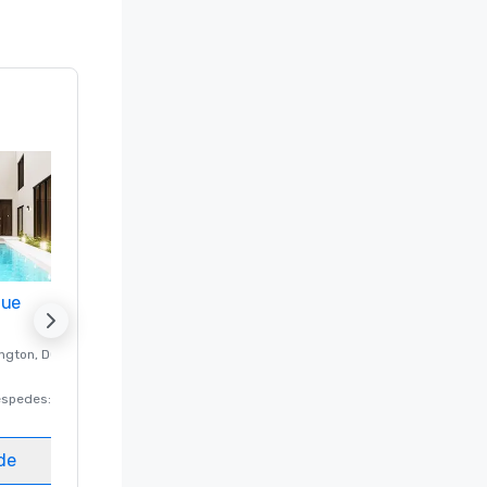
nue
Promote your venue
ngton
, DC
Hotel de lujo en
Washington
, DC
éspedes
:
220
Habitaciones para huéspedes
:
237
Salas de reunión
:
8
ede
Elegir sede