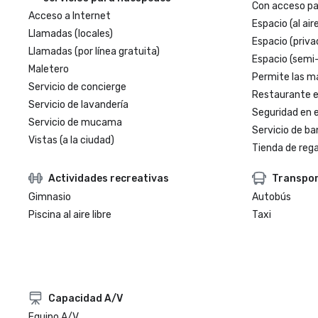
Con acceso par
Acceso a Internet
Espacio (al aire
Llamadas (locales)
Espacio (priva
Llamadas (por línea gratuita)
Espacio (semi
Maletero
Permite las m
Servicio de concierge
Restaurante en
Servicio de lavandería
Seguridad en e
Servicio de mucama
Servicio de ba
Vistas (a la ciudad)
Tienda de regal
Actividades recreativas
Transpo
Gimnasio
Autobús
Piscina al aire libre
Taxi
Capacidad A/V
Equipo A/V