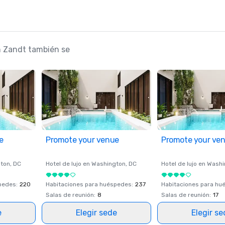
an Zandt también se
e
Promote your venue
Promote your ve
ton
, DC
Hotel de lujo en
Washington
, DC
Hotel de lujo en
Washi
spedes
:
220
Habitaciones para huéspedes
:
237
Habitaciones para hu
Salas de reunión
:
8
Salas de reunión
:
17
e
Elegir sede
Elegir s