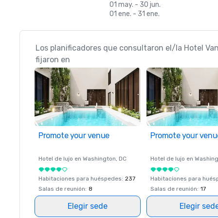
01 may. - 30 jun.
01 ene. - 31 ene.
Los planificadores que consultaron el/la Hotel V
fijaron en
Promote your venue
Promote your venu
Hotel de lujo en
Washington
, DC
Hotel de lujo en
Washing
Habitaciones para huéspedes
:
237
Habitaciones para hué
Salas de reunión
:
8
Salas de reunión
:
17
Elegir sede
Elegir sed