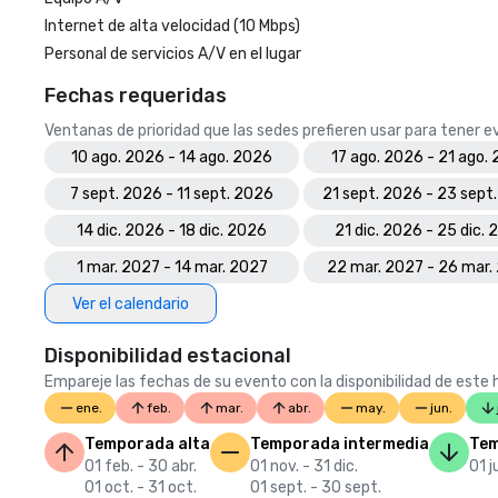
Internet de alta velocidad (10 Mbps)
Personal de servicios A/V en el lugar
Fechas requeridas
Ventanas de prioridad que las sedes prefieren usar para tener 
10 ago. 2026 - 14 ago. 2026
17 ago. 2026 - 21 ago.
7 sept. 2026 - 11 sept. 2026
21 sept. 2026 - 23 sept
14 dic. 2026 - 18 dic. 2026
21 dic. 2026 - 25 dic.
1 mar. 2027 - 14 mar. 2027
22 mar. 2027 - 26 mar.
Ver el calendario
Disponibilidad estacional
Empareje las fechas de su evento con la disponibilidad de este h
ene.
feb.
mar.
abr.
may.
jun.
Temporada alta
Temporada intermedia
Tem
01 feb. - 30 abr.
01 nov. - 31 dic.
01 j
01 oct. - 31 oct.
01 sept. - 30 sept.