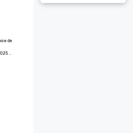
ice de 
25 

os Texas 
.S. News & 