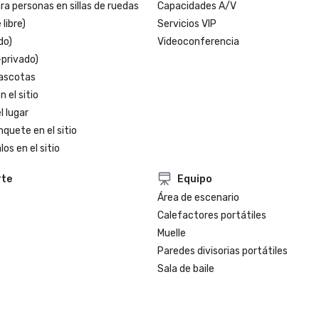
a personas en sillas de ruedas
Capacidades A/V
 libre)
Servicios VIP
do)
Videoconferencia
-privado)
ascotas
 el sitio
l lugar
nquete en el sitio
os en el sitio
rte
Equipo
Área de escenario
Calefactores portátiles
Muelle
Paredes divisorias portátiles
Sala de baile