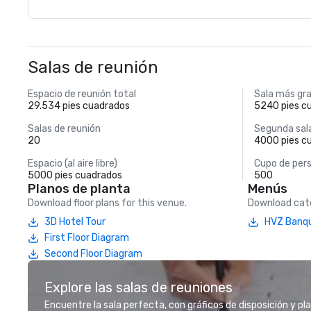
Salas de reunión
Espacio de reunión total
Sala más gr
29.534 pies cuadrados
5240 pies c
Salas de reunión
Segunda sal
20
4000 pies c
Espacio (al aire libre)
Cupo de pers
5000 pies cuadrados
500
Planos de planta
Menús
Download floor plans for this venue.
Download cate
3D Hotel Tour
HVZ Banq
First Floor Diagram
Second Floor Diagram
Explore las salas de reuniones
Encuentre la sala perfecta, con gráficos de disposición y pl